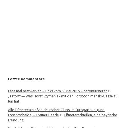
i
d
e
b
a
r
Letzte Kommentare
Lass mal netzwerken – Links vom 5. Mai 2015 – betonflüsterer
zu
„Tatort“ — Was Horst Szymaniak mit der Horst-Schimanski-Gasse zu
tun hat
Alle Elfmeterschießen deutscher Clubs im Europapokal (und
Losentscheide) – Trainer Baade
zu
Elfmeterschießen, eine bayrische
Erfindung