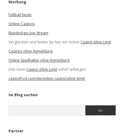
Werbung
Fußball heute
Online-Casinos
Bundesliga Live Stream
Vergleichen und finden Sie hier ein Online
Casino ohne Limit
Casinos ohne Anmeldung
Online Spielhallen ohne Anmeldung
Hier beim
Casino ohne Limit
sofort anfangen.
casinofrog.com/de/online-casino/ohne-limit/
Im Blog suchen
S
u
c
h
e
Partner
n