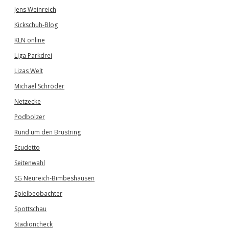
Jens Weinreich
Kickschuh-Blog
KLN online
Liga Parkdrei
Lizas Welt
Michael Schröder
Netzecke
Podbolzer
Rund um den Brustring
Scudetto
Seitenwahl
SG Neureich-Bimbeshausen
Spielbeobachter
Spottschau
Stadioncheck