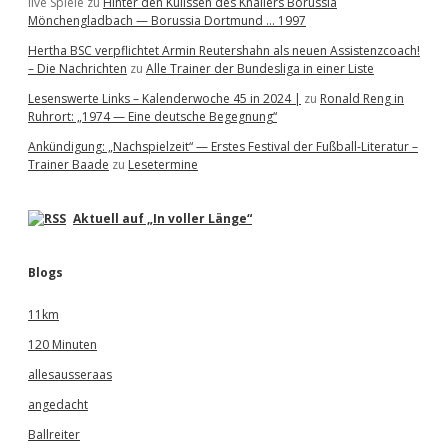
live Spiele
zu
Hinter den Kulissen des Knallers Borussia
Mönchengladbach — Borussia Dortmund … 1997
Hertha BSC verpflichtet Armin Reutershahn als neuen Assistenzcoach!
– Die Nachrichten
zu
Alle Trainer der Bundesliga in einer Liste
Lesenswerte Links – Kalenderwoche 45 in 2024 |
zu
Ronald Reng in
Ruhrort: „1974 — Eine deutsche Begegnung“
Ankündigung: „Nachspielzeit“ — Erstes Festival der Fußball-Literatur –
Trainer Baade
zu
Lesetermine
Aktuell auf „In voller Länge“
Blogs
11km
120 Minuten
allesausseraas
angedacht
Ballreiter