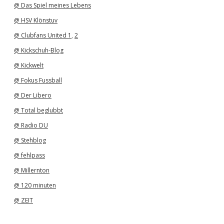
@ Das Spiel meines Lebens
@ HSV Klönstuv
@ Clubfans United 1
,
2
@ Kickschuh-Blog
@ Kickwelt
@ Fokus Fussball
@ Der Libero
@ Total beglubbt
@ Radio DU
@ Stehblog
@ fehlpass
@ Millernton
@ 120 minuten
@ ZEIT