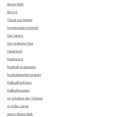
Beves Welt
Blog-G
Check von hinten
Dembowski ermittelt
Der Libero
Der tödliche Pass
Fanartisch
Flashscore
football arguments
footballandgeography
FußballFanFotos
Fußballmuseen
Im Schatten der Tribüne
In voller Länge
Janus' kleine Welt