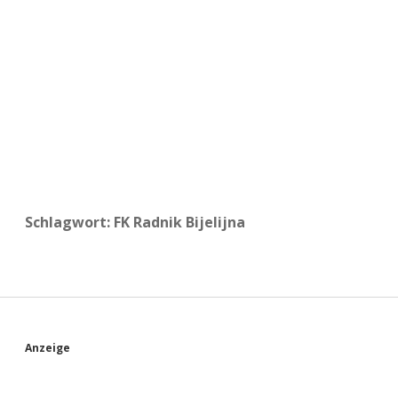
a
d
e
Schlagwort:
FK Radnik Bijelijna
S
Anzeige