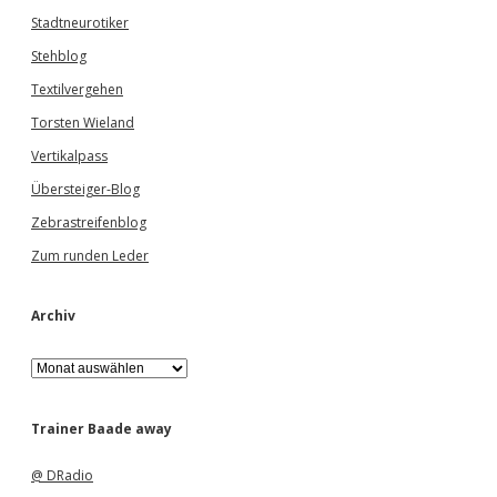
Stadtneurotiker
Stehblog
Textilvergehen
Torsten Wieland
Vertikalpass
Übersteiger-Blog
Zebrastreifenblog
Zum runden Leder
Archiv
A
r
c
h
Trainer Baade away
i
v
@ DRadio