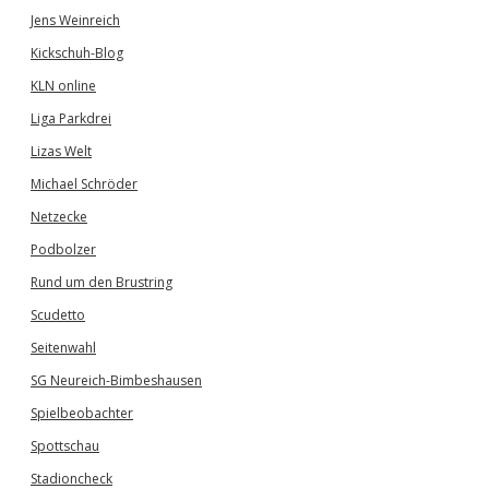
Jens Weinreich
Kickschuh-Blog
KLN online
Liga Parkdrei
Lizas Welt
Michael Schröder
Netzecke
Podbolzer
Rund um den Brustring
Scudetto
Seitenwahl
SG Neureich-Bimbeshausen
Spielbeobachter
Spottschau
Stadioncheck