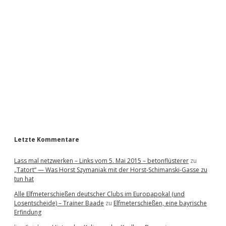
i
d
e
b
a
r
Letzte Kommentare
Lass mal netzwerken – Links vom 5. Mai 2015 – betonflüsterer
zu
„Tatort“ — Was Horst Szymaniak mit der Horst-Schimanski-Gasse zu
tun hat
Alle Elfmeterschießen deutscher Clubs im Europapokal (und
Losentscheide) – Trainer Baade
zu
Elfmeterschießen, eine bayrische
Erfindung