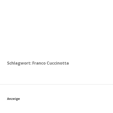
a
d
e
Schlagwort:
Franco Cuccinotta
S
Anzeige