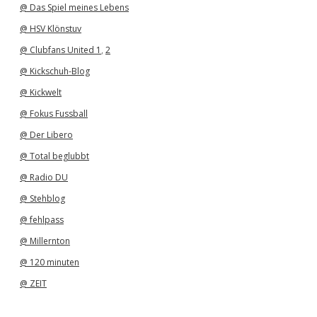
@ Das Spiel meines Lebens
@ HSV Klönstuv
@ Clubfans United 1
,
2
@ Kickschuh-Blog
@ Kickwelt
@ Fokus Fussball
@ Der Libero
@ Total beglubbt
@ Radio DU
@ Stehblog
@ fehlpass
@ Millernton
@ 120 minuten
@ ZEIT