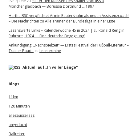
live Spiele
zu
Hinter den Kulissen des Knallers Borussia
Mönchengladbach — Borussia Dortmund … 1997
Hertha BSC verpflichtet Armin Reutershahn als neuen Assistenzcoach!
– Die Nachrichten
zu
Alle Trainer der Bundesliga in einer Liste
Lesenswerte Links – Kalenderwoche 45 in 2024 |
zu
Ronald Reng in
Ruhrort: „1974 — Eine deutsche Begegnung“
Ankündigung: „Nachspielzeit“ — Erstes Festival der Fußball-Literatur –
Trainer Baade
zu
Lesetermine
Aktuell auf „In voller Länge“
Blogs
11km
120 Minuten
allesausseraas
angedacht
Ballreiter