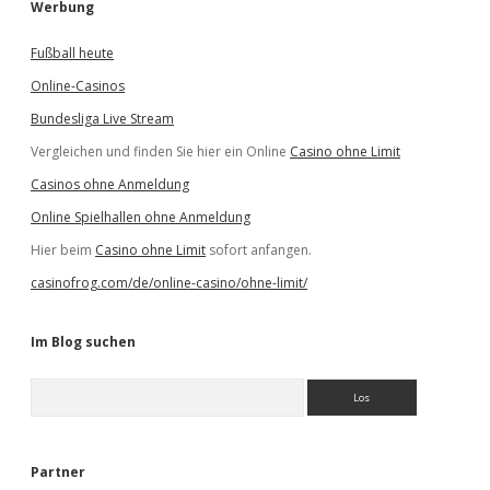
Werbung
Fußball heute
Online-Casinos
Bundesliga Live Stream
Vergleichen und finden Sie hier ein Online
Casino ohne Limit
Casinos ohne Anmeldung
Online Spielhallen ohne Anmeldung
Hier beim
Casino ohne Limit
sofort anfangen.
casinofrog.com/de/online-casino/ohne-limit/
Im Blog suchen
S
u
c
h
e
Partner
n