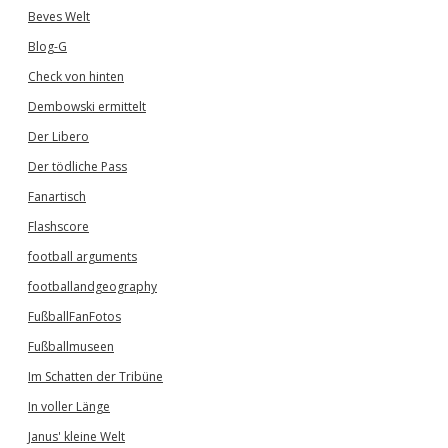
Beves Welt
Blog-G
Check von hinten
Dembowski ermittelt
Der Libero
Der tödliche Pass
Fanartisch
Flashscore
football arguments
footballandgeography
FußballFanFotos
Fußballmuseen
Im Schatten der Tribüne
In voller Länge
Janus' kleine Welt