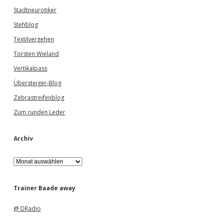
Stadtneurotiker
Stehblog
Textilvergehen
Torsten Wieland
Vertikalpass
Übersteiger-Blog
Zebrastreifenblog
Zum runden Leder
Archiv
A
r
c
h
Trainer Baade away
i
v
@ DRadio