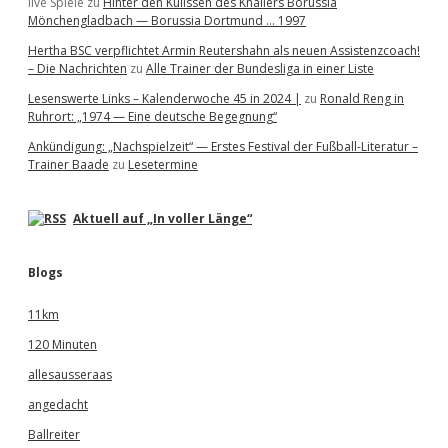
live Spiele
zu
Hinter den Kulissen des Knallers Borussia
Mönchengladbach — Borussia Dortmund … 1997
Hertha BSC verpflichtet Armin Reutershahn als neuen Assistenzcoach!
– Die Nachrichten
zu
Alle Trainer der Bundesliga in einer Liste
Lesenswerte Links – Kalenderwoche 45 in 2024 |
zu
Ronald Reng in
Ruhrort: „1974 — Eine deutsche Begegnung“
Ankündigung: „Nachspielzeit“ — Erstes Festival der Fußball-Literatur –
Trainer Baade
zu
Lesetermine
Aktuell auf „In voller Länge“
Blogs
11km
120 Minuten
allesausseraas
angedacht
Ballreiter