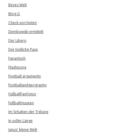
Beves Welt
Blog-G
Check von hinten
Dembowski ermittelt
Der Libero
Der tödliche Pass
Fanartisch
Flashscore
football arguments
footballandgeography
FußballFanFotos
Fußballmuseen
Im Schatten der Tribüne
In voller Länge
Janus' kleine Welt