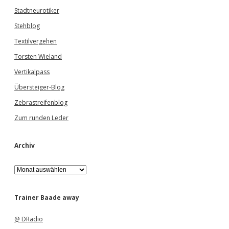
Stadtneurotiker
Stehblog
Textilvergehen
Torsten Wieland
Vertikalpass
Übersteiger-Blog
Zebrastreifenblog
Zum runden Leder
Archiv
A
r
c
h
Trainer Baade away
i
v
@ DRadio