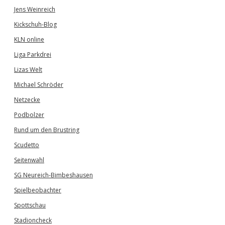
Jens Weinreich
Kickschuh-Blog
KLN online
Liga Parkdrei
Lizas Welt
Michael Schröder
Netzecke
Podbolzer
Rund um den Brustring
Scudetto
Seitenwahl
SG Neureich-Bimbeshausen
Spielbeobachter
Spottschau
Stadioncheck