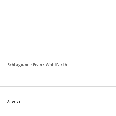
a
d
e
Schlagwort:
Franz Wohlfarth
S
Anzeige