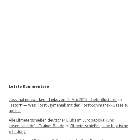
i
d
e
b
a
r
Letzte Kommentare
Lass mal netzwerken – Links vom 5. Mai 2015 – betonflüsterer
zu
„Tatort“ — Was Horst Szymaniak mit der Horst-Schimanski-Gasse zu
tun hat
Alle Elfmeterschießen deutscher Clubs im Europapokal (und
Losentscheide) – Trainer Baade
zu
Elfmeterschießen, eine bayrische
Erfindung