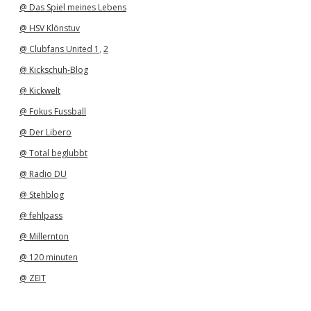
@ Das Spiel meines Lebens
@ HSV Klönstuv
@ Clubfans United 1
,
2
@ Kickschuh-Blog
@ Kickwelt
@ Fokus Fussball
@ Der Libero
@ Total beglubbt
@ Radio DU
@ Stehblog
@ fehlpass
@ Millernton
@ 120 minuten
@ ZEIT