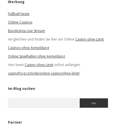
Werbung
Fußball heute
Online-Casinos
Bundesliga Live Stream
Vergleichen und finden Sie hier ein Online
Casino ohne Limit
Casinos ohne Anmeldung
Online Spielhallen ohne Anmeldung
Hier beim
Casino ohne Limit
sofort anfangen.
casinofrog.com/de/online-casino/ohne-limit/
Im Blog suchen
S
u
c
h
e
Partner
n