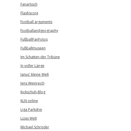
Fanartisch
Flashscore
football arguments
footballandgeography
FußballFanFotos
Fußballmuseen
Im Schatten der Tribüne
In voller Länge
Janus' kleine Welt
Jens Weinreich
Kickschuh-Blog
KLN online
Liga Parkdrei
Lizas Welt
Michael Schröder