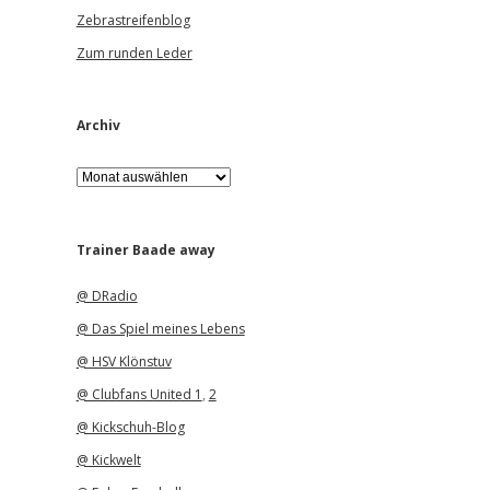
Zebrastreifenblog
Zum runden Leder
Archiv
A
r
c
h
i
Trainer Baade away
v
@ DRadio
@ Das Spiel meines Lebens
@ HSV Klönstuv
@ Clubfans United 1
,
2
@ Kickschuh-Blog
@ Kickwelt