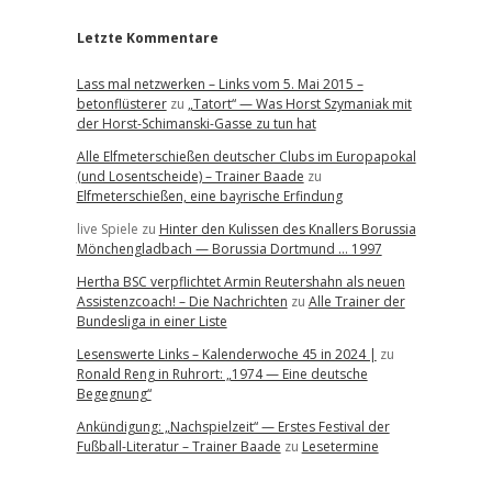
Letzte Kommentare
Lass mal netzwerken – Links vom 5. Mai 2015 –
betonflüsterer
zu
„Tatort“ — Was Horst Szymaniak mit
der Horst-Schimanski-Gasse zu tun hat
Alle Elfmeterschießen deutscher Clubs im Europapokal
(und Losentscheide) – Trainer Baade
zu
Elfmeterschießen, eine bayrische Erfindung
live Spiele
zu
Hinter den Kulissen des Knallers Borussia
Mönchengladbach — Borussia Dortmund … 1997
Hertha BSC verpflichtet Armin Reutershahn als neuen
Assistenzcoach! – Die Nachrichten
zu
Alle Trainer der
Bundesliga in einer Liste
Lesenswerte Links – Kalenderwoche 45 in 2024 |
zu
Ronald Reng in Ruhrort: „1974 — Eine deutsche
Begegnung“
Ankündigung: „Nachspielzeit“ — Erstes Festival der
Fußball-Literatur – Trainer Baade
zu
Lesetermine