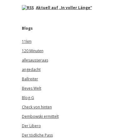
Aktuell auf „In voller Länge“
Blogs
11km
120 Minuten
allesausseraas
angedacht
Ballreiter
Beves Welt
Blog-G
Check von hinten
Dembowski ermittelt
Der Libero
Der tödliche Pass