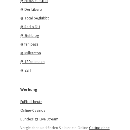
@ Fokus Fussball
@ Der Libero
@ Total beglubbt
@ Radio DU
@ Stehblog
@ fehlpass
@ Millernton
@ 120 minuten
@ ZEIT
Werbung
Fußball heute
Online-Casinos
Bundesliga Live Stream
Vergleichen und finden Sie hier ein Online
Casino ohne