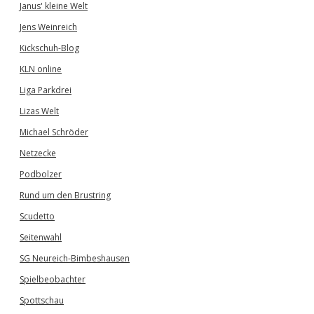
Janus' kleine Welt
Jens Weinreich
Kickschuh-Blog
KLN online
Liga Parkdrei
Lizas Welt
Michael Schröder
Netzecke
Podbolzer
Rund um den Brustring
Scudetto
Seitenwahl
SG Neureich-Bimbeshausen
Spielbeobachter
Spottschau