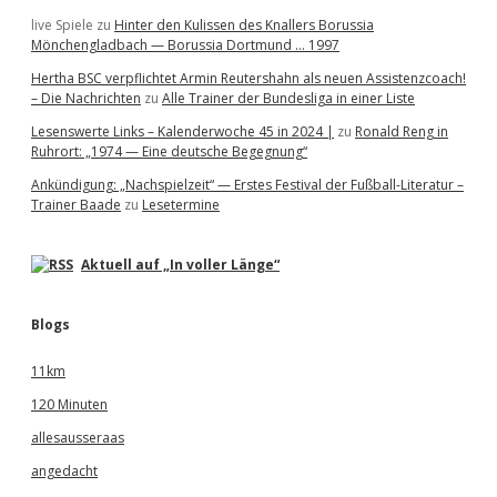
live Spiele
zu
Hinter den Kulissen des Knallers Borussia
Mönchengladbach — Borussia Dortmund … 1997
Hertha BSC verpflichtet Armin Reutershahn als neuen Assistenzcoach!
– Die Nachrichten
zu
Alle Trainer der Bundesliga in einer Liste
Lesenswerte Links – Kalenderwoche 45 in 2024 |
zu
Ronald Reng in
Ruhrort: „1974 — Eine deutsche Begegnung“
Ankündigung: „Nachspielzeit“ — Erstes Festival der Fußball-Literatur –
Trainer Baade
zu
Lesetermine
Aktuell auf „In voller Länge“
Blogs
11km
120 Minuten
allesausseraas
angedacht