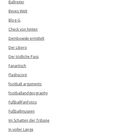
Ballreiter
Beves Welt
Blog-G
Check von hinten
Dembowski ermittelt
Der Libero
Der tödliche Pass
Fanartisch
Flashscore
football arguments
footballandgeography
FußballFanFotos
Fußballmuseen
Im Schatten der Tribüne
In voller Länge