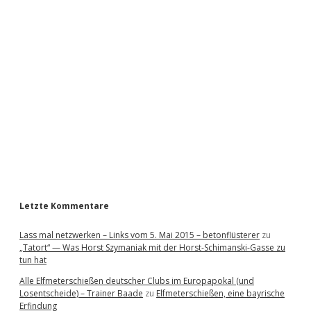
i
d
e
b
a
r
Letzte Kommentare
Lass mal netzwerken – Links vom 5. Mai 2015 – betonflüsterer
zu
„Tatort“ — Was Horst Szymaniak mit der Horst-Schimanski-Gasse zu
tun hat
Alle Elfmeterschießen deutscher Clubs im Europapokal (und
Losentscheide) – Trainer Baade
zu
Elfmeterschießen, eine bayrische
Erfindung