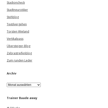
Stadioncheck
Stadtneurotiker
Stehblog
Textilvergehen
Torsten Wieland
Vertikalpass
Übersteiger-Blog
Zebrastreifenblog
Zum runden Leder
Archiv
A
r
c
h
Trainer Baade away
i
v