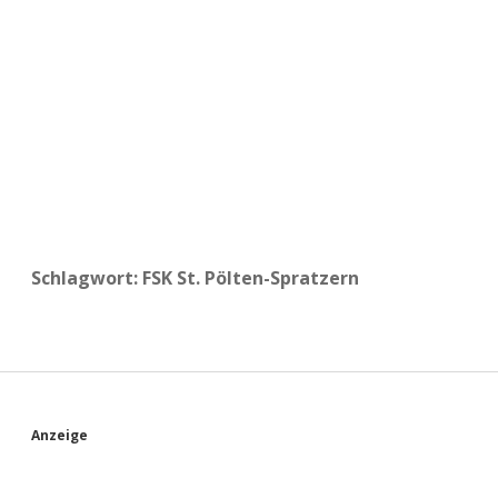
a
d
e
Schlagwort:
FSK St. Pölten-Spratzern
S
Anzeige