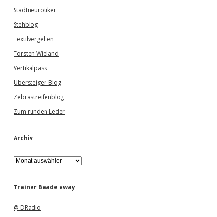
Stadtneurotiker
Stehblog
Textilvergehen
Torsten Wieland
Vertikalpass
Übersteiger-Blog
Zebrastreifenblog
Zum runden Leder
Archiv
A
r
c
h
Trainer Baade away
i
v
@ DRadio