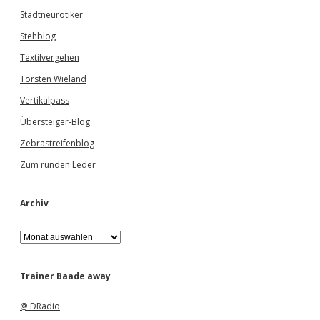
Stadtneurotiker
Stehblog
Textilvergehen
Torsten Wieland
Vertikalpass
Übersteiger-Blog
Zebrastreifenblog
Zum runden Leder
Archiv
A
r
c
h
Trainer Baade away
i
v
@ DRadio