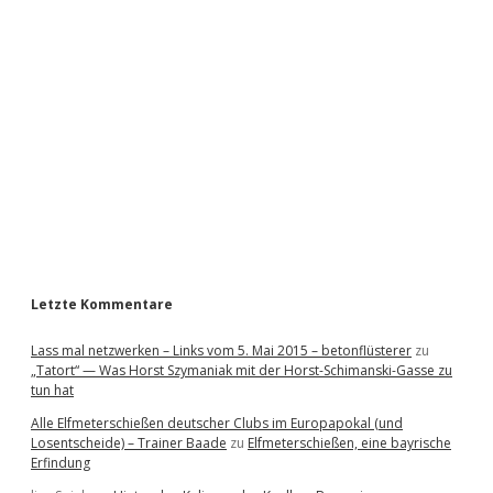
i
d
e
b
a
r
Letzte Kommentare
Lass mal netzwerken – Links vom 5. Mai 2015 – betonflüsterer
zu
„Tatort“ — Was Horst Szymaniak mit der Horst-Schimanski-Gasse zu
tun hat
Alle Elfmeterschießen deutscher Clubs im Europapokal (und
Losentscheide) – Trainer Baade
zu
Elfmeterschießen, eine bayrische
Erfindung