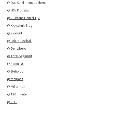
@ Das Spiel meines Lebens
@ HSV Klönstuv
@ Clubfans United 1
,
2
@ Kickschuh-Blog
@ Kickwelt
@ Fokus Fussball
@ Der Libero
@ Total beglubbt
@ Radio DU
@ Stehblog
@ fehlpass
@ Millernton
@ 120 minuten
@ ZEIT