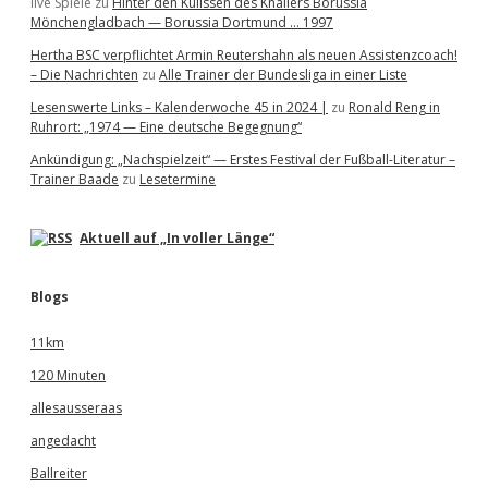
live Spiele
zu
Hinter den Kulissen des Knallers Borussia
Mönchengladbach — Borussia Dortmund … 1997
Hertha BSC verpflichtet Armin Reutershahn als neuen Assistenzcoach!
– Die Nachrichten
zu
Alle Trainer der Bundesliga in einer Liste
Lesenswerte Links – Kalenderwoche 45 in 2024 |
zu
Ronald Reng in
Ruhrort: „1974 — Eine deutsche Begegnung“
Ankündigung: „Nachspielzeit“ — Erstes Festival der Fußball-Literatur –
Trainer Baade
zu
Lesetermine
Aktuell auf „In voller Länge“
Blogs
11km
120 Minuten
allesausseraas
angedacht
Ballreiter