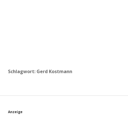
a
d
e
Schlagwort:
Gerd Kostmann
S
Anzeige