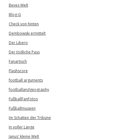
Beves Welt
Blog-G
Check von hinten
Dembowski ermittelt
Der Libero
Der tödliche Pass
Fanartisch
Flashscore
football arguments
footballandgeography
FußballFanFotos
Fußballmuseen
Im Schatten der Tribüne
In voller Länge
Janus' kleine Welt