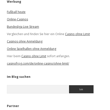
Werbung
Fußball heute
Online-Casinos
Bundesliga Live Stream
Vergleichen und finden Sie hier ein Online
Casino ohne Limit
Casinos ohne Anmeldung
Online Spielhallen ohne Anmeldung
Hier beim
Casino ohne Limit
sofort anfangen.
casinofrog.com/de/online-casino/ohne-limit/
Im Blog suchen
S
u
c
h
e
Partner
n