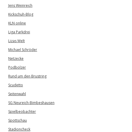
Jens Weinreich
Kickschuh-Blog
KLN online
Liga Parkdrei
Lizas Welt
Michael Schröder
Netzecke
Podbolzer
Rund um den Brustring
Scudetto
Seitenwahl
SG Neureich-Bimbeshausen
Spielbeobachter
Spottschau
Stadioncheck