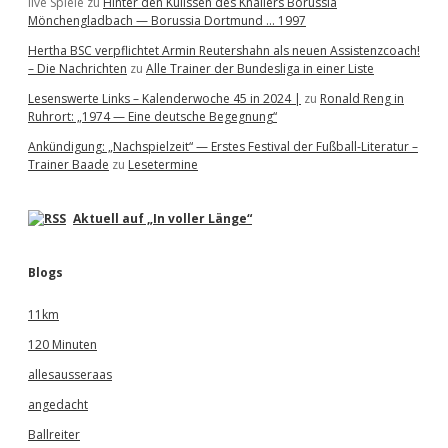
live Spiele
zu
Hinter den Kulissen des Knallers Borussia
Mönchengladbach — Borussia Dortmund … 1997
Hertha BSC verpflichtet Armin Reutershahn als neuen Assistenzcoach!
– Die Nachrichten
zu
Alle Trainer der Bundesliga in einer Liste
Lesenswerte Links – Kalenderwoche 45 in 2024 |
zu
Ronald Reng in
Ruhrort: „1974 — Eine deutsche Begegnung“
Ankündigung: „Nachspielzeit“ — Erstes Festival der Fußball-Literatur –
Trainer Baade
zu
Lesetermine
Aktuell auf „In voller Länge“
Blogs
11km
120 Minuten
allesausseraas
angedacht
Ballreiter