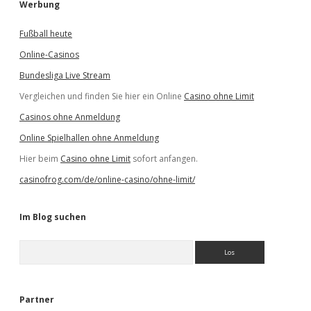
Werbung
Fußball heute
Online-Casinos
Bundesliga Live Stream
Vergleichen und finden Sie hier ein Online
Casino ohne Limit
Casinos ohne Anmeldung
Online Spielhallen ohne Anmeldung
Hier beim
Casino ohne Limit
sofort anfangen.
casinofrog.com/de/online-casino/ohne-limit/
Im Blog suchen
S
u
c
h
e
Partner
n