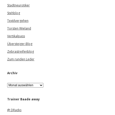
Stadtneurotiker
Stehblog
Textilvergehen
Torsten Wieland
Vertikalpass
Übersteiger-Blog
Zebrastreifenblog
Zum runden Leder
Archiv
A
r
c
h
Trainer Baade away
i
v
@ DRadio