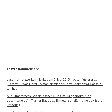
i
d
e
b
a
r
Letzte Kommentare
Lass mal netzwerken – Links vom 5. Mai 2015 – betonflüsterer
zu
„Tatort“ — Was Horst Szymaniak mit der Horst-Schimanski-Gasse zu
tun hat
Alle Elfmeterschießen deutscher Clubs im Europapokal (und
Losentscheide) – Trainer Baade
zu
Elfmeterschießen, eine bayrische
Erfindung