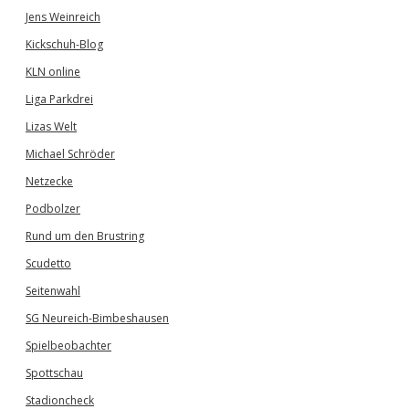
Jens Weinreich
Kickschuh-Blog
KLN online
Liga Parkdrei
Lizas Welt
Michael Schröder
Netzecke
Podbolzer
Rund um den Brustring
Scudetto
Seitenwahl
SG Neureich-Bimbeshausen
Spielbeobachter
Spottschau
Stadioncheck