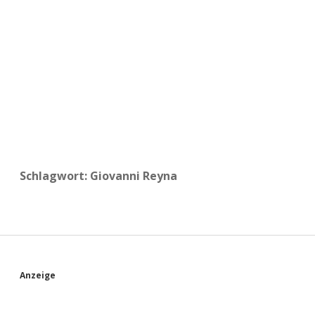
a
d
e
Schlagwort:
Giovanni Reyna
S
Anzeige