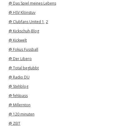
@ Das Spiel meines Lebens
@ HSV Klönstuv
@ Clubfans United 1
,
2
@ Kickschuh-Blog
@ Kickwelt
@ Fokus Fussball
@ Der Libero
@ Total beglubbt
@ Radio DU
@ Stehblog
@ fehlpass
@ Millernton
@ 120 minuten
@ ZEIT