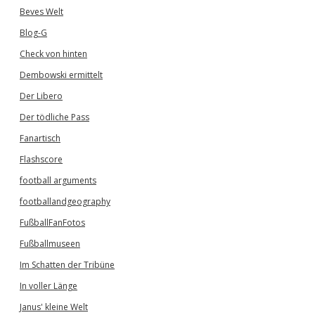
Beves Welt
Blog-G
Check von hinten
Dembowski ermittelt
Der Libero
Der tödliche Pass
Fanartisch
Flashscore
football arguments
footballandgeography
FußballFanFotos
Fußballmuseen
Im Schatten der Tribüne
In voller Länge
Janus' kleine Welt