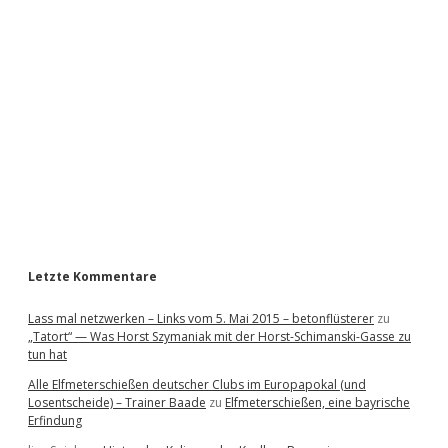
i
d
e
b
a
r
Letzte Kommentare
Lass mal netzwerken – Links vom 5. Mai 2015 – betonflüsterer
zu
„Tatort“ — Was Horst Szymaniak mit der Horst-Schimanski-Gasse zu
tun hat
Alle Elfmeterschießen deutscher Clubs im Europapokal (und
Losentscheide) – Trainer Baade
zu
Elfmeterschießen, eine bayrische
Erfindung