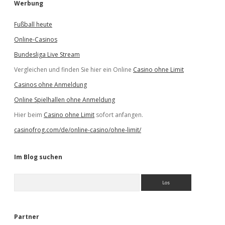
Werbung
Fußball heute
Online-Casinos
Bundesliga Live Stream
Vergleichen und finden Sie hier ein Online
Casino ohne Limit
Casinos ohne Anmeldung
Online Spielhallen ohne Anmeldung
Hier beim
Casino ohne Limit
sofort anfangen.
casinofrog.com/de/online-casino/ohne-limit/
Im Blog suchen
S
u
c
h
e
Partner
n