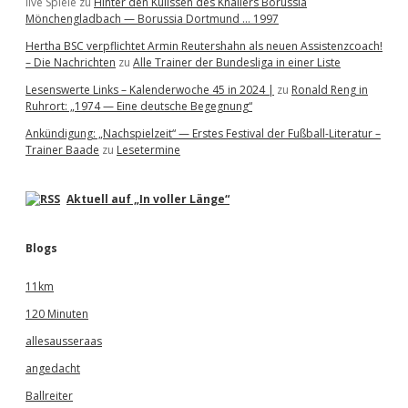
live Spiele
zu
Hinter den Kulissen des Knallers Borussia
Mönchengladbach — Borussia Dortmund … 1997
Hertha BSC verpflichtet Armin Reutershahn als neuen Assistenzcoach!
– Die Nachrichten
zu
Alle Trainer der Bundesliga in einer Liste
Lesenswerte Links – Kalenderwoche 45 in 2024 |
zu
Ronald Reng in
Ruhrort: „1974 — Eine deutsche Begegnung“
Ankündigung: „Nachspielzeit“ — Erstes Festival der Fußball-Literatur –
Trainer Baade
zu
Lesetermine
Aktuell auf „In voller Länge“
Blogs
11km
120 Minuten
allesausseraas
angedacht
Ballreiter