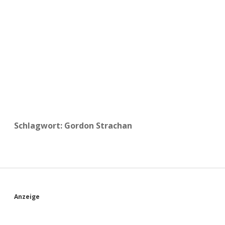
a
d
e
Schlagwort:
Gordon Strachan
S
Anzeige