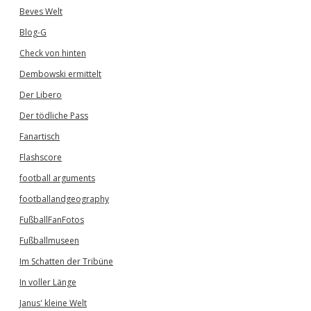
Beves Welt
Blog-G
Check von hinten
Dembowski ermittelt
Der Libero
Der tödliche Pass
Fanartisch
Flashscore
football arguments
footballandgeography
FußballFanFotos
Fußballmuseen
Im Schatten der Tribüne
In voller Länge
Janus' kleine Welt