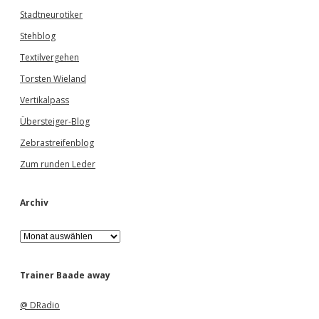
Stadtneurotiker
Stehblog
Textilvergehen
Torsten Wieland
Vertikalpass
Übersteiger-Blog
Zebrastreifenblog
Zum runden Leder
Archiv
A
r
c
h
Trainer Baade away
i
v
@ DRadio