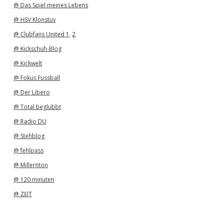
@ Das Spiel meines Lebens
@ HSV Klönstuv
@ Clubfans United 1
,
2
@ Kickschuh-Blog
@ Kickwelt
@ Fokus Fussball
@ Der Libero
@ Total beglubbt
@ Radio DU
@ Stehblog
@ fehlpass
@ Millernton
@ 120 minuten
@ ZEIT