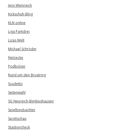
Jens Weinreich
Kickschuh-Blog
KLN online
Liga Parkdrei
Lizas Welt
Michael Schröder
Netzecke
Podbolzer
Rund um den Brustring
Scudetto
Seitenwahl
SG Neureich-Bimbeshausen
Spielbeobachter
Spottschau
Stadioncheck