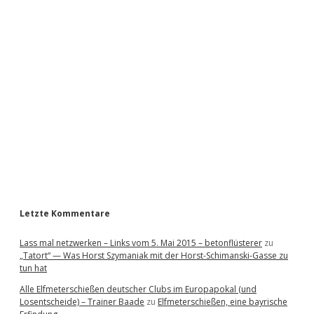
i
d
e
b
a
r
Letzte Kommentare
Lass mal netzwerken – Links vom 5. Mai 2015 – betonflüsterer
zu
„Tatort“ — Was Horst Szymaniak mit der Horst-Schimanski-Gasse zu
tun hat
Alle Elfmeterschießen deutscher Clubs im Europapokal (und
Losentscheide) – Trainer Baade
zu
Elfmeterschießen, eine bayrische