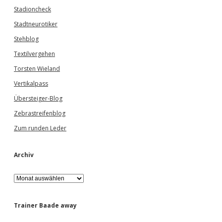
Stadioncheck
Stadtneurotiker
Stehblog
Textilvergehen
Torsten Wieland
Vertikalpass
Übersteiger-Blog
Zebrastreifenblog
Zum runden Leder
Archiv
A
r
c
h
Trainer Baade away
i
v