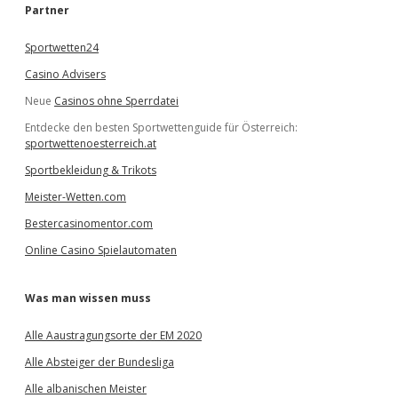
e
Partner
n
Sportwetten24
Casino Advisers
Neue
Casinos ohne Sperrdatei
Entdecke den besten Sportwettenguide für Österreich:
sportwettenoesterreich.at
Sportbekleidung & Trikots
Meister-Wetten.com
Bestercasinomentor.com
Online Casino Spielautomaten
Was man wissen muss
Alle Aaustragungsorte der EM 2020
Alle Absteiger der Bundesliga
Alle albanischen Meister