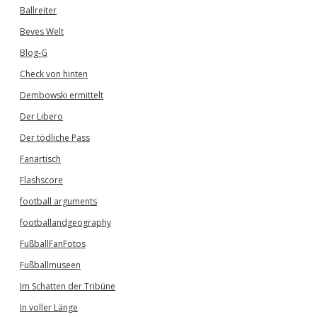
Ballreiter
Beves Welt
Blog-G
Check von hinten
Dembowski ermittelt
Der Libero
Der tödliche Pass
Fanartisch
Flashscore
football arguments
footballandgeography
FußballFanFotos
Fußballmuseen
Im Schatten der Tribüne
In voller Länge