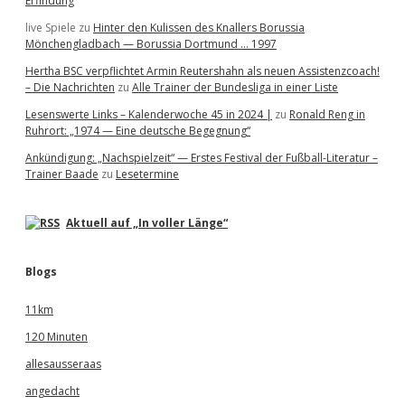
Erfindung
live Spiele
zu
Hinter den Kulissen des Knallers Borussia
Mönchengladbach — Borussia Dortmund … 1997
Hertha BSC verpflichtet Armin Reutershahn als neuen Assistenzcoach!
– Die Nachrichten
zu
Alle Trainer der Bundesliga in einer Liste
Lesenswerte Links – Kalenderwoche 45 in 2024 |
zu
Ronald Reng in
Ruhrort: „1974 — Eine deutsche Begegnung“
Ankündigung: „Nachspielzeit“ — Erstes Festival der Fußball-Literatur –
Trainer Baade
zu
Lesetermine
Aktuell auf „In voller Länge“
Blogs
11km
120 Minuten
allesausseraas
angedacht