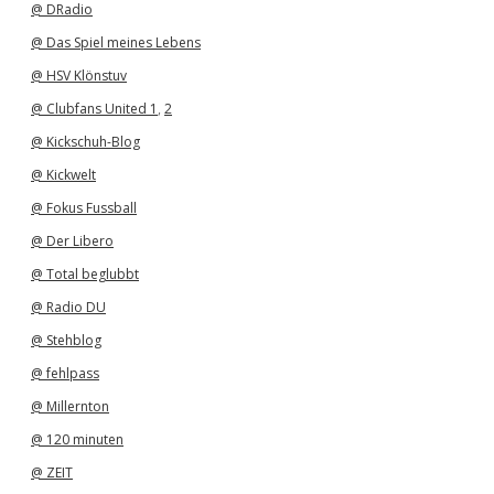
@ DRadio
@ Das Spiel meines Lebens
@ HSV Klönstuv
@ Clubfans United 1
,
2
@ Kickschuh-Blog
@ Kickwelt
@ Fokus Fussball
@ Der Libero
@ Total beglubbt
@ Radio DU
@ Stehblog
@ fehlpass
@ Millernton
@ 120 minuten
@ ZEIT