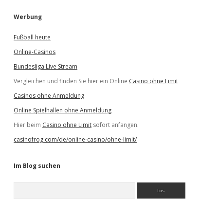
Werbung
Fußball heute
Online-Casinos
Bundesliga Live Stream
Vergleichen und finden Sie hier ein Online
Casino ohne Limit
Casinos ohne Anmeldung
Online Spielhallen ohne Anmeldung
Hier beim
Casino ohne Limit
sofort anfangen.
casinofrog.com/de/online-casino/ohne-limit/
Im Blog suchen
S
u
c
h