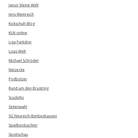
Janus' kleine Welt
Jens Weinreich
Kickschuh-Blog
KLN online
Liga Parkdrei
Lizas Welt
Michael Schröder
Netzecke
Podbolzer
Rund um den Brustring
Scudetto
Seitenwahl
SG Neureich-Bimbeshausen
Spielbeobachter
Spottschau