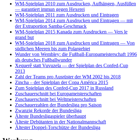
WM-Spielplan 2010 zum Ausdrucken, Aufhängen, Ausfüllen
— garantiert immun gegen Hexerei
WM-Spielplan 2011 zum Ausdrucken und Eintragen
WM-Spielplan 2014 zum Ausdrucken und Eintragen — mit
der Extraportion Samba-Geschmack
WM-Spielplan 2015 Kanada zum Ausdrucken — Vers le
grand but
WM-Spielplan 2018 zum Ausdrucken und Eintragen — Von
südlichen Meeren bis zum Polargebiet
Wunder von Wembley: die Fußball-Europameisterschaft 1996
als deutsches Fußballwunder
Xequerê statt Vuvuzela — der Spielplan des Confed-Cup
2013
Zahl der Teams pro Ausrüster der WM 2002 bis 2018
Zincha – der Spielplan der Copa América 2015
Zum Spielplan des Confed-Cup 2017 in Russland
Zuschauerschnitt bei Europameisterschaften
Zuschauerschnitt bei Weltmeisterschaften
Zuschauerzahlen der Bundesliga pro Saison
Zwanzig Rekorde der Bundesliga
Älteste Bundesligaspieler überhaupt
Älteste Debütanten in der Nationalmannschaft
Ältester Doppel-Torschütze der Bundesliga