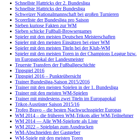
Schnellste Hattricks der 2. Bundesliga
Schnellste Hattricks der Bundesliga
Schweizer Nationalmannschaft bei großen Turnieren
Scorerliste der Bundesliga pro Saison
Sieben kuriose Fakten zur WM
Sieben schicke Fußball-Browsergames
Spieler mit den meisten Deutschen Meisterschaften
Spieler mit den meisten Einsätzen bei einer WM
Spieler mit den meisten Titeln bei der Klub-WM
Spieler mit den meisten Toren in der Champions League bzw.
im Europapokal der Landesmeister
Teuerste Transfers der Fußballgeschichte
Tippspiel 2016
Tippspiel 2016 – Punkteübersicht
Trainer Bundesliga-Saison 2015/2016
Trainer mit den meisten Spielen in der 1. Bundesliga
Trainer mit den meisten WM-Spielen
Trainer mit mindestens zwei Titeln im Europapokal
Trikot-Ausrüster Saison 2015/16
Trofeo Bravo – die besten Nachwuchsspieler Europas
WM 2014 – die früheren WM-Trikots aller WM-Teilnehmer
WM 2014 — Alle WM-Spielorte als Liste
WM 2022 – Spielplan zum Ausdrucken
WM-Abschneiden der Gastgeber
WM-Spiele mit den meisten Toren