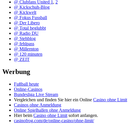
@ Clubfans United 1
,
2
@ Kickschuh-Blog
@ Kickwelt
@ Fokus Fussball
@ Der Libero
@ Total beglubbt
@ Radio DU
@ Stehblog
@ fehlpass
@ Millernton
@ 120 minuten
@ ZEIT
Werbung
Fußball heute
Online-Casinos
Bundesliga Live Stream
Vergleichen und finden Sie hier ein Online
Casino ohne Limit
Casinos ohne Anmeldung
Online Spielhallen ohne Anmeldung
Hier beim
Casino ohne Limit
sofort anfangen.
casinofrog.com/de/online-casino/ohne-limit/