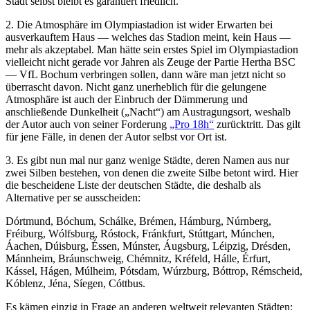
Stadt selbst bleibt es garantiert friedlich.
2. Die Atmosphäre im Olympiastadion ist wider Erwarten bei
ausverkauftem Haus — welches das Stadion meint, kein Haus —
mehr als akzeptabel. Man hätte sein erstes Spiel im Olympiastadion
vielleicht nicht gerade vor Jahren als Zeuge der Partie Hertha BSC
— VfL Bochum verbringen sollen, dann wäre man jetzt nicht so
überrascht davon. Nicht ganz unerheblich für die gelungene
Atmosphäre ist auch der Einbruch der Dämmerung und
anschließende Dunkelheit („Nacht“) am Austragungsort, weshalb
der Autor auch von seiner Forderung
„Pro 18h“
zurücktritt. Das gilt
für jene Fälle, in denen der Autor selbst vor Ort ist.
3. Es gibt nun mal nur ganz wenige Städte, deren Namen aus nur
zwei Silben bestehen, von denen die zweite Silbe betont wird. Hier
die bescheidene Liste der deutschen Städte, die deshalb als
Alternative per se ausscheiden:
Dórtmund, Bóchum, Schálke, Brémen, Hámburg, Núrnberg,
Fréiburg, Wólfsburg, Róstock, Fránkfurt, Stúttgart, Múnchen,
Áachen, Dúisburg, Éssen, Múnster, Áugsburg, Léipzig, Drésden,
Mánnheim, Bráunschweig, Chémnitz, Kréfeld, Hálle, Érfurt,
Kássel, Hágen, Múlheim, Pótsdam, Wúrzburg, Bóttrop, Rémscheid,
Kóblenz, Jéna, Síegen, Cóttbus.
Es kämen einzig in Frage an anderen weltweit relevanten Städten: