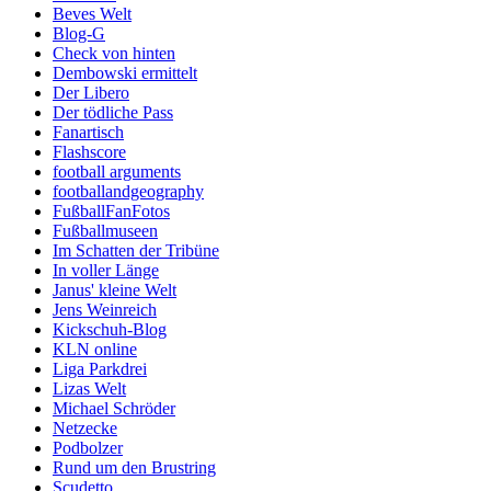
Beves Welt
Blog-G
Check von hinten
Dembowski ermittelt
Der Libero
Der tödliche Pass
Fanartisch
Flashscore
football arguments
footballandgeography
FußballFanFotos
Fußballmuseen
Im Schatten der Tribüne
In voller Länge
Janus' kleine Welt
Jens Weinreich
Kickschuh-Blog
KLN online
Liga Parkdrei
Lizas Welt
Michael Schröder
Netzecke
Podbolzer
Rund um den Brustring
Scudetto