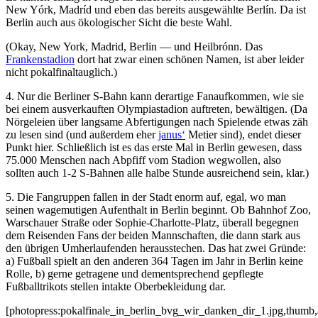
New Yórk, Madríd und eben das bereits ausgewählte Berlín. Da ist
Berlin auch aus ökologischer Sicht die beste Wahl.
(Okay, New York, Madrid, Berlin — und Heilbrónn. Das
Frankenstadion
dort hat zwar einen schönen Namen, ist aber leider
nicht pokalfinaltauglich.)
4. Nur die Berliner S-Bahn kann derartige Fanaufkommen, wie sie
bei einem ausverkauften Olympiastadion auftreten, bewältigen. (Da
Nörgeleien über langsame Abfertigungen nach Spielende etwas zäh
zu lesen sind (und außerdem eher
janus‘
Metier sind), endet dieser
Punkt hier. Schließlich ist es das erste Mal in Berlin gewesen, dass
75.000 Menschen nach Abpfiff vom Stadion wegwollen, also
sollten auch 1-2 S-Bahnen alle halbe Stunde ausreichend sein, klar.)
5. Die Fangruppen fallen in der Stadt enorm auf, egal, wo man
seinen wagemutigen Aufenthalt in Berlin beginnt. Ob Bahnhof Zoo,
Warschauer Straße oder Sophie-Charlotte-Platz, überall begegnen
dem Reisenden Fans der beiden Mannschaften, die dann stark aus
den übrigen Umherlaufenden herausstechen. Das hat zwei Gründe:
a) Fußball spielt an den anderen 364 Tagen im Jahr in Berlin keine
Rolle, b) gerne getragene und dementsprechend gepflegte
Fußballtrikots stellen intakte Oberbekleidung dar.
[photopress:pokalfinale_in_berlin_bvg_wir_danken_dir_1.jpg,thumb,a