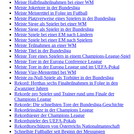
Meiste Halbfinalteilnahmen bei einer WM
Meiste Jokertore in der Bundesliga
Meiste Meistertitel in Folge im Fußball
Meiste Platzverweise eines Spielers in der Bundesliga
Meiste Siege als Spieler bei einer WM
Meiste Siege als Spieler in der Bundesliga
Meiste Spiele bei einer EM nach Ländern
Meiste Spiele bei einer EM nach Spielern
Meiste Teilnahmen an einer WM
Meiste Titel in der Bundesliga
Meiste Tore eines Spielers in einem Champions-League-Spiel
Meiste Tore in der Europa Conference League
Meiste Tore in der Europa League und im UEFA-Pokal
Meiste Vize-Meistertitel bei WM
Meiste zu-Null-Spiele als Torhüter in der Bundesliga
Rekord: Herthas sechs Finalteilnahmen in Folge in den
Zwanziger Jahren
Rekorde pro Spieler und Trainer rund ums Finale der
Champions League
Rekorde: Die schnellsten Tore der Bundesliga-Geschichte
Rekordeinsätze in der Champions League
Rekordsieger der Champions League
Rekordspieler des UEFA-Pokals
Rekordtorschützen von Österreichs Nationalmannschaft
Schnellste Fußballer seit Beginn der Messungen