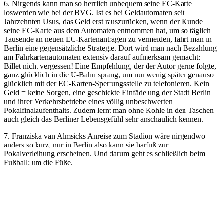
6. Nirgends kann man so herrlich unbequem seine EC-Karte
loswerden wie bei der BVG. Ist es bei Geldautomaten seit
Jahrzehnten Usus, das Geld erst rauszurücken, wenn der Kunde
seine EC-Karte aus dem Automaten entnommen hat, um so täglich
Tausende an neuen EC-Kartenanträgen zu vermeiden, fährt man in
Berlin eine gegensätzliche Strategie. Dort wird man nach Bezahlung
am Fahrkartenautomaten extensiv darauf aufmerksam gemacht:
Billet nicht vergessen!
Eine Empfehlung, der der Autor gerne folgte,
ganz glücklich in die U-Bahn sprang, um nur wenig später genauso
glücklich mit der EC-Karten-Sperrungsstelle zu telefonieren. Kein
Geld = keine Sorgen, eine geschickte Einfädelung der Stadt Berlin
und ihrer Verkehrsbetriebe eines völlig unbeschwerten
Pokalfinalaufenthalts. Zudem lernt man ohne Kohle in den Taschen
auch gleich das Berliner Lebensgefühl sehr anschaulich kennen.
7. Franziska van Almsicks Anreise zum Stadion wäre nirgendwo
anders so kurz, nur in Berlin also kann sie barfuß zur
Pokalverleihung erscheinen. Und darum geht es schließlich beim
Fußball: um die Füße.