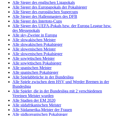
Alle Sieger des englischen Ligapokals
Alle Sieger des Europapokals der Pokalsieger
Alle Sieger des europäischen Supercups
Alle Sieger des Hallenmasters des DFB
Alle Sieger des Intertoto-Cups
Alle Sieger des UEFA-Pokals bzw. der Europa League bzw.
des Messepokals
Alle sky-Zweige in Europa
Alle slowakischen Meister
Alle slowakischen Pokalsieger
Alle slowenischen Meister
Alle slowenischen Pokalsieger
Alle sowjetischen Meister
Alle sowjetischen Pokalsieger
Alle spanischen Meister
Alle spanischen Pokalsieger
Alle Spielabbrüche in der Bundesliga
Alle Spiele zwischen dem HSV und Werder Bremen in der
Bundesliga
Alle Spieler, die in der Bundesliga mit 2 verschiedenen
Vereinen Meister wurden
Alle Stadien der EM 2020
Alle südafrikanischen Meister
Alle Südamerika-Meister der Frauen
Alle südkoreanischen Pokalsieger