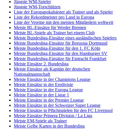
Jüngste WM-Spieler
Jüngste WM-Torschützen
Liste der Europapokalsieger als Trainer und als Spieler
Liste der Rekordmeister pro Land in Europa
Liste der Vereine mit den meisten Mitgliedern weltweit
Meiste BL-Einsätze für Werder Bremen
Meiste BL-Spiele als Trainer bei einem Club
Meiste Bundesliga-Einsätze eines ausländischen Spielers
Meiste Bundesliga-Einsätze für Borussia Dortmund
Meiste Bundesliga-Einsätze für den 1. FC Köln
Meiste Bundesliga-Einsätze für den Hamburger SV
Meiste Bundesliga-Einsätze für Eintracht Frankfurt
Meiste Einsätze 2. Bundesliga
Meiste Einsätze als Kapitän der deutschen
Nationalmannschaft
Meiste Einsätze in der Champions League
Meiste Einsätze in der Eredivisie
Meiste Einsätze in der Europa League
Meiste Einsätze in der Ligue 1
Meiste Einsätze in der Premier League
Meiste Einsätze in der Schweizer Super League
Meiste Einsätze in Pflichtspielen für den FC Liverpool
Meiste Einsätze Primera Division / La Liga
Meiste EM-Spiele als Trainer
Meiste Gelbe Karten in der Bundesliga