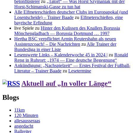
betonflüsterer
zu
„Tatort“ — Was Horst Szymaniak mit der
Horst-Schimanski-Gasse zu tun hat
Alle Elfmeterschießen deutscher Clubs im Europapokal (und
Losentscheide) – Trainer Baade
zu
Elfmeterschießen, eine
bayrische Erfindung
live Spiele
zu
Hinter den Kulissen des Knallers Borussia
Mönchengladbach — Borussia Dortmund … 1997
Hertha BSC verpflichtet Armin Reutershahn als neuen
Assistenzcoach! – Die Nachrichten
zu
Alle Trainer der
Bundesliga in einer Liste
Lesenswerte Links – Kalenderwoche 45 in 2024 |
zu
Ronald
Reng in Ruhrort: „1974 — Eine deutsche Begegnung“
Ankündigung: „Nachspielzeit“ — Erstes Festival der Fußball-
Literatur – Trainer Baade
zu
Lesetermine
Aktuell auf „In voller Länge“
Blogs
11km
120 Minuten
allesausseraas
angedacht
Ballreiter