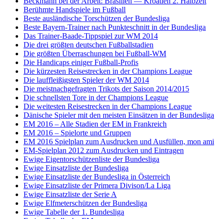
Beckmann bei der Arbeit: Brasilien — Kroatien 2. Halbzeit
Berühmte Handspiele im Fußball
Beste ausländische Torschützen der Bundesliga
Beste Bayern-Trainer nach Punkteschnitt in der Bundesliga
Das Trainer-Baade-Tippspiel zur WM 2014
Die drei größten deutschen Fußballstadien
Die größten Überraschungen bei Fußball-WM
Die Handicaps einiger Fußball-Profis
Die kürzesten Reisestrecken in der Champions League
Die lauffleißigsten Spieler der WM 2014
Die meistnachgefragten Trikots der Saison 2014/2015
Die schnellsten Tore in der Champions League
Die weitesten Reisestrecken in der Champions League
Dänische Spieler mit den meisten Einsätzen in der Bundesliga
EM 2016 – Alle Stadien der EM in Frankreich
EM 2016 – Spielorte und Gruppen
EM 2016 Spielplan zum Ausdrucken und Ausfüllen, mon ami
EM-Spielplan 2012 zum Ausdrucken und Eintragen
Ewige Eigentorschützenliste der Bundesliga
Ewige Einsatzliste der Bundesliga
Ewige Einsatzliste der Bundesliga in Österreich
Ewige Einsatzliste der Primera Divison/La Liga
Ewige Einsatzliste der Serie A
Ewige Elfmeterschützen der Bundesliga
Ewige Tabelle der 1. Bundesliga