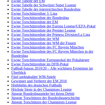
Ewige Tabelle der EM
Ewige Tabelle der Schweizer Super League
Ewige Tabelle der österreichischen Bundesliga
Ewige Torschützenliste 3. Liga
Ewige Torschützenliste der Bundesliga
Ewige Torschützenliste der EM
Ewige Torschützenliste der Europa League/UEFA-Pokal
Ewige Torschützenliste der Premier League
Ewige Torschützenliste der Primera Division/La Liga
Ewige Torschützenliste der WM
Ewige Torschützenliste der WM der Frauen
Ewige Torschützenliste des FC Bayern München
Ewige Torschützenliste des FC Bayern München in der
Bundesliga
Ewige Torschützenliste Europapokal der Pokalsieger
Ewige Torschützenliste im DFB-Pokal
Fußball-Saison 2019/20 – Alle wichtigen Ereignisse im
Überblick
Fünf spektakuläre WM-Spiele
Gewinner und Verlierer der EM 2016
Highlights des deutschen Fußballs
Höchste Siege in der Champions League
Jüngste Bundesligaspieler bei ihrem Debüt
Jüngste Torschützen der Bundesligageschichte
Jüngste Torschützen der Champions League