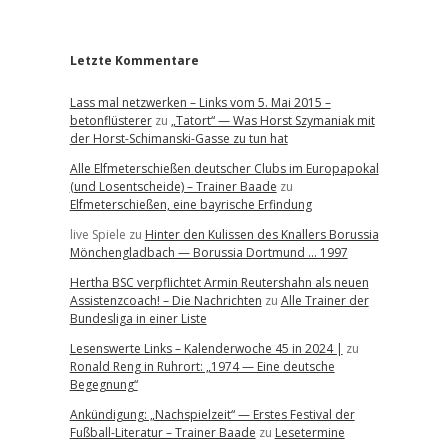
r
Letzte Kommentare
Lass mal netzwerken – Links vom 5. Mai 2015 –
betonflüsterer
zu
„Tatort“ — Was Horst Szymaniak mit
der Horst-Schimanski-Gasse zu tun hat
Alle Elfmeterschießen deutscher Clubs im Europapokal
(und Losentscheide) – Trainer Baade
zu
Elfmeterschießen, eine bayrische Erfindung
live Spiele
zu
Hinter den Kulissen des Knallers Borussia
Mönchengladbach — Borussia Dortmund … 1997
Hertha BSC verpflichtet Armin Reutershahn als neuen
Assistenzcoach! – Die Nachrichten
zu
Alle Trainer der
Bundesliga in einer Liste
Lesenswerte Links – Kalenderwoche 45 in 2024 |
zu
Ronald Reng in Ruhrort: „1974 — Eine deutsche
Begegnung“
Ankündigung: „Nachspielzeit“ — Erstes Festival der
Fußball-Literatur – Trainer Baade
zu
Lesetermine