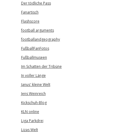
Der tödliche Pass
Fanartisch
Flashscore
football arguments
footballandgeography
FußballFanFotos
Fußballmuseen
Im Schatten der Tribüne
In voller Länge
Janus' kleine Welt
Jens Weinreich
Kickschuh-Blog
KLN online
Liga Parkdrei
Lizas Welt