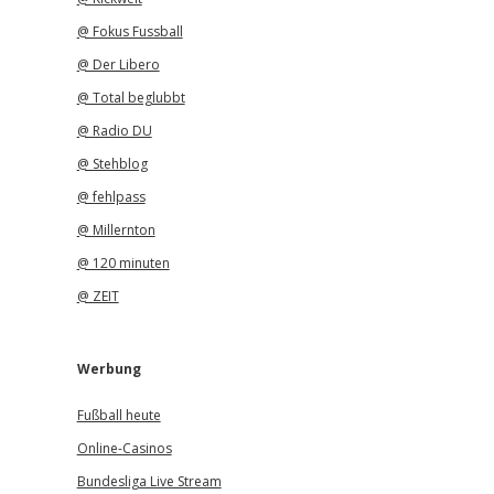
@ Fokus Fussball
@ Der Libero
@ Total beglubbt
@ Radio DU
@ Stehblog
@ fehlpass
@ Millernton
@ 120 minuten
@ ZEIT
Werbung
Fußball heute
Online-Casinos
Bundesliga Live Stream