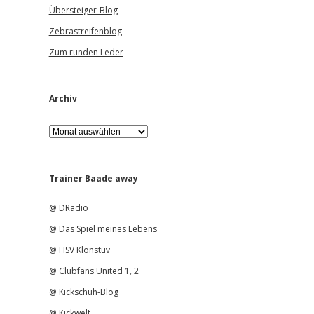
Übersteiger-Blog
Zebrastreifenblog
Zum runden Leder
Archiv
A
r
c
h
i
Trainer Baade away
v
@ DRadio
@ Das Spiel meines Lebens
@ HSV Klönstuv
@ Clubfans United 1
,
2
@ Kickschuh-Blog
@ Kickwelt