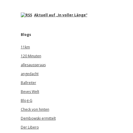
Aktuell auf „In voller Länge“
Blogs
11km
120 Minuten
allesausseraas
angedacht
Ballreiter
Beves Welt
Blog-G
Check von hinten
Dembowski ermittelt
Der Libero