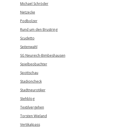
Michael Schröder
Netzecke
Podbolzer
Rund um den Brustring
Scudetto
Seitenwahl
SG Neureich-Bimbeshausen
Spielbeobachter
Spottschau
Stadioncheck
Stadtneurotiker
Stehblog
Textilvergehen
Torsten Wieland
Vertikalpass