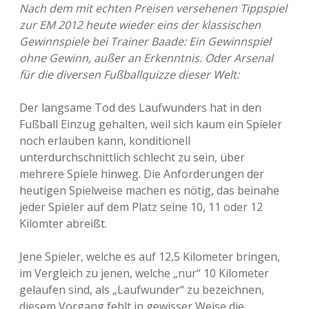
Nach dem mit echten Preisen versehenen Tippspiel
zur EM 2012 heute wieder eins der klassischen
Gewinnspiele bei Trainer Baade: Ein Gewinnspiel
ohne Gewinn, außer an Erkenntnis. Oder Arsenal
für die diversen Fußballquizze dieser Welt:
Der langsame Tod des Laufwunders hat in den
Fußball Einzug gehalten, weil sich kaum ein Spieler
noch erlauben kann, konditionell
unterdurchschnittlich schlecht zu sein, über
mehrere Spiele hinweg. Die Anforderungen der
heutigen Spielweise machen es nötig, das beinahe
jeder Spieler auf dem Platz seine 10, 11 oder 12
Kilomter abreißt.
Jene Spieler, welche es auf 12,5 Kilometer bringen,
im Vergleich zu jenen, welche „nur“ 10 Kilometer
gelaufen sind, als „Laufwunder“ zu bezeichnen,
diesem Vorgang fehlt in gewisser Weise die