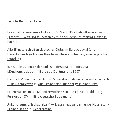
r
Letzte Kommentare
Lass mal netzwerken – Links vom 5. Mai 2015 – betonflüsterer
zu
„Tatort“ — Was Horst Szymaniak mit der Horst-Schimanski-Gasse zu
tun hat
Alle Elfmeterschießen deutscher Clubs im Europapokal (und
Losentscheide) – Trainer Baade
zu
Elfmeterschießen, eine bayrische
Erfindung
live Spiele
zu
Hinter den Kulissen des Knallers Borussia
Mönchengladbach — Borussia Dortmund … 1997
Hertha BSC verpflichtet Armin Reutershahn als neuen Assistenzcoach!
– Die Nachrichten
zu
Alle Trainer der Bundesliga in einer Liste
Lesenswerte Links – Kalenderwoche 45 in 2024 |
zu
Ronald Reng in
Ruhrort: „1974 — Eine deutsche Begegnung“
Ankündigung: „Nachspielzeit“ — Erstes Festival der Fußball-Literatur –
Trainer Baade
zu
Lesetermine