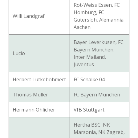
Rot-Weiss Essen, FC
Homburg, FC
Willi Landgraf
Gütersloh, Alemannia
Aachen
Bayer Leverkusen, FC
Bayern München,
Lucio
Inter Mailand,
Juventus
Herbert Lütkebohmert
FC Schalke 04
Thomas Müller
FC Bayern München
Hermann Ohlicher
VfB Stuttgart
Hertha BSC, NK
Marsonia, NK Zagreb,