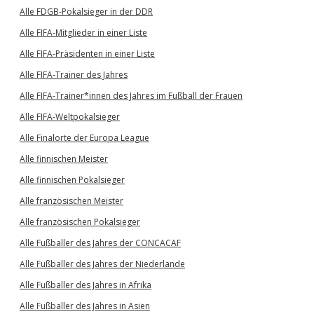
Alle FDGB-Pokalsieger in der DDR
Alle FIFA-Mitglieder in einer Liste
Alle FIFA-Präsidenten in einer Liste
Alle FIFA-Trainer des Jahres
Alle FIFA-Trainer*innen des Jahres im Fußball der Frauen
Alle FIFA-Weltpokalsieger
Alle Finalorte der Europa League
Alle finnischen Meister
Alle finnischen Pokalsieger
Alle französischen Meister
Alle französischen Pokalsieger
Alle Fußballer des Jahres der CONCACAF
Alle Fußballer des Jahres der Niederlande
Alle Fußballer des Jahres in Afrika
Alle Fußballer des Jahres in Asien