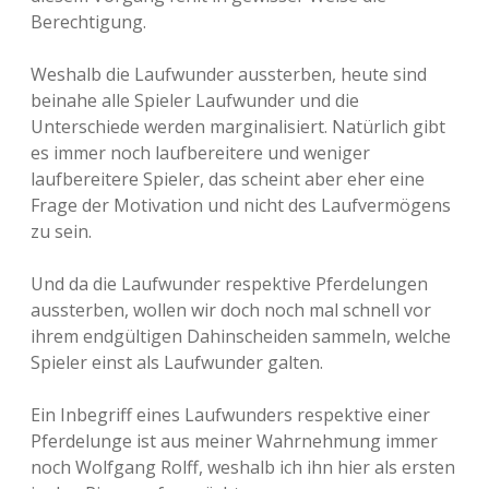
Berechtigung.
Weshalb die Laufwunder aussterben, heute sind
beinahe alle Spieler Laufwunder und die
Unterschiede werden marginalisiert. Natürlich gibt
es immer noch laufbereitere und weniger
laufbereitere Spieler, das scheint aber eher eine
Frage der Motivation und nicht des Laufvermögens
zu sein.
Und da die Laufwunder respektive Pferdelungen
aussterben, wollen wir doch noch mal schnell vor
ihrem endgültigen Dahinscheiden sammeln, welche
Spieler einst als Laufwunder galten.
Ein Inbegriff eines Laufwunders respektive einer
Pferdelunge ist aus meiner Wahrnehmung immer
noch Wolfgang Rolff, weshalb ich ihn hier als ersten