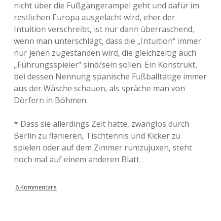
nicht über die Fußgängerampel geht und dafür im
restlichen Europa ausgelacht wird, eher der
Intuition verschreibt, ist nur dann überraschend,
wenn man unterschlägt, dass die „Intuition“ immer
nur jenen zugestanden wird, die gleichzeitig auch
„Führungsspieler“ sind/sein sollen. Ein Konstrukt,
bei dessen Nennung spanische Fußballtätige immer
aus der Wäsche schauen, als spräche man von
Dörfern in Böhmen.
* Dass sie allerdings Zeit hatte, zwanglos durch
Berlin zu flanieren, Tischtennis und Kicker zu
spielen oder auf dem Zimmer rumzujuxen, steht
noch mal auf einem anderen Blatt.
6 Kommentare