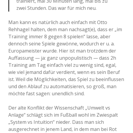
trainiert, mal 30 Minuten lang, mal bis zu
zwei Stunden. Das war für mich neu.
Man kann es natürlich auch einfach mit Otto
Rehhagel halten, dem man nachsagt(e), dass er „im
Training immer 8 gegen 8 spielen“ lasse, aber
dennoch seine Spiele gewönne, wodurch er u. a.
Europameister wurde. Hier ist man trotzdem der
Auffassung — ja: ganz unpopulistisch — dass 2h
Training am Tag einfach viel zu wenig sind, egal,
wie viel jemand dafür verdient, wenn es sein Beruf
ist. Weil die Möglichkeiten, das Spiel zu beeinflussen
und den Ablauf zu automatisieren, so groß, man
möchte fast sagen: unendlich sind.
Der alte Konflikt der Wissenschaft „Umwelt vs
Anlage“ schlägt sich im Fußball wohl im Zwiespalt
„System vs Intuition“ nieder. Dass man sich
ausgerechnet in jenem Land, in dem man bei Rot