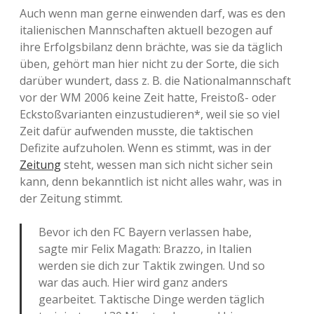
Auch wenn man gerne einwenden darf, was es den
italienischen Mannschaften aktuell bezogen auf
ihre Erfolgsbilanz denn brächte, was sie da täglich
üben, gehört man hier nicht zu der Sorte, die sich
darüber wundert, dass z. B. die Nationalmannschaft
vor der WM 2006 keine Zeit hatte, Freistoß- oder
Eckstoßvarianten einzustudieren*, weil sie so viel
Zeit dafür aufwenden musste, die taktischen
Defizite aufzuholen. Wenn es stimmt, was in der
Zeitung
steht, wessen man sich nicht sicher sein
kann, denn bekanntlich ist nicht alles wahr, was in
der Zeitung stimmt.
Bevor ich den FC Bayern verlassen habe,
sagte mir Felix Magath: Brazzo, in Italien
werden sie dich zur Taktik zwingen. Und so
war das auch. Hier wird ganz anders
gearbeitet. Taktische Dinge werden täglich