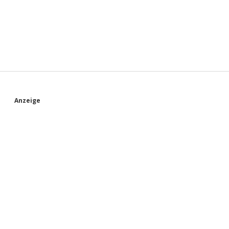
S
Anzeige
i
d
e
b
a