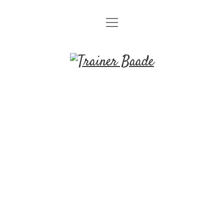
M
Termine
e
n
Impressum/Datenschutz
ü
T
ö
f
Twitter
r
f
n
a
e
n
i
n
e
r
B
a