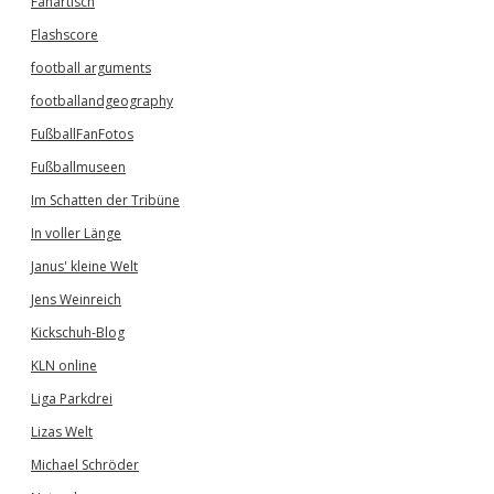
Fanartisch
Flashscore
football arguments
footballandgeography
FußballFanFotos
Fußballmuseen
Im Schatten der Tribüne
In voller Länge
Janus' kleine Welt
Jens Weinreich
Kickschuh-Blog
KLN online
Liga Parkdrei
Lizas Welt
Michael Schröder