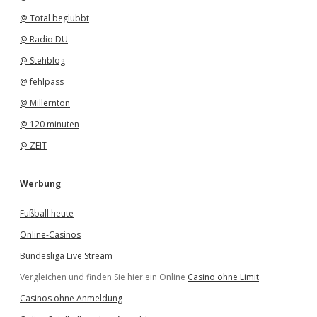
@ Total beglubbt
@ Radio DU
@ Stehblog
@ fehlpass
@ Millernton
@ 120 minuten
@ ZEIT
Werbung
Fußball heute
Online-Casinos
Bundesliga Live Stream
Vergleichen und finden Sie hier ein Online
Casino ohne Limit
Casinos ohne Anmeldung