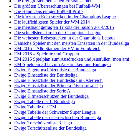
Die drei größten deutschen Fußballstadien
Die größten Überraschungen bei Fußball-WM
Die Handicaps einiger Fußball-Profis
Die kürzesten Reisestrecken in der Champions League
Die lauffleißigsten Spieler der WM 2014
Die meistnachgefragten Trikots der Saison 2014/2015
Die schnellsten Tore in der Champions League
Die weitesten Reisestrecken in der Champions League
Dänische Spieler mit den meisten Einsätzen in der Bundesliga
EM 2016 – Alle Stadien der EM in Frankreich
EM 2016 – Spielorte und Gruppen
EM 2016 Spielplan zum Ausdrucken und Ausfüllen, mon ami
EM-Spielplan 2012 zum Ausdrucken und Eintragen
Ewige Eigentorschützenliste der Bundesliga
Ewige Einsatzliste der Bundesliga
Ewige Einsatzliste der Bundesliga in Österreich
Ewige Einsatzliste der Primera Divison/La Liga
Ewige Einsatzliste der Serie A
Ewige Elfmeterschützen der Bundesliga
Ewige Tabelle der 1. Bundesliga
Ewige Tabelle der EM
Ewige Tabelle der Schweizer Super League
Ewige Tabelle der österreichischen Bundesliga
Ewige Torschützenliste 3. Liga
Ewige Torschützenliste der Bundesliga