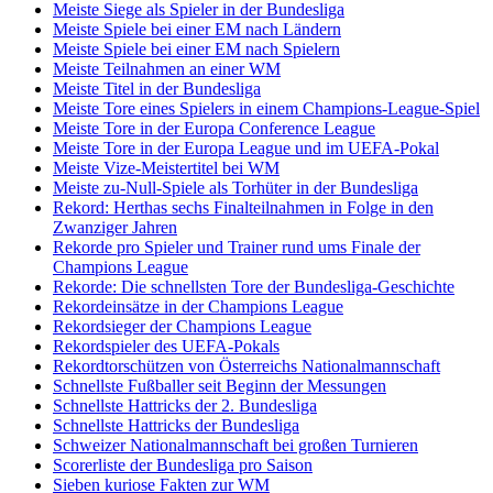
Meiste Siege als Spieler in der Bundesliga
Meiste Spiele bei einer EM nach Ländern
Meiste Spiele bei einer EM nach Spielern
Meiste Teilnahmen an einer WM
Meiste Titel in der Bundesliga
Meiste Tore eines Spielers in einem Champions-League-Spiel
Meiste Tore in der Europa Conference League
Meiste Tore in der Europa League und im UEFA-Pokal
Meiste Vize-Meistertitel bei WM
Meiste zu-Null-Spiele als Torhüter in der Bundesliga
Rekord: Herthas sechs Finalteilnahmen in Folge in den
Zwanziger Jahren
Rekorde pro Spieler und Trainer rund ums Finale der
Champions League
Rekorde: Die schnellsten Tore der Bundesliga-Geschichte
Rekordeinsätze in der Champions League
Rekordsieger der Champions League
Rekordspieler des UEFA-Pokals
Rekordtorschützen von Österreichs Nationalmannschaft
Schnellste Fußballer seit Beginn der Messungen
Schnellste Hattricks der 2. Bundesliga
Schnellste Hattricks der Bundesliga
Schweizer Nationalmannschaft bei großen Turnieren
Scorerliste der Bundesliga pro Saison
Sieben kuriose Fakten zur WM