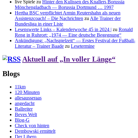
live Spiele
zu
Hinter den Kulissen des Knallers Borussia
Mönchengladbach — Borussia Dortmund … 1997
Hertha BSC verpflichtet Armin Reutershahn als neuen
Assistenzcoach! – Die Nachrichten
zu
Alle Trainer der
Bundesliga in einer Liste
Lesenswerte Links – Kalenderwoche 45 in 2024 |
zu
Ronald
Reng in Ruhrort: „1974 — Eine deutsche Begegnung“
Ankündigung: „Nachspielzeit“ — Erstes Festival der Fußball-
Literatur – Trainer Baade
zu
Lesetermine
Aktuell auf „In voller Länge“
Blogs
11km
120 Minuten
allesausseraas
angedacht
Ballreiter
Beves Welt
Blog-G
Check von hinten
Dembowski ermittelt
Der Libero