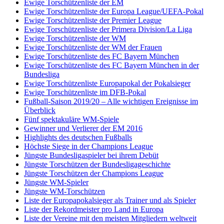
Ewige Torschützenliste der EM
Ewige Torschützenliste der Europa League/UEFA-Pokal
Ewige Torschützenliste der Premier League
Ewige Torschützenliste der Primera Division/La Liga
Ewige Torschützenliste der WM
Ewige Torschützenliste der WM der Frauen
Ewige Torschützenliste des FC Bayern München
Ewige Torschützenliste des FC Bayern München in der
Bundesliga
Ewige Torschützenliste Europapokal der Pokalsieger
Ewige Torschützenliste im DFB-Pokal
Fußball-Saison 2019/20 – Alle wichtigen Ereignisse im
Überblick
Fünf spektakuläre WM-Spiele
Gewinner und Verlierer der EM 2016
Highlights des deutschen Fußballs
Höchste Siege in der Champions League
Jüngste Bundesligaspieler bei ihrem Debüt
Jüngste Torschützen der Bundesligageschichte
Jüngste Torschützen der Champions League
Jüngste WM-Spieler
Jüngste WM-Torschützen
Liste der Europapokalsieger als Trainer und als Spieler
Liste der Rekordmeister pro Land in Europa
Liste der Vereine mit den meisten Mitgliedern weltweit