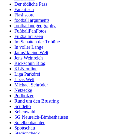
Der tödliche Pass
Fanartisch
Flashscore
football arguments
footballandgeography
FußballFanFotos
Fußballmuseen
Im Schatten der Tribüne
In voller Länge
Janus' kleine Welt
Jens Weinreich
Kickschuh-Blog
KLN online
Liga Parkdrei
Lizas Welt
Michael Schröder
Netzecke
Podbolzer
Rund um den Brustring
Scudetto
Seitenwahl
SG Neureich-Bimbeshausen
Spielbeobachter
Spottschau
Stadioncheck