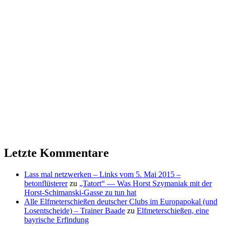
Letzte Kommentare
Lass mal netzwerken – Links vom 5. Mai 2015 –
betonflüsterer
zu
„Tatort“ — Was Horst Szymaniak mit der
Horst-Schimanski-Gasse zu tun hat
Alle Elfmeterschießen deutscher Clubs im Europapokal (und
Losentscheide) – Trainer Baade
zu
Elfmeterschießen, eine
bayrische Erfindung