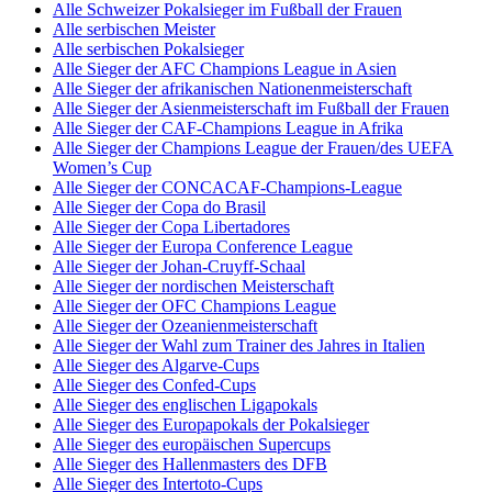
Alle Schweizer Pokalsieger im Fußball der Frauen
Alle serbischen Meister
Alle serbischen Pokalsieger
Alle Sieger der AFC Champions League in Asien
Alle Sieger der afrikanischen Nationenmeisterschaft
Alle Sieger der Asienmeisterschaft im Fußball der Frauen
Alle Sieger der CAF-Champions League in Afrika
Alle Sieger der Champions League der Frauen/des UEFA
Women’s Cup
Alle Sieger der CONCACAF-Champions-League
Alle Sieger der Copa do Brasil
Alle Sieger der Copa Libertadores
Alle Sieger der Europa Conference League
Alle Sieger der Johan-Cruyff-Schaal
Alle Sieger der nordischen Meisterschaft
Alle Sieger der OFC Champions League
Alle Sieger der Ozeanienmeisterschaft
Alle Sieger der Wahl zum Trainer des Jahres in Italien
Alle Sieger des Algarve-Cups
Alle Sieger des Confed-Cups
Alle Sieger des englischen Ligapokals
Alle Sieger des Europapokals der Pokalsieger
Alle Sieger des europäischen Supercups
Alle Sieger des Hallenmasters des DFB
Alle Sieger des Intertoto-Cups