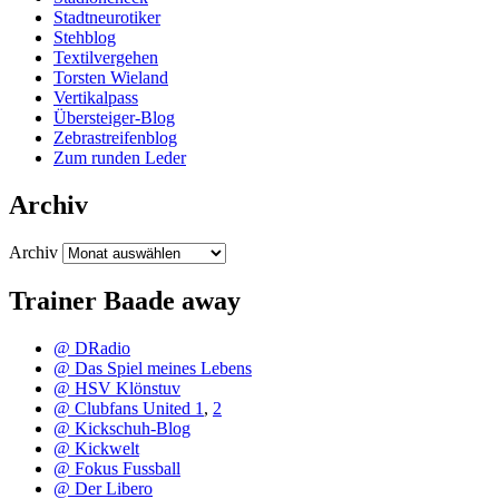
Stadtneurotiker
Stehblog
Textilvergehen
Torsten Wieland
Vertikalpass
Übersteiger-Blog
Zebrastreifenblog
Zum runden Leder
Archiv
Archiv
Trainer Baade away
@ DRadio
@ Das Spiel meines Lebens
@ HSV Klönstuv
@ Clubfans United 1
,
2
@ Kickschuh-Blog
@ Kickwelt
@ Fokus Fussball
@ Der Libero