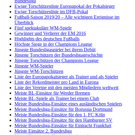
Bundesliga
Ewige Torschützenliste Europapokal der Pokalsieger
Ewige Torschützenliste im DFB-Pokal
Fußball-Saison 2019/20 – Alle wichtigen Ereignisse im
Überblick
Fünf spektakuläre WM-Spiele
Gewinner und Verlierer der EM 2016
Highlights des deutschen Fußballs
Höchste Siege in der Champions League
Jüngste Bundesligaspieler bei ihrem Debüt
Jüngste Torschützen der Bundesligageschichte
Jüngste Torschützen der Champions League
Jüngste WM-Spieler
Jüngste WM-Torschützen
Liste der Europapokalsieger als Trainer und als Spieler
Liste der Rekordmeister pro Land in Europa
Liste der Vereine mit den meisten Mitgliedern weltweit
Meiste BL-Einsätze für Werder Bremen
Meiste BL-Spiele als Trainer bei einem Club
Meiste Bundesliga-Einsätze eines ausländischen Spielers
Meiste Bundesliga-Einsätze für Borussia Dortmund
Meiste Bundesliga-Einsätze für den 1. FC Köln
Meiste Bundesliga-Einsätze für den Hamburger SV
Meiste Bundesliga-Einsätze für Eintracht Frankfurt
Meiste Einsätze 2. Bundesliga