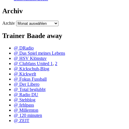
Archiv
Archiv
Trainer Baade away
@ DRadio
@ Das Spiel meines Lebens
@ HSV Klönstuv
@ Clubfans United 1
,
2
@ Kickschuh-Blog
@ Kickwelt
@ Fokus Fussball
@ Der Libero
@ Total beglubbt
@ Radio DU
@ Stehblog
@ fehlpass
@ Millernton
@ 120 minuten
@ ZEIT