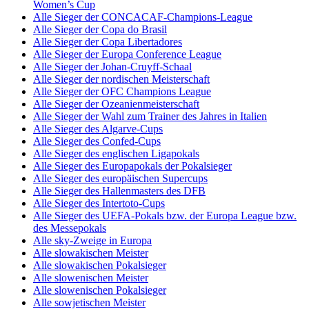
Women’s Cup
Alle Sieger der CONCACAF-Champions-League
Alle Sieger der Copa do Brasil
Alle Sieger der Copa Libertadores
Alle Sieger der Europa Conference League
Alle Sieger der Johan-Cruyff-Schaal
Alle Sieger der nordischen Meisterschaft
Alle Sieger der OFC Champions League
Alle Sieger der Ozeanienmeisterschaft
Alle Sieger der Wahl zum Trainer des Jahres in Italien
Alle Sieger des Algarve-Cups
Alle Sieger des Confed-Cups
Alle Sieger des englischen Ligapokals
Alle Sieger des Europapokals der Pokalsieger
Alle Sieger des europäischen Supercups
Alle Sieger des Hallenmasters des DFB
Alle Sieger des Intertoto-Cups
Alle Sieger des UEFA-Pokals bzw. der Europa League bzw.
des Messepokals
Alle sky-Zweige in Europa
Alle slowakischen Meister
Alle slowakischen Pokalsieger
Alle slowenischen Meister
Alle slowenischen Pokalsieger
Alle sowjetischen Meister