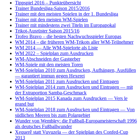
Tippspiel 2016 – Punkteübersicht
Trainer Bundesliga-Saison 2015/2016
Trainer mit den meisten Spielen in der 1. Bundesliga
Trainer mit den meisten WM-Spielen
Trainer mit mindestens zwei Titeln im Europapokal
Trikot-Ausrüster Saison 2015/16
Trofeo Bravo – die besten Nachwuchsspieler Europas
WM 2014 – die früheren WM-Trikots aller WM-Teilnehmer
WM 2014 — Alle WM-Spielorte als Liste
WM 2022 – Spielplan zum Ausdrucken
WM-Abschneiden der Gastgeber
WM-Spiele mit den meisten Toren
WM-Spielplan 2010 zum Ausdrucken, Aufhängen, Ausfüllen
— garantiert immun gegen Hexerei
WM-Spielplan 2011 zum Ausdrucken und Eintragen
WM-Spielplan 2014 zum Ausdrucken und Eintragen — mit
der Extraportion Samba-Geschmack
WM-Spielplan 2015 Kanada zum Ausdrucken — Vers le
grand but
WM-Spielplan 2018 zum Ausdrucken und Eintragen — Von
südlichen Meeren bis zum Polargebiet
Wunder von Wembley: die Fußball-Europameisterschaft 1996
als deutsches Fußballwunder
Xequerê statt Vuvuzela — der Spielplan des Confed-Cup
2013