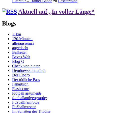
Literatur – Trainer Baade
zu
Lesetermine
Aktuell auf „In voller Länge“
Blogs
11km
120 Minuten
allesausseraas
angedacht
Ballreiter
Beves Welt
Blog-G
Check von hinten
Dembowski ermittelt
Der Libero
Der tödliche Pass
Fanartisch
Flashscore
football arguments
footballandgeography
FußballFanFotos
Fußballmuseen
Im Schatten der Tribüne