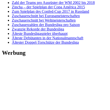
Zahl der Teams pro Ausrüster der WM 2002 bis 2018
Zincha – der Spielplan der Copa América 2015
Zum Spielplan des Confed-Cup 2017 in Russland
Zuschauerschnitt bei Europameisterschaften
Zuschauerschnitt bei Weltmeisterschaften
Zuschauerzahlen der Bundesliga pro Saison
Zwanzig Rekorde der Bundesliga
Älteste Bundesligaspieler überhaupt
Älteste Debütanten in der Nationalmannschaft
Ältester Doppel-Torschütze der Bundesliga
Werbung