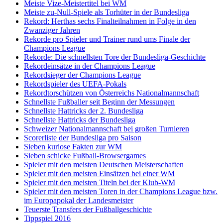
Meiste Vize-Meistertitel bei WM
Meiste zu-Null-Spiele als Torhüter in der Bundesliga
Rekord: Herthas sechs Finalteilnahmen in Folge in den
Zwanziger Jahren
Rekorde pro Spieler und Trainer rund ums Finale der
Champions League
Rekorde: Die schnellsten Tore der Bundesliga-Geschichte
Rekordeinsätze in der Champions League
Rekordsieger der Champions League
Rekordspieler des UEFA-Pokals
Rekordtorschützen von Österreichs Nationalmannschaft
Schnellste Fußballer seit Beginn der Messungen
Schnellste Hattricks der 2. Bundesliga
Schnellste Hattricks der Bundesliga
Schweizer Nationalmannschaft bei großen Turnieren
Scorerliste der Bundesliga pro Saison
Sieben kuriose Fakten zur WM
Sieben schicke Fußball-Browsergames
Spieler mit den meisten Deutschen Meisterschaften
Spieler mit den meisten Einsätzen bei einer WM
Spieler mit den meisten Titeln bei der Klub-WM
Spieler mit den meisten Toren in der Champions League bzw.
im Europapokal der Landesmeister
Teuerste Transfers der Fußballgeschichte
Tippspiel 2016