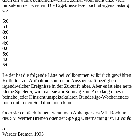
hinzukommen werden. Die Ergebnisse lesen sich übrigens bislang
so:
5:0
5:0
8:0
3:0
4:0
0:0
5:0
4:0
5:0
Leider hat die folgende Liste bei vollkommen wilkürlich gewählten
Kritierien zur Aufnahme kaum eine Aussagekraft bezüglich
irgendwelcher Ereignisse in der Zukunft, aber. Aber es ist eine nette
kleine Spielerei, wie man sie am Sonntag zum Ausklang eines in
beinahe jeder Hinsicht unspektakulären Bundesliga-Wochenendes
noch mit in den Schlaf nehmen kann.
Oder sich einfach freuen, wenn man Anhänger des VfL Bochum,
des SV Werder Bremen oder der SpVgg Unterhaching ist. Et voilà:
5
Werder Bremen 1993