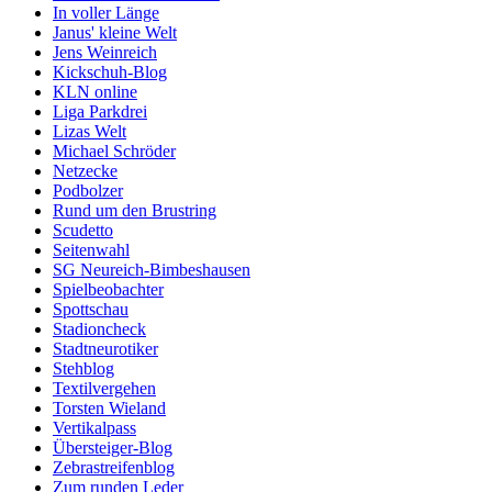
In voller Länge
Janus' kleine Welt
Jens Weinreich
Kickschuh-Blog
KLN online
Liga Parkdrei
Lizas Welt
Michael Schröder
Netzecke
Podbolzer
Rund um den Brustring
Scudetto
Seitenwahl
SG Neureich-Bimbeshausen
Spielbeobachter
Spottschau
Stadioncheck
Stadtneurotiker
Stehblog
Textilvergehen
Torsten Wieland
Vertikalpass
Übersteiger-Blog
Zebrastreifenblog
Zum runden Leder