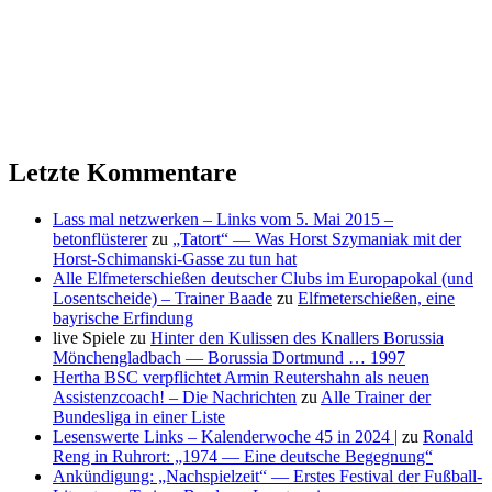
Letzte Kommentare
Lass mal netzwerken – Links vom 5. Mai 2015 –
betonflüsterer
zu
„Tatort“ — Was Horst Szymaniak mit der
Horst-Schimanski-Gasse zu tun hat
Alle Elfmeterschießen deutscher Clubs im Europapokal (und
Losentscheide) – Trainer Baade
zu
Elfmeterschießen, eine
bayrische Erfindung
live Spiele
zu
Hinter den Kulissen des Knallers Borussia
Mönchengladbach — Borussia Dortmund … 1997
Hertha BSC verpflichtet Armin Reutershahn als neuen
Assistenzcoach! – Die Nachrichten
zu
Alle Trainer der
Bundesliga in einer Liste
Lesenswerte Links – Kalenderwoche 45 in 2024 |
zu
Ronald
Reng in Ruhrort: „1974 — Eine deutsche Begegnung“
Ankündigung: „Nachspielzeit“ — Erstes Festival der Fußball-