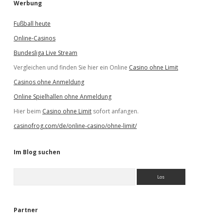
Werbung
Fußball heute
Online-Casinos
Bundesliga Live Stream
Vergleichen und finden Sie hier ein Online
Casino ohne Limit
Casinos ohne Anmeldung
Online Spielhallen ohne Anmeldung
Hier beim
Casino ohne Limit
sofort anfangen.
casinofrog.com/de/online-casino/ohne-limit/
Im Blog suchen
S
u
c
h
e
Partner
n