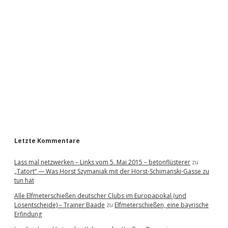
i
d
e
b
a
r
Letzte Kommentare
Lass mal netzwerken – Links vom 5. Mai 2015 – betonflüsterer
zu
„Tatort“ — Was Horst Szymaniak mit der Horst-Schimanski-Gasse zu
tun hat
Alle Elfmeterschießen deutscher Clubs im Europapokal (und
Losentscheide) – Trainer Baade
zu
Elfmeterschießen, eine bayrische
Erfindung