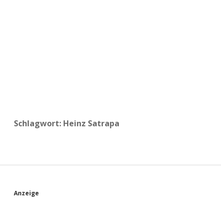
a
d
e
Schlagwort:
Heinz Satrapa
S
Anzeige