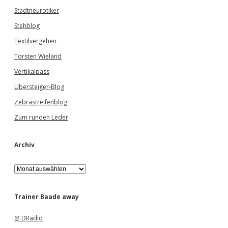
Stadtneurotiker
Stehblog
Textilvergehen
Torsten Wieland
Vertikalpass
Übersteiger-Blog
Zebrastreifenblog
Zum runden Leder
Archiv
A
r
c
h
Trainer Baade away
i
v
@ DRadio