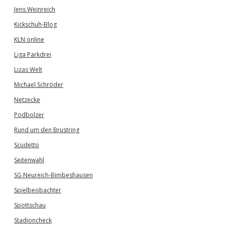
Jens Weinreich
Kickschuh-Blog
KLN online
Liga Parkdrei
Lizas Welt
Michael Schröder
Netzecke
Podbolzer
Rund um den Brustring
Scudetto
Seitenwahl
SG Neureich-Bimbeshausen
Spielbeobachter
Spottschau
Stadioncheck