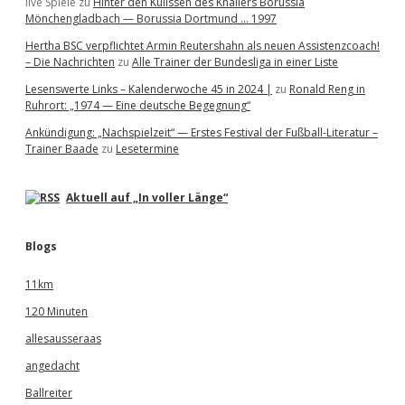
live Spiele
zu
Hinter den Kulissen des Knallers Borussia
Mönchengladbach — Borussia Dortmund … 1997
Hertha BSC verpflichtet Armin Reutershahn als neuen Assistenzcoach!
– Die Nachrichten
zu
Alle Trainer der Bundesliga in einer Liste
Lesenswerte Links – Kalenderwoche 45 in 2024 |
zu
Ronald Reng in
Ruhrort: „1974 — Eine deutsche Begegnung“
Ankündigung: „Nachspielzeit“ — Erstes Festival der Fußball-Literatur –
Trainer Baade
zu
Lesetermine
Aktuell auf „In voller Länge“
Blogs
11km
120 Minuten
allesausseraas
angedacht
Ballreiter