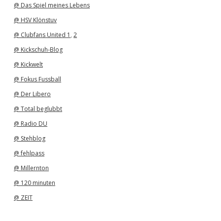
@ Das Spiel meines Lebens
@ HSV Klönstuv
@ Clubfans United 1
,
2
@ Kickschuh-Blog
@ Kickwelt
@ Fokus Fussball
@ Der Libero
@ Total beglubbt
@ Radio DU
@ Stehblog
@ fehlpass
@ Millernton
@ 120 minuten
@ ZEIT