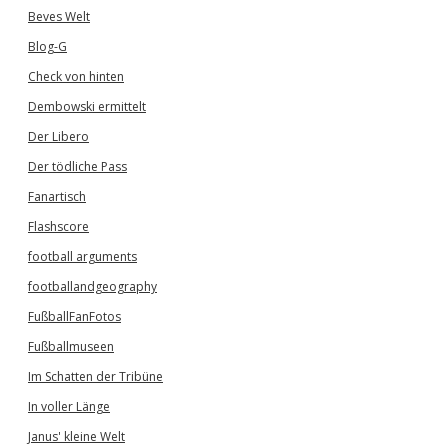
Beves Welt
Blog-G
Check von hinten
Dembowski ermittelt
Der Libero
Der tödliche Pass
Fanartisch
Flashscore
football arguments
footballandgeography
FußballFanFotos
Fußballmuseen
Im Schatten der Tribüne
In voller Länge
Janus' kleine Welt