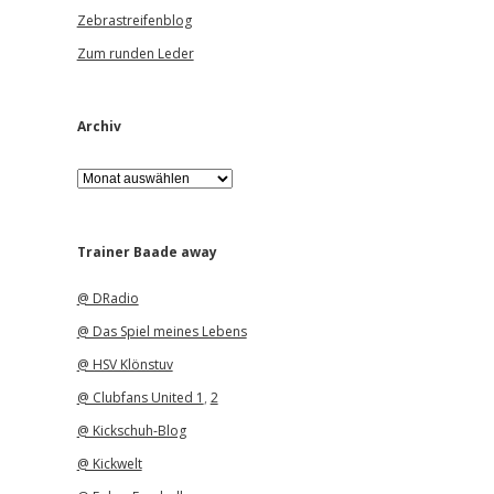
Zebrastreifenblog
Zum runden Leder
Archiv
A
r
c
h
i
Trainer Baade away
v
@ DRadio
@ Das Spiel meines Lebens
@ HSV Klönstuv
@ Clubfans United 1
,
2
@ Kickschuh-Blog
@ Kickwelt