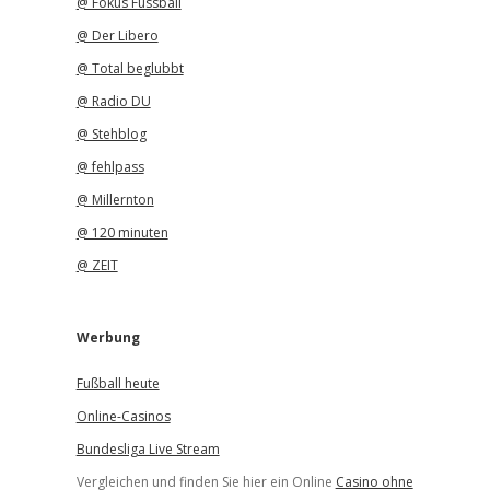
@ Fokus Fussball
@ Der Libero
@ Total beglubbt
@ Radio DU
@ Stehblog
@ fehlpass
@ Millernton
@ 120 minuten
@ ZEIT
Werbung
Fußball heute
Online-Casinos
Bundesliga Live Stream
Vergleichen und finden Sie hier ein Online
Casino ohne