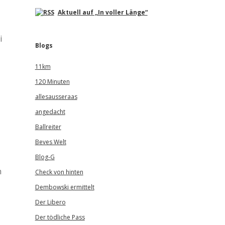
Aktuell auf „In voller Länge“
i
Blogs
11km
120 Minuten
allesausseraas
angedacht
Ballreiter
Beves Welt
Blog-G
n
Check von hinten
Dembowski ermittelt
Der Libero
Der tödliche Pass