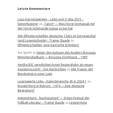
Letzte Kommentare
Lass mal netzwerken – Links vom 5. Mai 2015 –
betonflüsterer
zu
„Tatort“ — Was Horst Szymaniak mit
der Horst-Schimanski-Gasse zu tun hat
Alle Elfmeterschießen deutscher Clubs im Europapokal
(und Losentscheide) – Trainer Baade
zu
Elfmeterschießen, eine bayrische Erfindung
live Spiele
zu
Hinter den Kulissen des Knallers Borussia
Mönchengladbach — Borussia Dortmund … 1997
Hertha BSC verpflichtet Armin Reutershahn als neuen
Assistenzcoach! – Die Nachrichten
zu
Alle Trainer der
Bundesliga in einer Liste
Lesenswerte Links – Kalenderwoche 45 in 2024 |
zu
Ronald Reng in Ruhrort: „1974 — Eine deutsche
Begegnung“
Ankündigung: „Nachspielzeit“ — Erstes Festival der
Fußball-Literatur – Trainer Baade
zu
Lesetermine