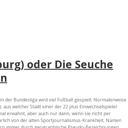
e
r
B
a
burg) oder Die Seuche
a
hn
d
e
 in der Bundesliga wird viel Fußball gespielt. Normalerweise
, aus welcher Stadt einer der 22 plus Einwechselspieler
mal erwähnt, aber auch nur dann, wenn sie nicht per
rlich von der alten Sportjournalismus-Krankheit, Namen
dern immer durch geographische Pseudo-Bezeichnungen