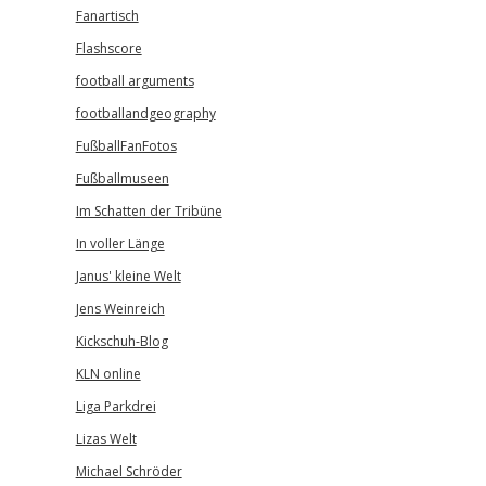
Fanartisch
Flashscore
football arguments
footballandgeography
FußballFanFotos
Fußballmuseen
Im Schatten der Tribüne
In voller Länge
Janus' kleine Welt
Jens Weinreich
Kickschuh-Blog
KLN online
Liga Parkdrei
Lizas Welt
Michael Schröder