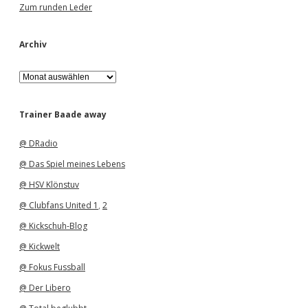
Zum runden Leder
Archiv
A
r
c
h
Trainer Baade away
i
v
@ DRadio
@ Das Spiel meines Lebens
@ HSV Klönstuv
@ Clubfans United 1
,
2
@ Kickschuh-Blog
@ Kickwelt
@ Fokus Fussball
@ Der Libero