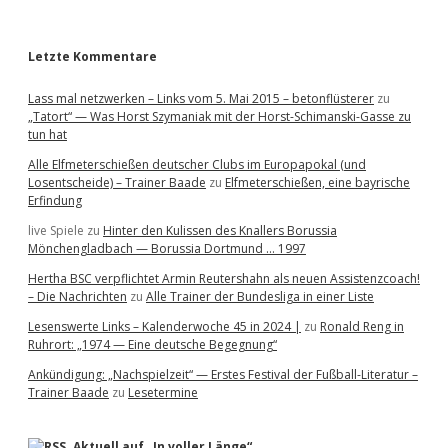
r
a
L
e
Letzte Kommentare
a
g
Lass mal netzwerken – Links vom 5. Mai 2015 – betonflüsterer
zu
u
„Tatort“ — Was Horst Szymaniak mit der Horst-Schimanski-Gasse zu
e
tun hat
/
M
Alle Elfmeterschießen deutscher Clubs im Europapokal (und
e
Losentscheide) – Trainer Baade
zu
Elfmeterschießen, eine bayrische
s
Erfindung
s
e
live Spiele
zu
Hinter den Kulissen des Knallers Borussia
-
Mönchengladbach — Borussia Dortmund … 1997
P
Hertha BSC verpflichtet Armin Reutershahn als neuen Assistenzcoach!
o
– Die Nachrichten
zu
Alle Trainer der Bundesliga in einer Liste
k
a
Lesenswerte Links – Kalenderwoche 45 in 2024 |
zu
Ronald Reng in
l
Ruhrort: „1974 — Eine deutsche Begegnung“
m
i
Ankündigung: „Nachspielzeit“ — Erstes Festival der Fußball-Literatur –
t
Trainer Baade
zu
Lesetermine
m
e
h
Aktuell auf „In voller Länge“