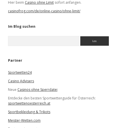
Hier beim
Casino ohne Limit
sofort anfangen.
casinofrog.com/de/online-casino/ohne-limit/
Im Blog suchen
S
u
c
h
e
Partner
n
Sportwetten24
Casino Advisers
Neue
Casinos ohne Sperrdatei
Entdecke den besten Sportwettenguide für Österreich:
sportwettenoesterreich.at
Sportbekleidung & Trikots
Meister-Wetten.com