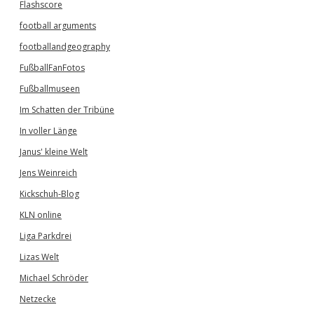
Flashscore
s
e
football arguments
l
footballandgeography
b
e
FußballFanFotos
n
L
Fußballmuseen
a
Im Schatten der Tribüne
n
d
In voller Länge
Janus' kleine Welt
Jens Weinreich
Kickschuh-Blog
KLN online
Liga Parkdrei
Lizas Welt
Michael Schröder
Netzecke