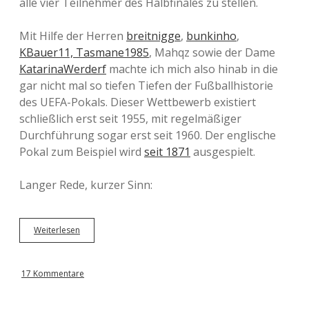
alle vier Teilnehmer des Halbfinales zu stellen.
Mit Hilfe der Herren
breitnigge
,
bunkinho
,
KBauer11,
Tasmane1985
, Mahqz sowie der Dame
KatarinaWerderf
machte ich mich also hinab in die
gar nicht mal so tiefen Tiefen der Fußballhistorie
des UEFA-Pokals. Dieser Wettbewerb existiert
schließlich erst seit 1955, mit regelmäßiger
Durchführung sogar erst seit 1960. Der englische
Pokal zum Beispiel wird
seit 1871
ausgespielt.
Langer Rede, kurzer Sinn:
Weiterlesen
A
l
l
e
17 Kommentare
H
a
l