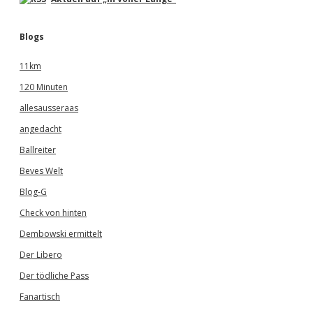
r
a
l
Blogs
s
e
11km
i
n
120 Minuten
e
allesausseraas
m
T
angedacht
e
i
Ballreiter
l
Beves Welt
n
e
Blog-G
h
m
Check von hinten
e
Dembowski ermittelt
r
a
Der Libero
u
s
Der tödliche Pass
d
Fanartisch
e
m