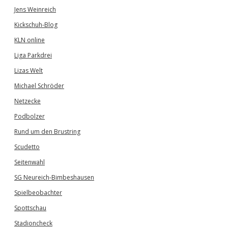
Jens Weinreich
Kickschuh-Blog
KLN online
Liga Parkdrei
Lizas Welt
Michael Schröder
Netzecke
Podbolzer
Rund um den Brustring
Scudetto
Seitenwahl
SG Neureich-Bimbeshausen
Spielbeobachter
Spottschau
Stadioncheck