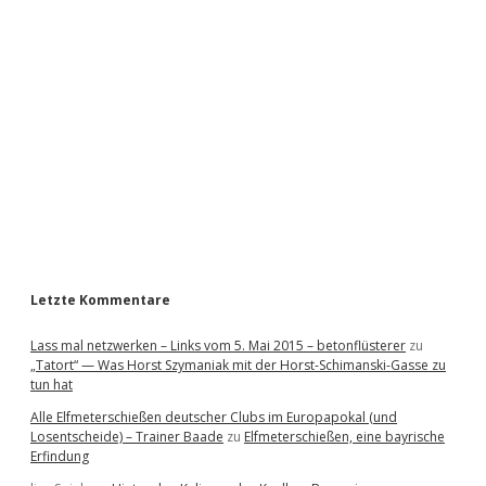
i
d
e
b
a
r
Letzte Kommentare
Lass mal netzwerken – Links vom 5. Mai 2015 – betonflüsterer
zu
„Tatort“ — Was Horst Szymaniak mit der Horst-Schimanski-Gasse zu
tun hat
Alle Elfmeterschießen deutscher Clubs im Europapokal (und
Losentscheide) – Trainer Baade
zu
Elfmeterschießen, eine bayrische
Erfindung