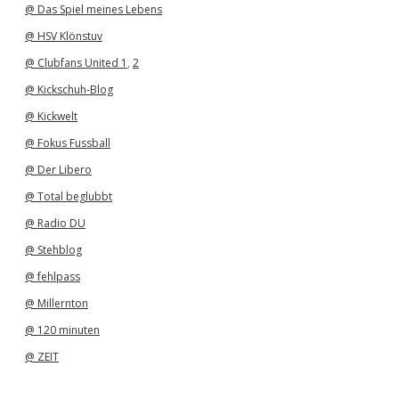
@ Das Spiel meines Lebens
@ HSV Klönstuv
@ Clubfans United 1
,
2
@ Kickschuh-Blog
@ Kickwelt
@ Fokus Fussball
@ Der Libero
@ Total beglubbt
@ Radio DU
@ Stehblog
@ fehlpass
@ Millernton
@ 120 minuten
@ ZEIT