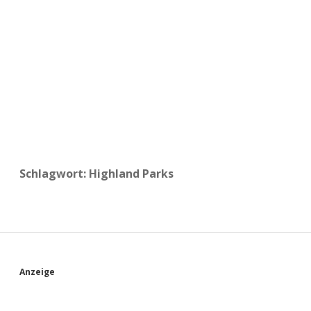
a
d
e
Schlagwort:
Highland Parks
S
Anzeige