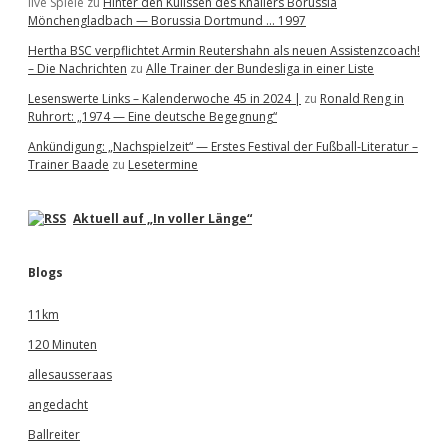
live Spiele
zu
Hinter den Kulissen des Knallers Borussia
Mönchengladbach — Borussia Dortmund … 1997
Hertha BSC verpflichtet Armin Reutershahn als neuen Assistenzcoach!
– Die Nachrichten
zu
Alle Trainer der Bundesliga in einer Liste
Lesenswerte Links – Kalenderwoche 45 in 2024 |
zu
Ronald Reng in
Ruhrort: „1974 — Eine deutsche Begegnung“
Ankündigung: „Nachspielzeit“ — Erstes Festival der Fußball-Literatur –
Trainer Baade
zu
Lesetermine
Aktuell auf „In voller Länge“
Blogs
11km
120 Minuten
allesausseraas
angedacht
Ballreiter