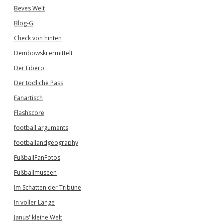
Beves Welt
Blog-G
Check von hinten
Dembowski ermittelt
Der Libero
Der tödliche Pass
Fanartisch
Flashscore
football arguments
footballandgeography
FußballFanFotos
Fußballmuseen
Im Schatten der Tribüne
In voller Länge
Janus' kleine Welt