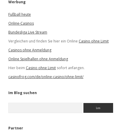
Werbung
Fußball heute
Online-Casinos
Bundesliga Live Stream
Vergleichen und finden Sie hier ein Online
Casino ohne Limit
Casinos ohne Anmeldung
Online Spielhallen ohne Anmeldung
Hier beim
Casino ohne Limit
sofort anfangen.
casinofrog.com/de/online-casino/ohne-limit/
Im Blog suchen
S
u
c
h
e
Partner
n