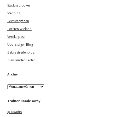
Stadtneurotiker
Stehblog
Textilvergehen
Torsten Wieland
Vertikalpass
Übersteiger-Blog
Zebrastreifenblog
Zum runden Leder
Archiv
A
r
c
h
Trainer Baade away
i
v
@ DRadio