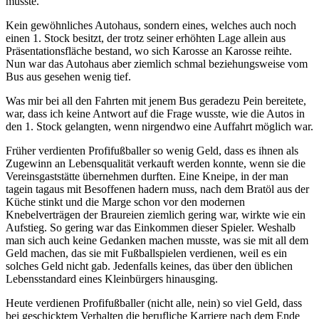
musste.
Kein gewöhnliches Autohaus, sondern eines, welches auch noch
einen 1. Stock besitzt, der trotz seiner erhöhten Lage allein aus
Präsentationsfläche bestand, wo sich Karosse an Karosse reihte.
Nun war das Autohaus aber ziemlich schmal beziehungsweise vom
Bus aus gesehen wenig tief.
Was mir bei all den Fahrten mit jenem Bus geradezu Pein bereitete,
war, dass ich keine Antwort auf die Frage wusste, wie die Autos in
den 1. Stock gelangten, wenn nirgendwo eine Auffahrt möglich war.
Früher verdienten Profifußballer so wenig Geld, dass es ihnen als
Zugewinn an Lebensqualität verkauft werden konnte, wenn sie die
Vereinsgaststätte übernehmen durften. Eine Kneipe, in der man
tagein tagaus mit Besoffenen hadern muss, nach dem Bratöl aus der
Küche stinkt und die Marge schon vor den modernen
Knebelverträgen der Braureien ziemlich gering war, wirkte wie ein
Aufstieg. So gering war das Einkommen dieser Spieler. Weshalb
man sich auch keine Gedanken machen musste, was sie mit all dem
Geld machen, das sie mit Fußballspielen verdienen, weil es ein
solches Geld nicht gab. Jedenfalls keines, das über den üblichen
Lebensstandard eines Kleinbürgers hinausging.
Heute verdienen Profifußballer (nicht alle, nein) so viel Geld, dass
bei geschicktem Verhalten die berufliche Karriere nach dem Ende