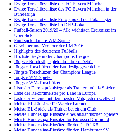
Ewige Torschützenliste des FC Bayern München
Ewige Torschützenliste des FC Bayern München in der
Bundesliga
Ewige Torschützenliste Europapokal der Pokalsieger
Ewige Torschützenliste im DFB-Pokal
Fußball-Saison 2019/20 – Alle wichtigen Ereignisse im
Überblick
Fünf spektakuläre WM-Spiele
Gewinner und Verlierer der EM 2016
Highlights des deutschen Fußballs
Höchste Siege in der Champions League
Jüngste Bundesligaspieler bei ihrem Debüt
Jüngste Torschützen der Bundesligageschichte
Jüngste Torschützen der Champions League
Jüngste WM-Spieler
Jüngste WM-Torschützen
Liste der Europapokalsieger als Trainer und als Spieler
Liste der Rekordmeister pro Land in Europa
Liste der Vereine mit den meisten Mitgliedern weltweit
Meiste BL-Einsätze für Werder Bremen
Meiste BL-Spiele als Trainer bei einem Club
Meiste Bundesliga-Einsätze eines ausländischen Spielers
Meiste Bundesliga-Einsätze für Borussia Dortmund
Meiste Bundesliga-Einsätze für den 1. FC Köln
Meiste Bundesliga-Einsätze für den Hamburger SV