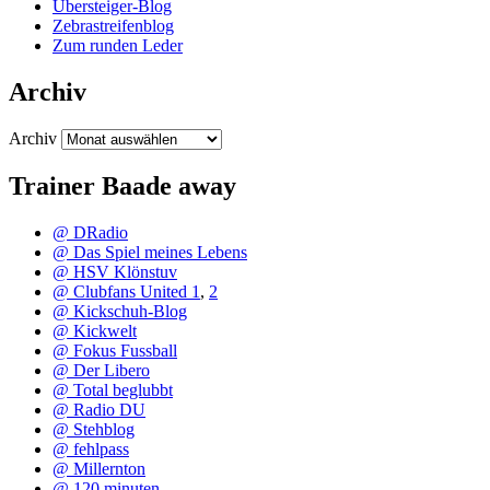
Übersteiger-Blog
Zebrastreifenblog
Zum runden Leder
Archiv
Archiv
Trainer Baade away
@ DRadio
@ Das Spiel meines Lebens
@ HSV Klönstuv
@ Clubfans United 1
,
2
@ Kickschuh-Blog
@ Kickwelt
@ Fokus Fussball
@ Der Libero
@ Total beglubbt
@ Radio DU
@ Stehblog
@ fehlpass
@ Millernton
@ 120 minuten