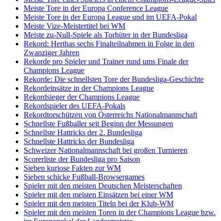
Meiste Tore in der Europa Conference League
Meiste Tore in der Europa League und im UEFA-Pokal
Meiste Vize-Meistertitel bei WM
Meiste zu-Null-Spiele als Torhüter in der Bundesliga
Rekord: Herthas sechs Finalteilnahmen in Folge in den
Zwanziger Jahren
Rekorde pro Spieler und Trainer rund ums Finale der
Champions League
Rekorde: Die schnellsten Tore der Bundesliga-Geschichte
Rekordeinsätze in der Champions League
Rekordsieger der Champions League
Rekordspieler des UEFA-Pokals
Rekordtorschützen von Österreichs Nationalmannschaft
Schnellste Fußballer seit Beginn der Messungen
Schnellste Hattricks der 2. Bundesliga
Schnellste Hattricks der Bundesliga
Schweizer Nationalmannschaft bei großen Turnieren
Scorerliste der Bundesliga pro Saison
Sieben kuriose Fakten zur WM
Sieben schicke Fußball-Browsergames
Spieler mit den meisten Deutschen Meisterschaften
Spieler mit den meisten Einsätzen bei einer WM
Spieler mit den meisten Titeln bei der Klub-WM
Spieler mit den meisten Toren in der Champions League bzw.