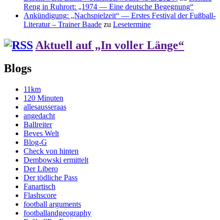
Reng in Ruhrort: „1974 — Eine deutsche Begegnung“
Ankündigung: „Nachspielzeit“ — Erstes Festival der Fußball-
Literatur – Trainer Baade
zu
Lesetermine
Aktuell auf „In voller Länge“
Blogs
11km
120 Minuten
allesausseraas
angedacht
Ballreiter
Beves Welt
Blog-G
Check von hinten
Dembowski ermittelt
Der Libero
Der tödliche Pass
Fanartisch
Flashscore
football arguments
footballandgeography