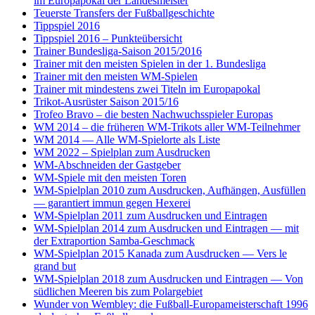
im Europapokal der Landesmeister
Teuerste Transfers der Fußballgeschichte
Tippspiel 2016
Tippspiel 2016 – Punkteübersicht
Trainer Bundesliga-Saison 2015/2016
Trainer mit den meisten Spielen in der 1. Bundesliga
Trainer mit den meisten WM-Spielen
Trainer mit mindestens zwei Titeln im Europapokal
Trikot-Ausrüster Saison 2015/16
Trofeo Bravo – die besten Nachwuchsspieler Europas
WM 2014 – die früheren WM-Trikots aller WM-Teilnehmer
WM 2014 — Alle WM-Spielorte als Liste
WM 2022 – Spielplan zum Ausdrucken
WM-Abschneiden der Gastgeber
WM-Spiele mit den meisten Toren
WM-Spielplan 2010 zum Ausdrucken, Aufhängen, Ausfüllen
— garantiert immun gegen Hexerei
WM-Spielplan 2011 zum Ausdrucken und Eintragen
WM-Spielplan 2014 zum Ausdrucken und Eintragen — mit
der Extraportion Samba-Geschmack
WM-Spielplan 2015 Kanada zum Ausdrucken — Vers le
grand but
WM-Spielplan 2018 zum Ausdrucken und Eintragen — Von
südlichen Meeren bis zum Polargebiet
Wunder von Wembley: die Fußball-Europameisterschaft 1996