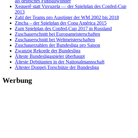
als deutsches Fußballwunder
Xequerê statt Vuvuzela — der Spielplan des Confed-Cup
2013
Zahl der Teams pro Ausrüster der WM 2002 bis 2018
Zincha – der Spielplan der Copa América 2015
Zum Spielplan des Confed-Cup 2017 in Russland
Zuschauerschnitt bei Europameisterschaften
Zuschauerschnitt bei Weltmeisterschaften
Zuschauerzahlen der Bundesliga pro Saison
Zwanzig Rekorde der Bundesliga
Älteste Bundesligaspieler überhaupt
Älteste Debütanten in der Nationalmannschaft
Ältester Doppel-Torschütze der Bundesliga
Werbung