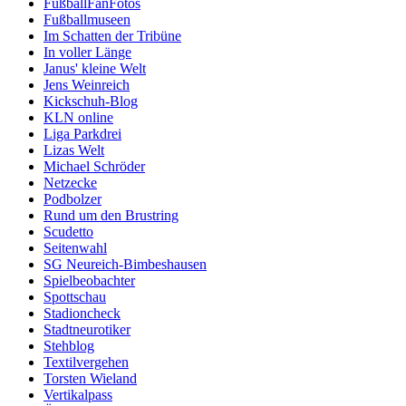
FußballFanFotos
Fußballmuseen
Im Schatten der Tribüne
In voller Länge
Janus' kleine Welt
Jens Weinreich
Kickschuh-Blog
KLN online
Liga Parkdrei
Lizas Welt
Michael Schröder
Netzecke
Podbolzer
Rund um den Brustring
Scudetto
Seitenwahl
SG Neureich-Bimbeshausen
Spielbeobachter
Spottschau
Stadioncheck
Stadtneurotiker
Stehblog
Textilvergehen
Torsten Wieland
Vertikalpass