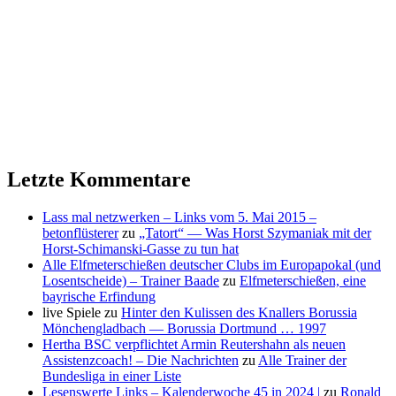
Letzte Kommentare
Lass mal netzwerken – Links vom 5. Mai 2015 –
betonflüsterer
zu
„Tatort“ — Was Horst Szymaniak mit der
Horst-Schimanski-Gasse zu tun hat
Alle Elfmeterschießen deutscher Clubs im Europapokal (und
Losentscheide) – Trainer Baade
zu
Elfmeterschießen, eine
bayrische Erfindung
live Spiele
zu
Hinter den Kulissen des Knallers Borussia
Mönchengladbach — Borussia Dortmund … 1997
Hertha BSC verpflichtet Armin Reutershahn als neuen
Assistenzcoach! – Die Nachrichten
zu
Alle Trainer der
Bundesliga in einer Liste
Lesenswerte Links – Kalenderwoche 45 in 2024 |
zu
Ronald