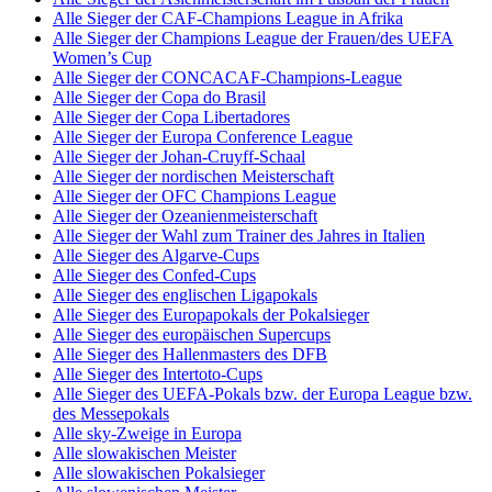
Alle Sieger der CAF-Champions League in Afrika
Alle Sieger der Champions League der Frauen/des UEFA
Women’s Cup
Alle Sieger der CONCACAF-Champions-League
Alle Sieger der Copa do Brasil
Alle Sieger der Copa Libertadores
Alle Sieger der Europa Conference League
Alle Sieger der Johan-Cruyff-Schaal
Alle Sieger der nordischen Meisterschaft
Alle Sieger der OFC Champions League
Alle Sieger der Ozeanienmeisterschaft
Alle Sieger der Wahl zum Trainer des Jahres in Italien
Alle Sieger des Algarve-Cups
Alle Sieger des Confed-Cups
Alle Sieger des englischen Ligapokals
Alle Sieger des Europapokals der Pokalsieger
Alle Sieger des europäischen Supercups
Alle Sieger des Hallenmasters des DFB
Alle Sieger des Intertoto-Cups
Alle Sieger des UEFA-Pokals bzw. der Europa League bzw.
des Messepokals
Alle sky-Zweige in Europa
Alle slowakischen Meister
Alle slowakischen Pokalsieger