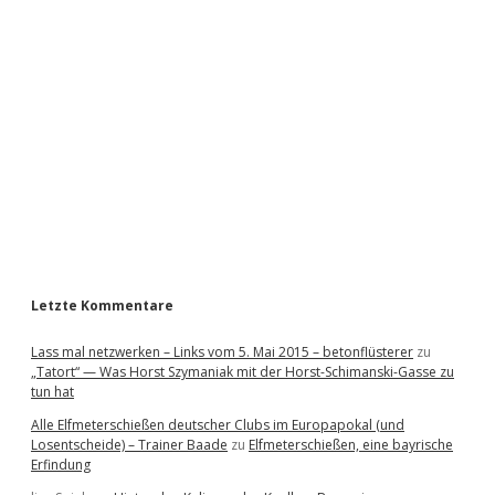
i
d
e
b
a
r
Letzte Kommentare
Lass mal netzwerken – Links vom 5. Mai 2015 – betonflüsterer
zu
„Tatort“ — Was Horst Szymaniak mit der Horst-Schimanski-Gasse zu
tun hat
Alle Elfmeterschießen deutscher Clubs im Europapokal (und
Losentscheide) – Trainer Baade
zu
Elfmeterschießen, eine bayrische
Erfindung