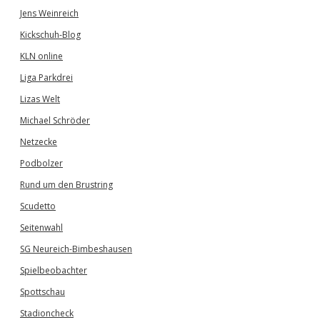
Jens Weinreich
Kickschuh-Blog
KLN online
Liga Parkdrei
Lizas Welt
Michael Schröder
Netzecke
Podbolzer
Rund um den Brustring
Scudetto
Seitenwahl
SG Neureich-Bimbeshausen
Spielbeobachter
Spottschau
Stadioncheck