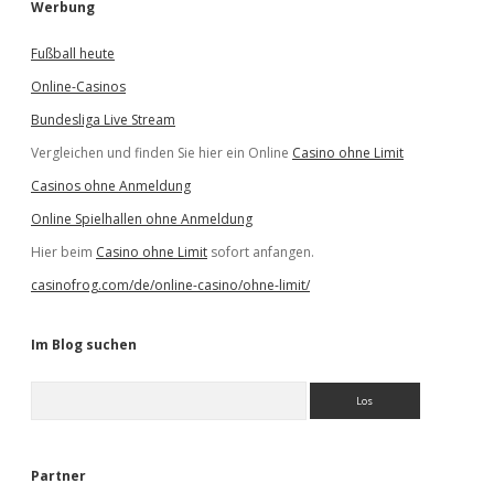
Werbung
Fußball heute
Online-Casinos
Bundesliga Live Stream
Vergleichen und finden Sie hier ein Online
Casino ohne Limit
Casinos ohne Anmeldung
Online Spielhallen ohne Anmeldung
Hier beim
Casino ohne Limit
sofort anfangen.
casinofrog.com/de/online-casino/ohne-limit/
Im Blog suchen
S
u
c
h
e
Partner
n