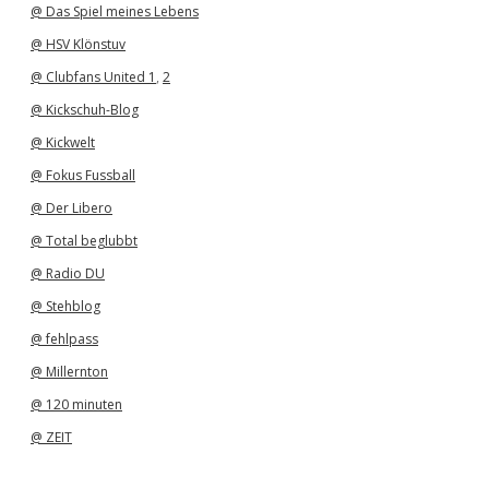
@ Das Spiel meines Lebens
@ HSV Klönstuv
@ Clubfans United 1
,
2
@ Kickschuh-Blog
@ Kickwelt
@ Fokus Fussball
@ Der Libero
@ Total beglubbt
@ Radio DU
@ Stehblog
@ fehlpass
@ Millernton
@ 120 minuten
@ ZEIT