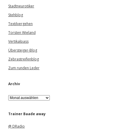
Stadtneurotiker
Stehblog
Textilvergehen
Torsten Wieland
Vertikalpass
Übersteiger-Blog
Zebrastreifenblog
Zum runden Leder
Archiv
A
r
c
h
Trainer Baade away
i
v
@ DRadio