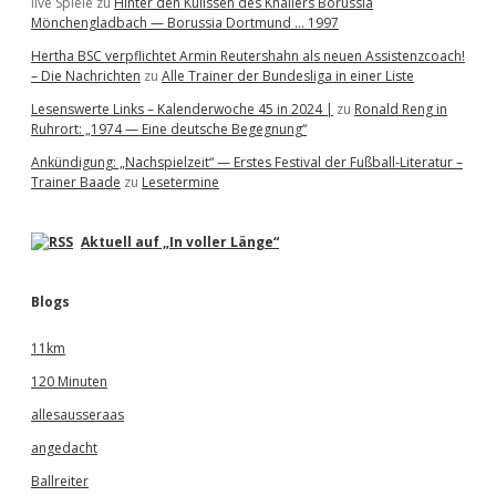
live Spiele
zu
Hinter den Kulissen des Knallers Borussia
Mönchengladbach — Borussia Dortmund … 1997
Hertha BSC verpflichtet Armin Reutershahn als neuen Assistenzcoach!
– Die Nachrichten
zu
Alle Trainer der Bundesliga in einer Liste
Lesenswerte Links – Kalenderwoche 45 in 2024 |
zu
Ronald Reng in
Ruhrort: „1974 — Eine deutsche Begegnung“
Ankündigung: „Nachspielzeit“ — Erstes Festival der Fußball-Literatur –
Trainer Baade
zu
Lesetermine
Aktuell auf „In voller Länge“
Blogs
11km
120 Minuten
allesausseraas
angedacht
Ballreiter