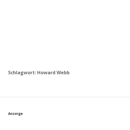
a
d
e
Schlagwort:
Howard Webb
S
Anzeige