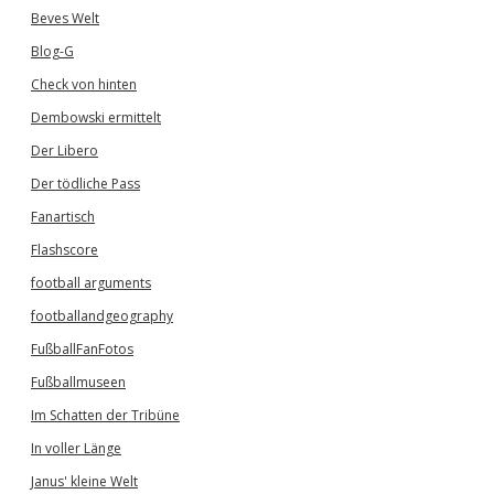
Beves Welt
Blog-G
Check von hinten
Dembowski ermittelt
Der Libero
Der tödliche Pass
Fanartisch
Flashscore
football arguments
footballandgeography
FußballFanFotos
Fußballmuseen
Im Schatten der Tribüne
In voller Länge
Janus' kleine Welt