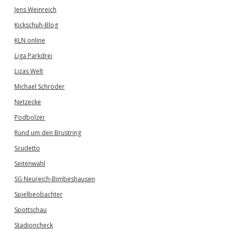
Jens Weinreich
Kickschuh-Blog
KLN online
Liga Parkdrei
Lizas Welt
Michael Schröder
Netzecke
Podbolzer
Rund um den Brustring
Scudetto
Seitenwahl
SG Neureich-Bimbeshausen
Spielbeobachter
Spottschau
Stadioncheck