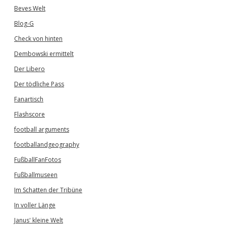
Beves Welt
Blog-G
Check von hinten
Dembowski ermittelt
Der Libero
Der tödliche Pass
Fanartisch
Flashscore
football arguments
footballandgeography
FußballFanFotos
Fußballmuseen
Im Schatten der Tribüne
In voller Länge
Janus' kleine Welt