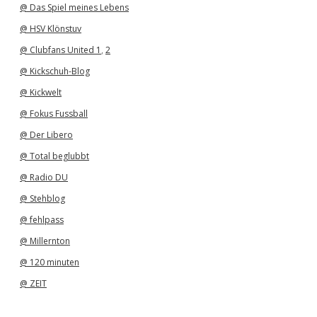
@ Das Spiel meines Lebens
@ HSV Klönstuv
@ Clubfans United 1
,
2
@ Kickschuh-Blog
@ Kickwelt
@ Fokus Fussball
@ Der Libero
@ Total beglubbt
@ Radio DU
@ Stehblog
@ fehlpass
@ Millernton
@ 120 minuten
@ ZEIT