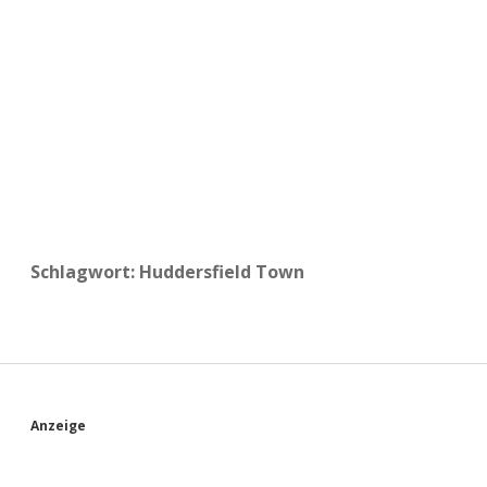
a
d
e
Schlagwort:
Huddersfield Town
S
Anzeige