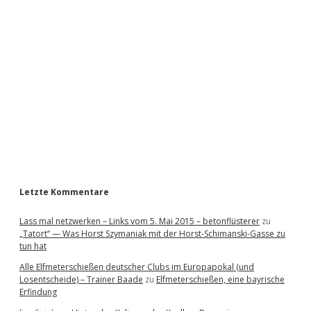
i
d
e
b
a
r
Letzte Kommentare
Lass mal netzwerken – Links vom 5. Mai 2015 – betonflüsterer
zu
„Tatort“ — Was Horst Szymaniak mit der Horst-Schimanski-Gasse zu
tun hat
Alle Elfmeterschießen deutscher Clubs im Europapokal (und
Losentscheide) – Trainer Baade
zu
Elfmeterschießen, eine bayrische
Erfindung