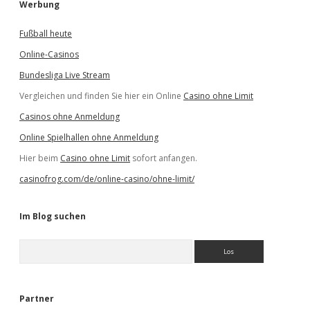
Werbung
Fußball heute
Online-Casinos
Bundesliga Live Stream
Vergleichen und finden Sie hier ein Online
Casino ohne Limit
Casinos ohne Anmeldung
Online Spielhallen ohne Anmeldung
Hier beim
Casino ohne Limit
sofort anfangen.
casinofrog.com/de/online-casino/ohne-limit/
Im Blog suchen
S
u
c
h
e
Partner
n