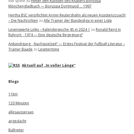
live Spiele
zu
Hinter den Kulissen des Knallers Borussia
Mönchengladbach — Borussia Dortmund … 1997
Hertha BSC verpflichtet Armin Reutershahn als neuen Assistenzcoach!
– Die Nachrichten
zu
Alle Trainer der Bundesliga in einer Liste
Lesenswerte Links – Kalenderwoche 45 in 2024 |
zu
Ronald Reng in
Ruhrort: „1974 — Eine deutsche Begegnung“
Ankündigung: „Nachspielzeit“ — Erstes Festival der Fußball-Literatur –
Trainer Baade
zu
Lesetermine
Aktuell auf „In voller Länge“
Blogs
11km
120 Minuten
allesausseraas
angedacht
Ballreiter