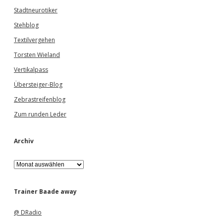
Stadtneurotiker
Stehblog
Textilvergehen
Torsten Wieland
Vertikalpass
Übersteiger-Blog
Zebrastreifenblog
Zum runden Leder
Archiv
A
r
c
h
Trainer Baade away
i
v
@ DRadio