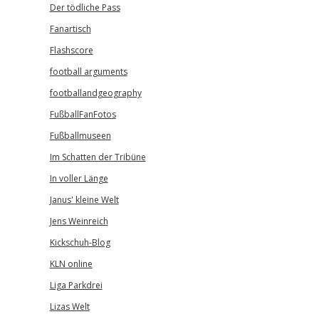
Der tödliche Pass
Fanartisch
Flashscore
football arguments
footballandgeography
FußballFanFotos
Fußballmuseen
Im Schatten der Tribüne
In voller Länge
Janus' kleine Welt
Jens Weinreich
Kickschuh-Blog
KLN online
Liga Parkdrei
Lizas Welt