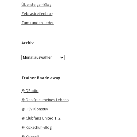
Übersteiger-Blog
Zebrastreifenblog
Zum runden Leder
Archiv
A
r
c
h
i
Trainer Baade away
v
@ DRadio
@ Das Spiel meines Lebens
@ HSV Klönstuv
@ Clubfans United 1
,
2
@ Kickschuh-Blog
@ Kickwelt