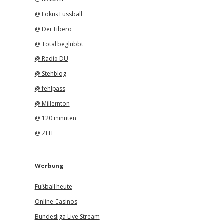
@ Fokus Fussball
@ Der Libero
@ Total beglubbt
@ Radio DU
@ Stehblog
@ fehlpass
@ Millernton
@ 120 minuten
@ ZEIT
Werbung
Fußball heute
Online-Casinos
Bundesliga Live Stream