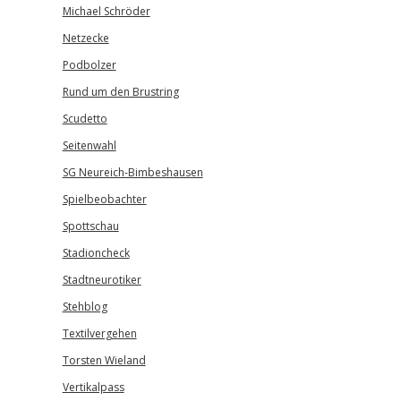
Michael Schröder
Netzecke
Podbolzer
Rund um den Brustring
Scudetto
Seitenwahl
SG Neureich-Bimbeshausen
Spielbeobachter
Spottschau
Stadioncheck
Stadtneurotiker
Stehblog
Textilvergehen
Torsten Wieland
Vertikalpass