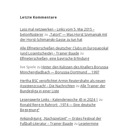
r
Letzte Kommentare
Lass mal netzwerken – Links vom 5. Mai 2015 –
betonflüsterer
zu
„Tatort“ — Was Horst Szymaniak mit
der Horst-Schimanski-Gasse zu tun hat
Alle Elfmeterschießen deutscher Clubs im Europapokal
(und Losentscheide) – Trainer Baade
zu
Elfmeterschießen, eine bayrische Erfindung
live Spiele
zu
Hinter den Kulissen des Knallers Borussia
Mönchengladbach — Borussia Dortmund … 1997
Hertha BSC verpflichtet Armin Reutershahn als neuen
Assistenzcoach! – Die Nachrichten
zu
Alle Trainer der
Bundesliga in einer Liste
Lesenswerte Links – Kalenderwoche 45 in 2024 |
zu
Ronald Reng in Ruhrort: „1974 — Eine deutsche
Begegnung“
Ankündigung: „Nachspielzeit“ — Erstes Festival der
Fußball-Literatur – Trainer Baade
zu
Lesetermine