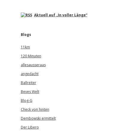
Aktuell auf „In voller Länge“
Blogs
11km
120 Minuten
allesausseraas
angedacht
Ballreiter
Beves Welt
Blog-G
Check von hinten
Dembowski ermittelt
Der Libero