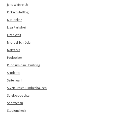
Jens Weinreich
Kickschuh-Blog
KLN online
Liga Parkdrei
Lizas Welt
Michael Schröder
Netzecke
Podbolzer
Rund um den Brustring
Scudetto
Seitenwahl
SG Neureich-Bimbeshausen
Spielbeobachter
Spottschau
Stadioncheck