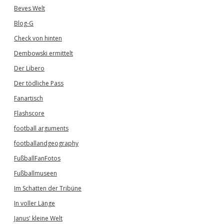
Beves Welt
Blog-G
Check von hinten
Dembowski ermittelt
Der Libero
Der tödliche Pass
Fanartisch
Flashscore
football arguments
footballandgeography
FußballFanFotos
Fußballmuseen
Im Schatten der Tribüne
In voller Länge
Janus' kleine Welt