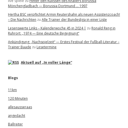
live Spiele
zu
Hinter den Kulissen des Knallers Borussia
Mönchengladbach — Borussia Dortmund … 1997
Hertha BSC verpflichtet Armin Reutershahn als neuen Assistenzcoach!
– Die Nachrichten
zu
Alle Trainer der Bundesliga in einer Liste
Lesenswerte Links – Kalenderwoche 45 in 2024 |
zu
Ronald Reng in
Ruhrort: „1974 — Eine deutsche Begegnung“
Ankündigung: „Nachspielzeit“ — Erstes Festival der Fußball-Literatur –
Trainer Baade
zu
Lesetermine
Aktuell auf „In voller Länge“
Blogs
11km
120 Minuten
allesausseraas
angedacht
Ballreiter