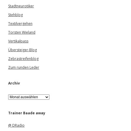
Stadtneurotiker
Stehblog
Textilvergehen
Torsten Wieland
Vertikalpass
Übersteiger-Blog
Zebrastreifenblog
Zum runden Leder
Archiv
A
r
c
h
Trainer Baade away
i
v
@ DRadio