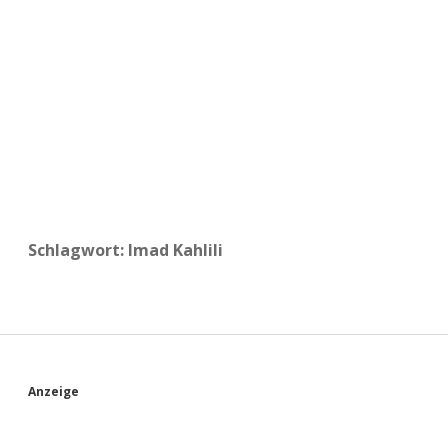
a
d
e
Schlagwort:
Imad Kahlili
S
Anzeige