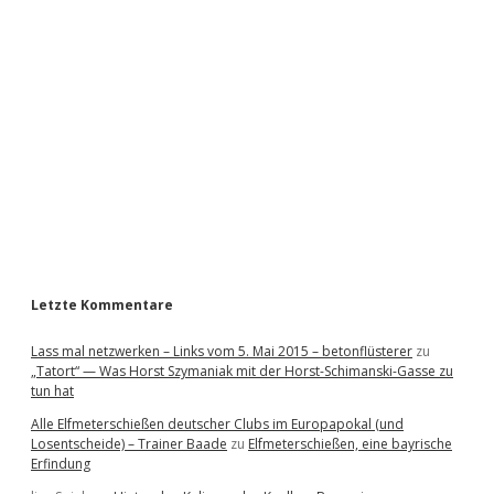
i
d
e
b
a
r
Letzte Kommentare
Lass mal netzwerken – Links vom 5. Mai 2015 – betonflüsterer
zu
„Tatort“ — Was Horst Szymaniak mit der Horst-Schimanski-Gasse zu
tun hat
Alle Elfmeterschießen deutscher Clubs im Europapokal (und
Losentscheide) – Trainer Baade
zu
Elfmeterschießen, eine bayrische
Erfindung