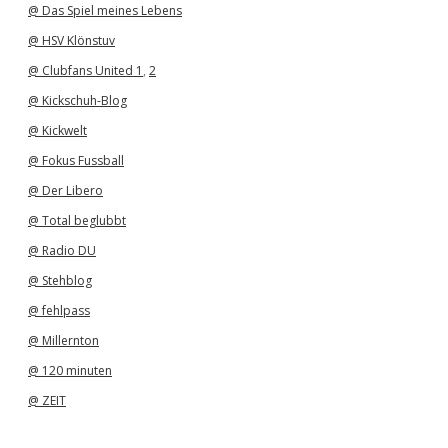
@ Das Spiel meines Lebens
@ HSV Klönstuv
@ Clubfans United 1
,
2
@ Kickschuh-Blog
@ Kickwelt
@ Fokus Fussball
@ Der Libero
@ Total beglubbt
@ Radio DU
@ Stehblog
@ fehlpass
@ Millernton
@ 120 minuten
@ ZEIT