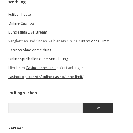
Werbung
Fußball heute
Online-Casinos
Bundesliga Live Stream
Vergleichen und finden Sie hier ein Online
Casino ohne Limit
Casinos ohne Anmeldung
Online Spielhallen ohne Anmeldung
Hier beim
Casino ohne Limit
sofort anfangen.
casinofrog.com/de/online-casino/ohne-limit/
Im Blog suchen
S
u
c
h
e
Partner
n