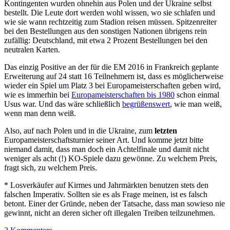
Kontingenten wurden ohnehin aus Polen und der Ukraine selbst
bestellt. Die Leute dort werden wohl wissen, wo sie schlafen und
wie sie wann rechtzeitig zum Stadion reisen müssen. Spitzenreiter
bei den Bestellungen aus den sonstigen Nationen übrigens rein
zufällig: Deutschland, mit etwa 2 Prozent Bestellungen bei den
neutralen Karten.
Das einzig Positive an der für die EM 2016 in Frankreich geplante
Erweiterung auf 24 statt 16 Teilnehmern ist, dass es möglicherweise
wieder ein Spiel um Platz 3 bei Europameisterschaften geben wird,
wie es immerhin bei
Europameisterschaften bis 1980
schon einmal
Usus war. Und das wäre schließlich
begrüßenswert
, wie man weiß,
wenn man denn weiß.
Also, auf nach Polen und in die Ukraine, zum
letzten
Europameisterschaftsturnier seiner Art. Und komme jetzt bitte
niemand damit, dass man doch ein Achtelfinale und damit nicht
weniger als acht (!) KO-Spiele dazu gewönne. Zu welchem Preis,
fragt sich, zu welchem Preis.
* Losverkäufer auf Kirmes und Jahrmärkten benutzen stets den
falschen Imperativ. Sollten sie es als Frage meinen, ist es falsch
betont. Einer der Gründe, neben der Tatsache, dass man sowieso nie
gewinnt, nicht an deren sicher oft illegalen Treiben teilzunehmen.