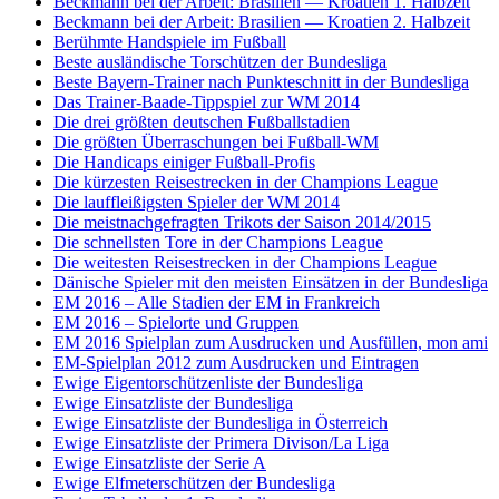
Beckmann bei der Arbeit: Brasilien — Kroatien 1. Halbzeit
Beckmann bei der Arbeit: Brasilien — Kroatien 2. Halbzeit
Berühmte Handspiele im Fußball
Beste ausländische Torschützen der Bundesliga
Beste Bayern-Trainer nach Punkteschnitt in der Bundesliga
Das Trainer-Baade-Tippspiel zur WM 2014
Die drei größten deutschen Fußballstadien
Die größten Überraschungen bei Fußball-WM
Die Handicaps einiger Fußball-Profis
Die kürzesten Reisestrecken in der Champions League
Die lauffleißigsten Spieler der WM 2014
Die meistnachgefragten Trikots der Saison 2014/2015
Die schnellsten Tore in der Champions League
Die weitesten Reisestrecken in der Champions League
Dänische Spieler mit den meisten Einsätzen in der Bundesliga
EM 2016 – Alle Stadien der EM in Frankreich
EM 2016 – Spielorte und Gruppen
EM 2016 Spielplan zum Ausdrucken und Ausfüllen, mon ami
EM-Spielplan 2012 zum Ausdrucken und Eintragen
Ewige Eigentorschützenliste der Bundesliga
Ewige Einsatzliste der Bundesliga
Ewige Einsatzliste der Bundesliga in Österreich
Ewige Einsatzliste der Primera Divison/La Liga
Ewige Einsatzliste der Serie A
Ewige Elfmeterschützen der Bundesliga