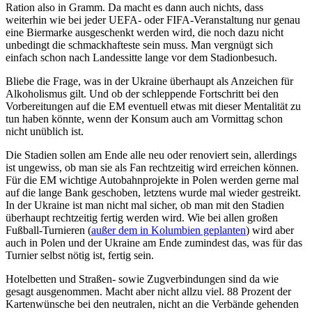
Ration also in Gramm. Da macht es dann auch nichts, dass
weiterhin wie bei jeder UEFA- oder FIFA-Veranstaltung nur genau
eine Biermarke ausgeschenkt werden wird, die noch dazu nicht
unbedingt die schmackhafteste sein muss. Man vergnügt sich
einfach schon nach Landessitte lange vor dem Stadionbesuch.
Bliebe die Frage, was in der Ukraine überhaupt als Anzeichen für
Alkoholismus gilt. Und ob der schleppende Fortschritt bei den
Vorbereitungen auf die EM eventuell etwas mit dieser Mentalität zu
tun haben könnte, wenn der Konsum auch am Vormittag schon
nicht unüblich ist.
Die Stadien sollen am Ende alle neu oder renoviert sein, allerdings
ist ungewiss, ob man sie als Fan rechtzeitig wird erreichen können.
Für die EM wichtige Autobahnprojekte in Polen werden gerne mal
auf die lange Bank geschoben, letztens wurde mal wieder gestreikt.
In der Ukraine ist man nicht mal sicher, ob man mit den Stadien
überhaupt rechtzeitig fertig werden wird. Wie bei allen großen
Fußball-Turnieren (
außer dem in Kolumbien geplanten
) wird aber
auch in Polen und der Ukraine am Ende zumindest das, was für das
Turnier selbst nötig ist, fertig sein.
Hotelbetten und Straßen- sowie Zugverbindungen sind da wie
gesagt ausgenommen. Macht aber nicht allzu viel. 88 Prozent der
Kartenwünsche bei den neutralen, nicht an die Verbände gehenden