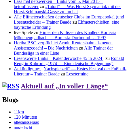
Lass mal netzwerken – Links vom 5. Mai 2015 –
betonflüsterer
zu
„Tatort“ — Was Horst Szymaniak mit der
Horst-Schimanski-Gasse zu tun hat
Alle Elfmeterschießen deutscher Clubs im Europapokal (und
Losentscheide) – Trainer Baade
zu
Elfmeterschießen, eine
bayrische Erfindung
live Spiele
zu
Hinter den Kulissen des Knallers Borussia
Mönchengladbach — Borussia Dortmund … 1997
Hertha BSC verpflichtet Armin Reutershahn als neuen
Assistenzcoach! – Die Nachrichten
zu
Alle Trainer der
Bundesliga in einer Liste
Lesenswerte Links – Kalenderwoche 45 in 2024 |
zu
Ronald
Reng in Ruhrort: „1974 — Eine deutsche Begegnung“
Ankündigung: „Nachspielzeit“ — Erstes Festival der Fußball-
Literatur – Trainer Baade
zu
Lesetermine
Aktuell auf „In voller Länge“
Blogs
11km
120 Minuten
allesausseraas
angedacht