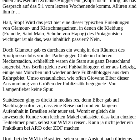
einen anwesenden Schalke-Blogger ein „Kopf hoch!“ übrig, als das
Gespräch auf das 5:1 vom letzten Wochenende kommt. Allüren sind
ihm fr …
Halt, Stop! Wird das jetzt hier eine dieser typischen Einleitungen
von Glamour- und Klatschmagazinen, in denen die Kleidung
(Franelle, Saint Malo, Schuhe von Hapag) des Protagonisten
wichtiger ist als das, was inhaltlich passiert? Nein.
Doch Glamour gab es durchaus ein wenig in den Räumen des
Sportpresseclubs vor der Partie gegen Chile im früheren
Neckarstadion, schließlich waren die Stars aus ganz Deutschland
angereist. Aus Berlin gleich zwei Fußballblogger, einer aus Leipzig,
einige aus München und wieder andere Fußballblogger aus dem
Ruhrgebiet. Umso erstaunlicher, wie offen Giovane Elber dieser
Ansammlung von Größen der Publizisitik begegnete. Von
Lampenfieber keine Spur.
Stattdessen ging es direkt in medias res, denn Elber gab auf
Nachfrage sofort zu, dass eine Reise nach und ein längerer
Aufenthalt in Brasilien sehr teuer sei. Womit er gleich die
anwesende Runde vom leichten Makel entlastete, dass kein einziger
Teilnehmer plant, selbst zur WM zu reisen. Kann ja nicht jeder ein
Praktikum bei ARD oder ZDF machen.
Dort, bei der WM in Brasilien, seien seiner Ansicht nach übrigens