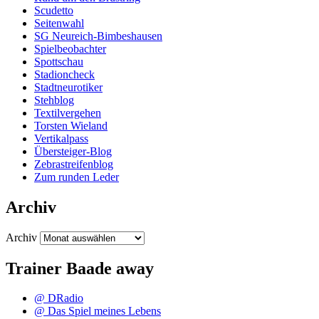
Scudetto
Seitenwahl
SG Neureich-Bimbeshausen
Spielbeobachter
Spottschau
Stadioncheck
Stadtneurotiker
Stehblog
Textilvergehen
Torsten Wieland
Vertikalpass
Übersteiger-Blog
Zebrastreifenblog
Zum runden Leder
Archiv
Archiv
Trainer Baade away
@ DRadio
@ Das Spiel meines Lebens