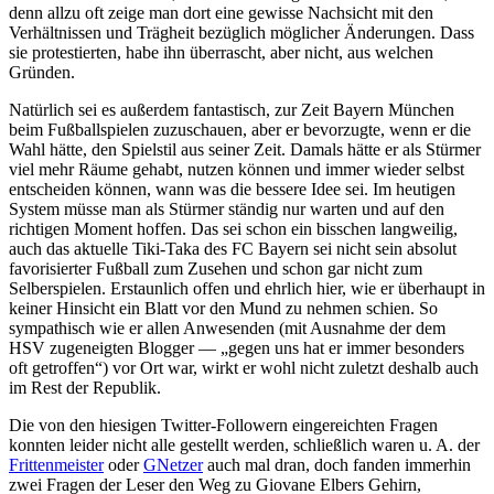
denn allzu oft zeige man dort eine gewisse Nachsicht mit den
Verhältnissen und Trägheit bezüglich möglicher Änderungen. Dass
sie protestierten, habe ihn überrascht, aber nicht, aus welchen
Gründen.
Natürlich sei es außerdem fantastisch, zur Zeit Bayern München
beim Fußballspielen zuzuschauen, aber er bevorzugte, wenn er die
Wahl hätte, den Spielstil aus seiner Zeit. Damals hätte er als Stürmer
viel mehr Räume gehabt, nutzen können und immer wieder selbst
entscheiden können, wann was die bessere Idee sei. Im heutigen
System müsse man als Stürmer ständig nur warten und auf den
richtigen Moment hoffen. Das sei schon ein bisschen langweilig,
auch das aktuelle Tiki-Taka des FC Bayern sei nicht sein absolut
favorisierter Fußball zum Zusehen und schon gar nicht zum
Selberspielen. Erstaunlich offen und ehrlich hier, wie er überhaupt in
keiner Hinsicht ein Blatt vor den Mund zu nehmen schien. So
sympathisch wie er allen Anwesenden (mit Ausnahme der dem
HSV zugeneigten Blogger — „gegen uns hat er immer besonders
oft getroffen“) vor Ort war, wirkt er wohl nicht zuletzt deshalb auch
im Rest der Republik.
Die von den hiesigen Twitter-Followern eingereichten Fragen
konnten leider nicht alle gestellt werden, schließlich waren u. A. der
Frittenmeister
oder
GNetzer
auch mal dran, doch fanden immerhin
zwei Fragen der Leser den Weg zu Giovane Elbers Gehirn,