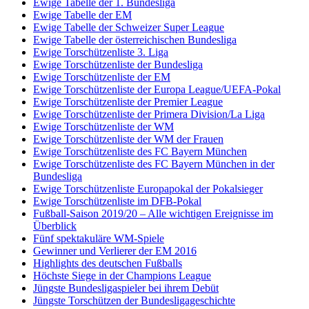
Ewige Tabelle der 1. Bundesliga
Ewige Tabelle der EM
Ewige Tabelle der Schweizer Super League
Ewige Tabelle der österreichischen Bundesliga
Ewige Torschützenliste 3. Liga
Ewige Torschützenliste der Bundesliga
Ewige Torschützenliste der EM
Ewige Torschützenliste der Europa League/UEFA-Pokal
Ewige Torschützenliste der Premier League
Ewige Torschützenliste der Primera Division/La Liga
Ewige Torschützenliste der WM
Ewige Torschützenliste der WM der Frauen
Ewige Torschützenliste des FC Bayern München
Ewige Torschützenliste des FC Bayern München in der
Bundesliga
Ewige Torschützenliste Europapokal der Pokalsieger
Ewige Torschützenliste im DFB-Pokal
Fußball-Saison 2019/20 – Alle wichtigen Ereignisse im
Überblick
Fünf spektakuläre WM-Spiele
Gewinner und Verlierer der EM 2016
Highlights des deutschen Fußballs
Höchste Siege in der Champions League
Jüngste Bundesligaspieler bei ihrem Debüt
Jüngste Torschützen der Bundesligageschichte