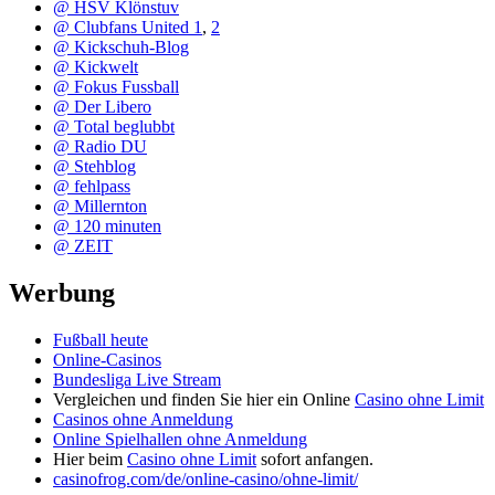
@ HSV Klönstuv
@ Clubfans United 1
,
2
@ Kickschuh-Blog
@ Kickwelt
@ Fokus Fussball
@ Der Libero
@ Total beglubbt
@ Radio DU
@ Stehblog
@ fehlpass
@ Millernton
@ 120 minuten
@ ZEIT
Werbung
Fußball heute
Online-Casinos
Bundesliga Live Stream
Vergleichen und finden Sie hier ein Online
Casino ohne Limit
Casinos ohne Anmeldung
Online Spielhallen ohne Anmeldung
Hier beim
Casino ohne Limit
sofort anfangen.
casinofrog.com/de/online-casino/ohne-limit/