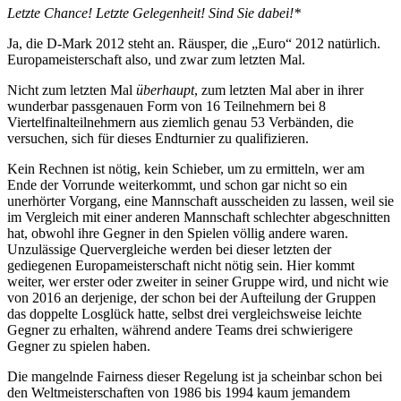
Letzte Chance! Letzte Gelegenheit! Sind Sie dabei!*
Ja, die D-Mark 2012 steht an. Räusper, die „Euro“ 2012 natürlich.
Europameisterschaft also, und zwar zum letzten Mal.
Nicht zum letzten Mal
überhaupt
, zum letzten Mal aber in ihrer
wunderbar passgenauen Form von 16 Teilnehmern bei 8
Viertelfinalteilnehmern aus ziemlich genau 53 Verbänden, die
versuchen, sich für dieses Endturnier zu qualifizieren.
Kein Rechnen ist nötig, kein Schieber, um zu ermitteln, wer am
Ende der Vorrunde weiterkommt, und schon gar nicht so ein
unerhörter Vorgang, eine Mannschaft ausscheiden zu lassen, weil sie
im Vergleich mit einer anderen Mannschaft schlechter abgeschnitten
hat, obwohl ihre Gegner in den Spielen völlig andere waren.
Unzulässige Quervergleiche werden bei dieser letzten der
gediegenen Europameisterschaft nicht nötig sein. Hier kommt
weiter, wer erster oder zweiter in seiner Gruppe wird, und nicht wie
von 2016 an derjenige, der schon bei der Aufteilung der Gruppen
das doppelte Losglück hatte, selbst drei vergleichsweise leichte
Gegner zu erhalten, während andere Teams drei schwierigere
Gegner zu spielen haben.
Die mangelnde Fairness dieser Regelung ist ja scheinbar schon bei
den Weltmeisterschaften von 1986 bis 1994 kaum jemandem