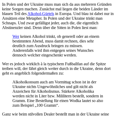
In Polen und der Ukraine muss man sich da aus mehreren Gründen
keine Sorgen machen. Zunächst mal liegen die beiden Länder im
blauen Teil des
Alkohol-Gürtels
in Europa. Und blau ist dabei nur in
Ansätzen eine Metapher. In Polen und der Ukraine trinkt man
Schnaps. Und zwar gefälligst jeder, auch die, die eigentlich
Abstinenzler sind. Denn über die Sitten in Polen liest man:
Wer
keinen Alkohol trinkt, ob generell oder an einem
bestimmten Abend, muss damit rechnen, dies sehr
deutlich zum Ausdruck bringen zu müssen.
Anderenfalls wird ihm entgegen seines Wunsches
dennoch welcher eingeschenkt werden.
Wer es jedoch wirklich à la typischem Fußballfan auf die Spitze
treiben will, der fährt gleich weiter durch in die Ukraine, denn dort
geht es angeblich folgendermaßen zu:
Alkoholkonsum auch am Vormittag schon ist in der
Ukraine nichts Ungewöhnliches und gilt nicht als
Anzeichen für Alkoholismus. Stärkere Alkoholika
werden nicht in Liter bzw. Mililitern bestellt, sondern in
Gramm. Eine Bestellung für einen Wodka lautet so also
zum Beispiel „100 Gramm“.
Ganz wie beim stilvollen Dealer bestellt man in der Ukraine seine