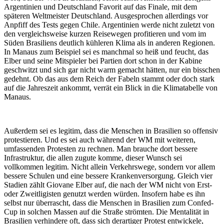
Argentinien und Deutschland Favorit auf das Finale, mit dem
späteren Weltmeister Deutschland. Ausgesprochen allerdings vor
Anpfiff des Tests gegen Chile. Argentinien werde nicht zuletzt von
den vergleichsweise kurzen Reisewegen profitieren und vom im
Süden Brasiliens deutlich kühleren Klima als in anderen Regionen.
In Manaus zum Beispiel sei es manchmal so heiß und feucht, das
Elber und seine Mitspieler bei Partien dort schon in der Kabine
geschwitzt und sich gar nicht warm gemacht hätten, nur ein bisschen
gedehnt. Ob das aus dem Reich der Fabeln stammt oder doch stark
auf die Jahreszeit ankommt, verrät ein Blick in die Klimatabelle von
Manaus.
Außerdem sei es legitim, dass die Menschen in Brasilien so offensiv
protestieren. Und es sei auch während der WM mit weiteren,
umfassenden Protesten zu rechnen. Man brauche dort bessere
Infrastruktur, die allen zugute komme, dieser Wunsch sei
vollkommen legitim. Nicht allein Verkehrswege, sondern vor allem
bessere Schulen und eine bessere Krankenversorgung. Gleich vier
Stadien zählt Giovane Elber auf, die nach der WM nicht von Erst-
oder Zweitligisten genutzt werden würden. Insofern habe es ihn
selbst nur überrascht, dass die Menschen in Brasilien zum Confed-
Cup in solchen Massen auf die Straße strömten. Die Mentalität in
Brasilien verhindere oft, dass sich derartiger Protest entwickele,