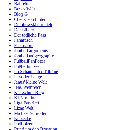
Ballreiter
Beves Welt
Blog-G
Check von hinten
Dembowski ermittelt
Der Libero
Der tödliche Pass
Fanartisch
Flashscore
football arguments
footballandgeography
FußballFanFotos
Fußballmuseen
Im Schatten der Tribüne
In voller Länge
Janus' kleine Welt
Jens Weinreich
Kickschuh-Blog
KLN online
Liga Parkdrei
Lizas Welt
Michael Schröder
Netzecke
Podbolzer
Rund um den Brustring