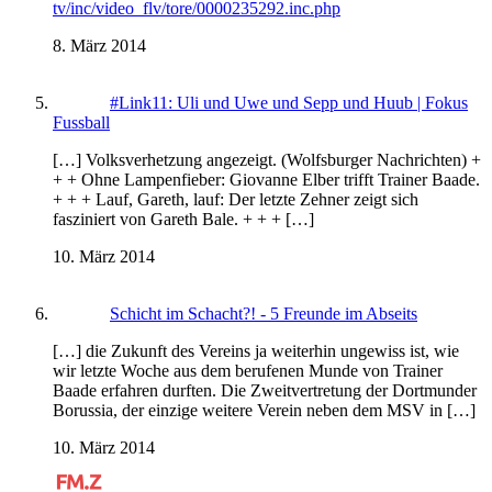
tv/inc/video_flv/tore/0000235292.inc.php
8. März 2014
#Link11: Uli und Uwe und Sepp und Huub | Fokus
Fussball
[…] Volksverhetzung angezeigt. (Wolfsburger Nachrichten) +
+ + Ohne Lampenfieber: Giovanne Elber trifft Trainer Baade.
+ + + Lauf, Gareth, lauf: Der letzte Zehner zeigt sich
fasziniert von Gareth Bale. + + + […]
10. März 2014
Schicht im Schacht?! - 5 Freunde im Abseits
[…] die Zukunft des Vereins ja weiterhin ungewiss ist, wie
wir letzte Woche aus dem berufenen Munde von Trainer
Baade erfahren durften. Die Zweitvertretung der Dortmunder
Borussia, der einzige weitere Verein neben dem MSV in […]
10. März 2014