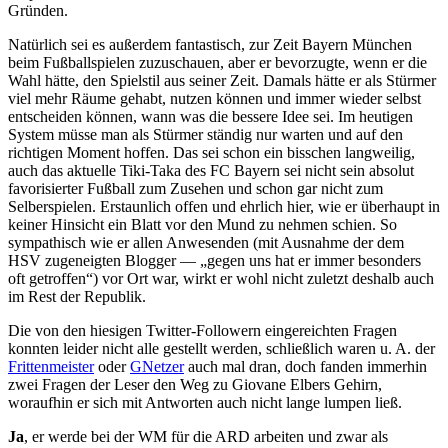
Gründen.
Natürlich sei es außerdem fantastisch, zur Zeit Bayern München
beim Fußballspielen zuzuschauen, aber er bevorzugte, wenn er die
Wahl hätte, den Spielstil aus seiner Zeit. Damals hätte er als Stürmer
viel mehr Räume gehabt, nutzen können und immer wieder selbst
entscheiden können, wann was die bessere Idee sei. Im heutigen
System müsse man als Stürmer ständig nur warten und auf den
richtigen Moment hoffen. Das sei schon ein bisschen langweilig,
auch das aktuelle Tiki-Taka des FC Bayern sei nicht sein absolut
favorisierter Fußball zum Zusehen und schon gar nicht zum
Selberspielen. Erstaunlich offen und ehrlich hier, wie er überhaupt in
keiner Hinsicht ein Blatt vor den Mund zu nehmen schien. So
sympathisch wie er allen Anwesenden (mit Ausnahme der dem
HSV zugeneigten Blogger — „gegen uns hat er immer besonders
oft getroffen“) vor Ort war, wirkt er wohl nicht zuletzt deshalb auch
im Rest der Republik.
Die von den hiesigen Twitter-Followern eingereichten Fragen
konnten leider nicht alle gestellt werden, schließlich waren u. A. der
Frittenmeister
oder
GNetzer
auch mal dran, doch fanden immerhin
zwei Fragen der Leser den Weg zu Giovane Elbers Gehirn,
woraufhin er sich mit Antworten auch nicht lange lumpen ließ.
Ja
, er werde bei der WM für die ARD arbeiten und zwar als