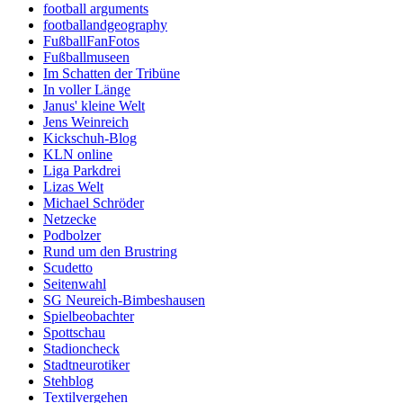
football arguments
footballandgeography
FußballFanFotos
Fußballmuseen
Im Schatten der Tribüne
In voller Länge
Janus' kleine Welt
Jens Weinreich
Kickschuh-Blog
KLN online
Liga Parkdrei
Lizas Welt
Michael Schröder
Netzecke
Podbolzer
Rund um den Brustring
Scudetto
Seitenwahl
SG Neureich-Bimbeshausen
Spielbeobachter
Spottschau
Stadioncheck
Stadtneurotiker
Stehblog
Textilvergehen