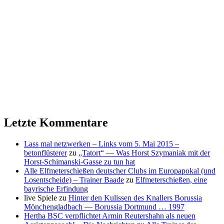
Letzte Kommentare
Lass mal netzwerken – Links vom 5. Mai 2015 –
betonflüsterer
zu
„Tatort“ — Was Horst Szymaniak mit der
Horst-Schimanski-Gasse zu tun hat
Alle Elfmeterschießen deutscher Clubs im Europapokal (und
Losentscheide) – Trainer Baade
zu
Elfmeterschießen, eine
bayrische Erfindung
live Spiele
zu
Hinter den Kulissen des Knallers Borussia
Mönchengladbach — Borussia Dortmund … 1997
Hertha BSC verpflichtet Armin Reutershahn als neuen