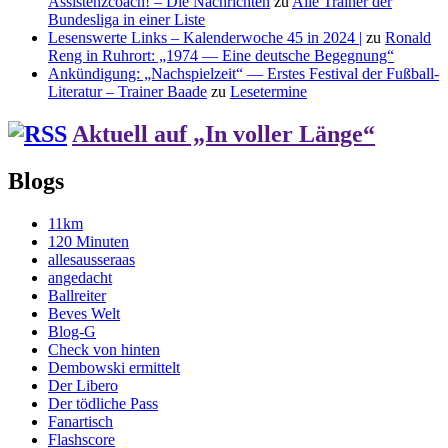
Assistenzcoach! – Die Nachrichten
zu
Alle Trainer der
Bundesliga in einer Liste
Lesenswerte Links – Kalenderwoche 45 in 2024 |
zu
Ronald
Reng in Ruhrort: „1974 — Eine deutsche Begegnung“
Ankündigung: „Nachspielzeit“ — Erstes Festival der Fußball-
Literatur – Trainer Baade
zu
Lesetermine
Aktuell auf „In voller Länge“
Blogs
11km
120 Minuten
allesausseraas
angedacht
Ballreiter
Beves Welt
Blog-G
Check von hinten
Dembowski ermittelt
Der Libero
Der tödliche Pass
Fanartisch
Flashscore