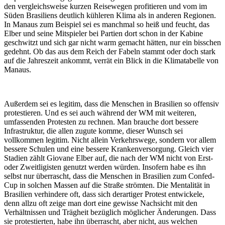
den vergleichsweise kurzen Reisewegen profitieren und vom im
Süden Brasiliens deutlich kühleren Klima als in anderen Regionen.
In Manaus zum Beispiel sei es manchmal so heiß und feucht, das
Elber und seine Mitspieler bei Partien dort schon in der Kabine
geschwitzt und sich gar nicht warm gemacht hätten, nur ein bisschen
gedehnt. Ob das aus dem Reich der Fabeln stammt oder doch stark
auf die Jahreszeit ankommt, verrät ein Blick in die Klimatabelle von
Manaus.
Außerdem sei es legitim, dass die Menschen in Brasilien so offensiv
protestieren. Und es sei auch während der WM mit weiteren,
umfassenden Protesten zu rechnen. Man brauche dort bessere
Infrastruktur, die allen zugute komme, dieser Wunsch sei
vollkommen legitim. Nicht allein Verkehrswege, sondern vor allem
bessere Schulen und eine bessere Krankenversorgung. Gleich vier
Stadien zählt Giovane Elber auf, die nach der WM nicht von Erst-
oder Zweitligisten genutzt werden würden. Insofern habe es ihn
selbst nur überrascht, dass die Menschen in Brasilien zum Confed-
Cup in solchen Massen auf die Straße strömten. Die Mentalität in
Brasilien verhindere oft, dass sich derartiger Protest entwickele,
denn allzu oft zeige man dort eine gewisse Nachsicht mit den
Verhältnissen und Trägheit bezüglich möglicher Änderungen. Dass
sie protestierten, habe ihn überrascht, aber nicht, aus welchen