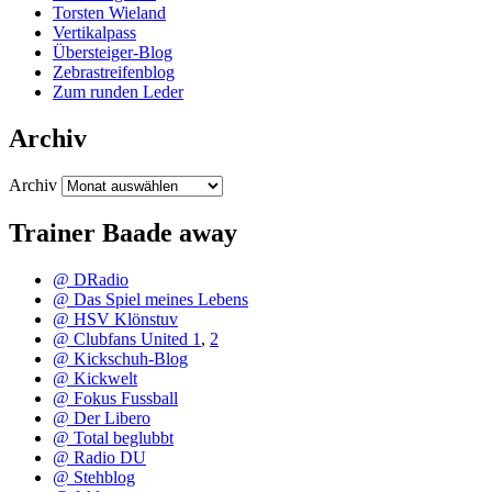
Torsten Wieland
Vertikalpass
Übersteiger-Blog
Zebrastreifenblog
Zum runden Leder
Archiv
Archiv
Trainer Baade away
@ DRadio
@ Das Spiel meines Lebens
@ HSV Klönstuv
@ Clubfans United 1
,
2
@ Kickschuh-Blog
@ Kickwelt
@ Fokus Fussball
@ Der Libero
@ Total beglubbt
@ Radio DU
@ Stehblog