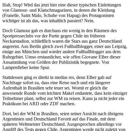
Halt, Stop! Wird das jetzt hier eine dieser typischen Einleitungen
von Glamour- und Klatschmagazinen, in denen die Kleidung
(Franelle, Saint Malo, Schuhe von Hapag) des Protagonisten
wichtiger ist als das, was inhaltlich passiert? Nein.
Doch Glamour gab es durchaus ein wenig in den Räumen des
Sportpresseclubs vor der Partie gegen Chile im früheren
Neckarstadion, schließlich waren die Stars aus ganz Deutschland
angereist. Aus Berlin gleich zwei Fußballblogger, einer aus Leipzig,
einige aus München und wieder andere Fußballblogger aus dem
Ruhrgebiet. Umso erstaunlicher, wie offen Giovane Elber dieser
Ansammlung von Größen der Publizisitik begegnete. Von
Lampenfieber keine Spur.
Stattdessen ging es direkt in medias res, denn Elber gab auf
Nachfrage sofort zu, dass eine Reise nach und ein längerer
Aufenthalt in Brasilien sehr teuer sei. Womit er gleich die
anwesende Runde vom leichten Makel entlastete, dass kein einziger
Teilnehmer plant, selbst zur WM zu reisen. Kann ja nicht jeder ein
Praktikum bei ARD oder ZDF machen.
Dort, bei der WM in Brasilien, seien seiner Ansicht nach übrigens
Argentinien und Deutschland Favorit auf das Finale, mit dem
späteren Weltmeister Deutschland. Ausgesprochen allerdings vor
Anpfiff des Tests gegen Chile. Argentinien werde nicht zuletzt von