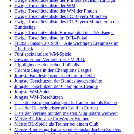
Ewige Torschützenliste der Primera Division/La Liga
Ewige Torschützenliste der WM
Ewige Torschützenliste der WM der Frauen
Ewige Torschützenliste des FC Bayern München
Ewige Torschützenliste des FC Bayern München in der
Bundesliga
Ewige Torschützenliste Europapokal der Pokalsieger
Ewige Torschützenliste im DFB-Pokal
Fußball-Saison 2019/20 – Alle wichtigen Ereignisse im
Überblick
Fünf spektakuläre WM-Spiele
Gewinner und Verlierer der EM 2016
Highlights des deutschen Fußballs
Höchste Siege in der Champions League
Jüngste Bundesligaspieler bei ihrem Debüt
Jüngste Torschützen der Bundesligageschichte
Jüngste Torschützen der Champions League
Jüngste WM-Spieler
Jüngste WM-Torschützen
Liste der Europapokalsieger als Trainer und als Spieler
Liste der Rekordmeister pro Land in Europa
Liste der Vereine mit den meisten Mitgliedern weltweit
Meiste BL-Einsätze für Werder Bremen
Meiste BL-Spiele als Trainer bei einem Club
Meiste Bundesliga-Einsätze eines ausländischen Spielers