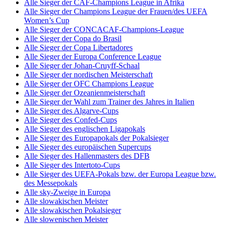
Alle Sieger der CAF-Champions League in Afrika
Alle Sieger der Champions League der Frauen/des UEFA
Women’s Cup
Alle Sieger der CONCACAF-Champions-League
Alle Sieger der Copa do Brasil
Alle Sieger der Copa Libertadores
Alle Sieger der Europa Conference League
Alle Sieger der Johan-Cruyff-Schaal
Alle Sieger der nordischen Meisterschaft
Alle Sieger der OFC Champions League
Alle Sieger der Ozeanienmeisterschaft
Alle Sieger der Wahl zum Trainer des Jahres in Italien
Alle Sieger des Algarve-Cups
Alle Sieger des Confed-Cups
Alle Sieger des englischen Ligapokals
Alle Sieger des Europapokals der Pokalsieger
Alle Sieger des europäischen Supercups
Alle Sieger des Hallenmasters des DFB
Alle Sieger des Intertoto-Cups
Alle Sieger des UEFA-Pokals bzw. der Europa League bzw.
des Messepokals
Alle sky-Zweige in Europa
Alle slowakischen Meister
Alle slowakischen Pokalsieger
Alle slowenischen Meister