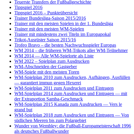
Teuerste Transfers der Fußballgeschichte
Tippspiel 2016
Tippspiel 2016 – Punkteübersicht
Trainer Bundesliga-Saison 2015/2016
Trainer mit den meisten Spielen in der 1. Bundesliga
Trainer mit den meisten WM-Spielen
Trainer mit mindestens zwei Titeln im Europapokal
Trikot-Ausrüster Saison 2015/16
Trofeo Bravo – die besten Nachwuchsspieler Europas
WM 2014 – die früheren WM-Trikots aller WM-Teilnehmer
WM 2014 — Alle WM-Spielorte als Liste
WM 2022 – Spielplan zum Ausdrucken
WM-Abschneiden der Gastgeber
WM-Spiele mit den meisten Toren
WM-Spielplan 2010 zum Ausdrucken, Aufhängen, Ausfüllen
— garantiert immun gegen Hexerei
WM-Spielplan 2011 zum Ausdrucken und Eintragen
WM-Spielplan 2014 zum Ausdrucken und Eintragen — mit
der Extraportion Samba-Geschmack
WM-Spielplan 2015 Kanada zum Ausdrucken — Vers le
grand but
WM-Spielplan 2018 zum Ausdrucken und Eintragen — Von
südlichen Meeren bis zum Polargebiet
Wunder von Wembley: die Fußball-Europameisterschaft 1996
als deutsches Fußballwunder