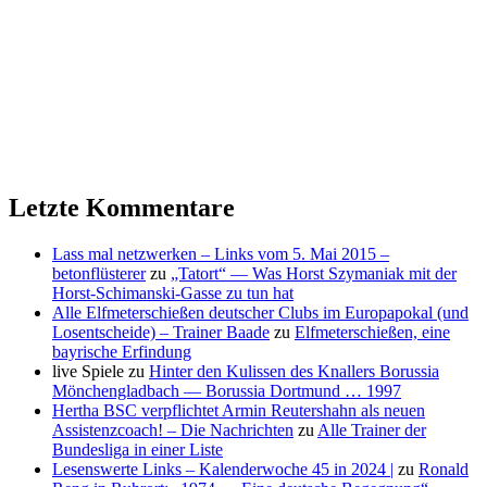
Letzte Kommentare
Lass mal netzwerken – Links vom 5. Mai 2015 –
betonflüsterer
zu
„Tatort“ — Was Horst Szymaniak mit der
Horst-Schimanski-Gasse zu tun hat
Alle Elfmeterschießen deutscher Clubs im Europapokal (und
Losentscheide) – Trainer Baade
zu
Elfmeterschießen, eine
bayrische Erfindung
live Spiele
zu
Hinter den Kulissen des Knallers Borussia
Mönchengladbach — Borussia Dortmund … 1997
Hertha BSC verpflichtet Armin Reutershahn als neuen
Assistenzcoach! – Die Nachrichten
zu
Alle Trainer der
Bundesliga in einer Liste
Lesenswerte Links – Kalenderwoche 45 in 2024 |
zu
Ronald