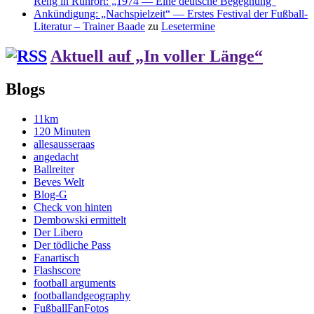
Reng in Ruhrort: „1974 — Eine deutsche Begegnung“
Ankündigung: „Nachspielzeit“ — Erstes Festival der Fußball-
Literatur – Trainer Baade
zu
Lesetermine
Aktuell auf „In voller Länge“
Blogs
11km
120 Minuten
allesausseraas
angedacht
Ballreiter
Beves Welt
Blog-G
Check von hinten
Dembowski ermittelt
Der Libero
Der tödliche Pass
Fanartisch
Flashscore
football arguments
footballandgeography
FußballFanFotos