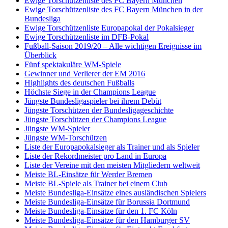
Ewige Torschützenliste des FC Bayern München
Ewige Torschützenliste des FC Bayern München in der
Bundesliga
Ewige Torschützenliste Europapokal der Pokalsieger
Ewige Torschützenliste im DFB-Pokal
Fußball-Saison 2019/20 – Alle wichtigen Ereignisse im
Überblick
Fünf spektakuläre WM-Spiele
Gewinner und Verlierer der EM 2016
Highlights des deutschen Fußballs
Höchste Siege in der Champions League
Jüngste Bundesligaspieler bei ihrem Debüt
Jüngste Torschützen der Bundesligageschichte
Jüngste Torschützen der Champions League
Jüngste WM-Spieler
Jüngste WM-Torschützen
Liste der Europapokalsieger als Trainer und als Spieler
Liste der Rekordmeister pro Land in Europa
Liste der Vereine mit den meisten Mitgliedern weltweit
Meiste BL-Einsätze für Werder Bremen
Meiste BL-Spiele als Trainer bei einem Club
Meiste Bundesliga-Einsätze eines ausländischen Spielers
Meiste Bundesliga-Einsätze für Borussia Dortmund
Meiste Bundesliga-Einsätze für den 1. FC Köln
Meiste Bundesliga-Einsätze für den Hamburger SV