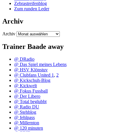
Zebrastreifenblog
Zum runden Leder
Archiv
Archiv
Trainer Baade away
@ DRadio
@ Das Spiel meines Lebens
@ HSV Klönstuv
@ Clubfans United 1
,
2
@ Kickschuh-Blog
@ Kickwelt
@ Fokus Fussball
@ Der Libero
@ Total beglubbt
@ Radio DU
@ Stehblog
@ fehlpass
@ Millernton
@ 120 minuten