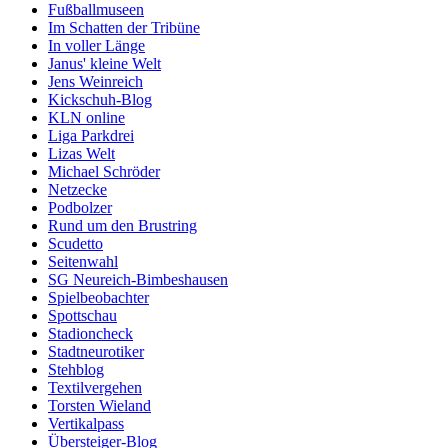
Fußballmuseen
Im Schatten der Tribüne
In voller Länge
Janus' kleine Welt
Jens Weinreich
Kickschuh-Blog
KLN online
Liga Parkdrei
Lizas Welt
Michael Schröder
Netzecke
Podbolzer
Rund um den Brustring
Scudetto
Seitenwahl
SG Neureich-Bimbeshausen
Spielbeobachter
Spottschau
Stadioncheck
Stadtneurotiker
Stehblog
Textilvergehen
Torsten Wieland
Vertikalpass
Übersteiger-Blog