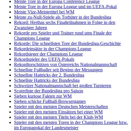
Meiste Tore in der Europa Conference League
Meiste Tore in der Europa League und im UEFA-Pokal
Meiste Vize-Meistertitel bei WM
Meiste zu-Null-Spiele als Torhüter in der Bundesliga
Rekord: Herthas sechs Finalteilnahmen in Folge in den
Zwanziger Jahren
Rekorde pro Spieler und Trainer rund ums Finale der
Champions League
Rekorde: Die schnellsten Tore der Bundesliga-Geschichte
Rekordeinsätze in der Champions League
Rekordsieger der Champions League
Rekordspieler des UEFA-Pokals
Rekordtorschützen von Österreichs Nationalmannschaft
Schnellste Fußballer seit Beginn der Messungen
Schnellste Hattricks der 2. Bundesliga
Schnellste Hattricks der Bundesliga
Schweizer Nationalmannschaft bei großen Turnieren
Scorerliste der Bundesliga pro Saison
Sieben kuriose Fakten zur WM
Sieben schicke Fußball-Browsergames
Spieler mit den meisten Deutschen Meisterschaften
Spieler mit den meisten Einsätzen bei einer WM
Spieler mit den meisten Titeln bei der Klub-WM
Spieler mit den meisten Toren in der Champions League bzw.
im Europapokal der Landesmeister