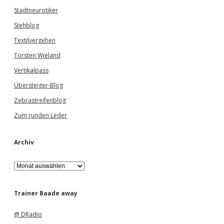
Stadtneurotiker
Stehblog
Textilvergehen
Torsten Wieland
Vertikalpass
Übersteiger-Blog
Zebrastreifenblog
Zum runden Leder
Archiv
A
r
c
h
Trainer Baade away
i
v
@ DRadio