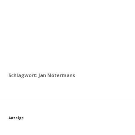
a
d
e
Schlagwort:
Jan Notermans
S
Anzeige