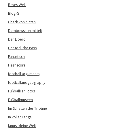
Beves Welt
Blog-G
Check von hinten
Dembowski ermittelt
Der Libero
Der tödliche Pass
Fanartisch
Flashscore
football arguments
footballandgeography
FußballFanFotos
Fußballmuseen
Im Schatten der Tribüne
In voller Länge
Janus' kleine Welt