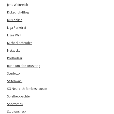
Jens Weinreich
Kickschuh-Blog
KLN online
Liga Parkdrei
Lizas Welt
Michael Schröder
Netzecke
Podbolzer
Rund um den Brustring
Scudetto
Seitenwahl
SG Neureich-Bimbeshausen
Spielbeobachter
Spottschau
Stadioncheck