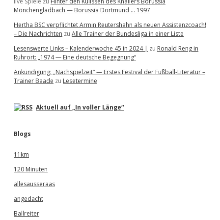
live Spiele
zu
Hinter den Kulissen des Knallers Borussia
Mönchengladbach — Borussia Dortmund … 1997
Hertha BSC verpflichtet Armin Reutershahn als neuen Assistenzcoach!
– Die Nachrichten
zu
Alle Trainer der Bundesliga in einer Liste
Lesenswerte Links – Kalenderwoche 45 in 2024 |
zu
Ronald Reng in
Ruhrort: „1974 — Eine deutsche Begegnung“
Ankündigung: „Nachspielzeit“ — Erstes Festival der Fußball-Literatur –
Trainer Baade
zu
Lesetermine
Aktuell auf „In voller Länge“
Blogs
11km
120 Minuten
allesausseraas
angedacht
Ballreiter