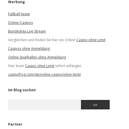
Werbung
Fußball heute
Online-Casinos
Bundesliga Live Stream
Vergleichen und finden Sie hier ein Online
Casino ohne Limit
Casinos ohne Anmeldung
Online Spielhallen ohne Anmeldung
Hier beim
Casino ohne Limit
sofort anfangen.
casinofrog.com/de/online-casino/ohne-limit/
Im Blog suchen
S
u
c
h
e
Partner
n