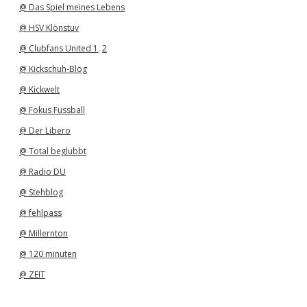
@ Das Spiel meines Lebens
@ HSV Klönstuv
@ Clubfans United 1
,
2
@ Kickschuh-Blog
@ Kickwelt
@ Fokus Fussball
@ Der Libero
@ Total beglubbt
@ Radio DU
@ Stehblog
@ fehlpass
@ Millernton
@ 120 minuten
@ ZEIT