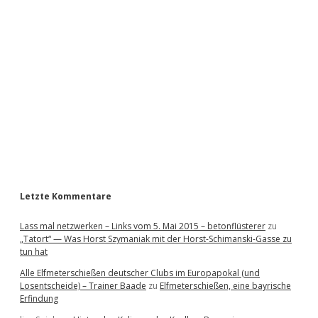
i
d
e
b
a
r
Letzte Kommentare
Lass mal netzwerken – Links vom 5. Mai 2015 – betonflüsterer
zu
„Tatort“ — Was Horst Szymaniak mit der Horst-Schimanski-Gasse zu
tun hat
Alle Elfmeterschießen deutscher Clubs im Europapokal (und
Losentscheide) – Trainer Baade
zu
Elfmeterschießen, eine bayrische
Erfindung