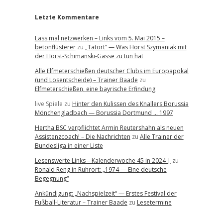
Letzte Kommentare
Lass mal netzwerken – Links vom 5. Mai 2015 –
betonflüsterer
zu
„Tatort“ — Was Horst Szymaniak mit
der Horst-Schimanski-Gasse zu tun hat
Alle Elfmeterschießen deutscher Clubs im Europapokal
(und Losentscheide) – Trainer Baade
zu
Elfmeterschießen, eine bayrische Erfindung
live Spiele
zu
Hinter den Kulissen des Knallers Borussia
Mönchengladbach — Borussia Dortmund … 1997
Hertha BSC verpflichtet Armin Reutershahn als neuen
Assistenzcoach! – Die Nachrichten
zu
Alle Trainer der
Bundesliga in einer Liste
Lesenswerte Links – Kalenderwoche 45 in 2024 |
zu
Ronald Reng in Ruhrort: „1974 — Eine deutsche
Begegnung“
Ankündigung: „Nachspielzeit“ — Erstes Festival der
Fußball-Literatur – Trainer Baade
zu
Lesetermine