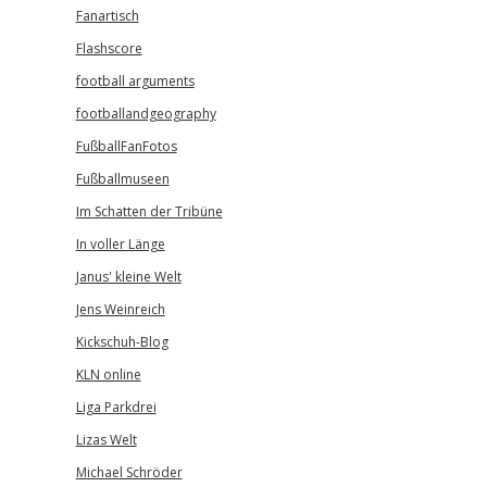
Fanartisch
Flashscore
football arguments
footballandgeography
FußballFanFotos
Fußballmuseen
Im Schatten der Tribüne
In voller Länge
Janus' kleine Welt
Jens Weinreich
Kickschuh-Blog
KLN online
Liga Parkdrei
Lizas Welt
Michael Schröder