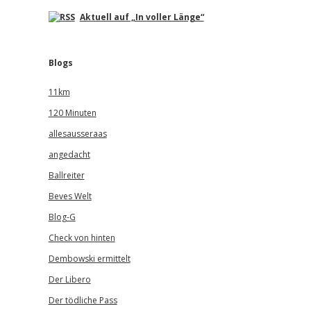
Aktuell auf „In voller Länge“
Blogs
11km
120 Minuten
allesausseraas
angedacht
Ballreiter
Beves Welt
Blog-G
Check von hinten
Dembowski ermittelt
Der Libero
Der tödliche Pass