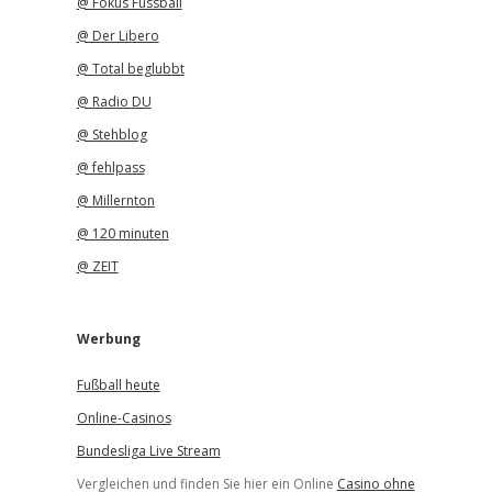
@ Fokus Fussball
@ Der Libero
@ Total beglubbt
@ Radio DU
@ Stehblog
@ fehlpass
@ Millernton
@ 120 minuten
@ ZEIT
Werbung
Fußball heute
Online-Casinos
Bundesliga Live Stream
Vergleichen und finden Sie hier ein Online
Casino ohne