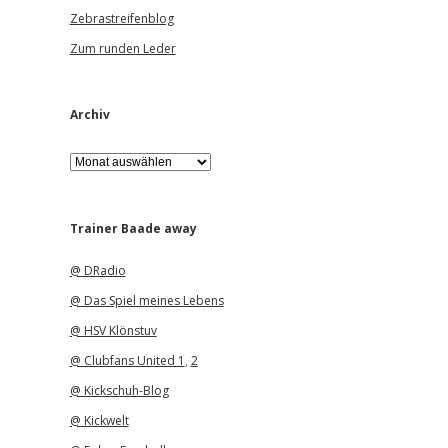
Zebrastreifenblog
Zum runden Leder
Archiv
A
r
c
h
i
Trainer Baade away
v
@ DRadio
@ Das Spiel meines Lebens
@ HSV Klönstuv
@ Clubfans United 1
,
2
@ Kickschuh-Blog
@ Kickwelt