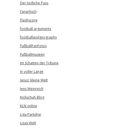
Der tödliche Pass
Fanartisch
Flashscore
football arguments
footballandgeography
FußballFanFotos
Fußballmuseen
Im Schatten der Tribüne
In voller Länge
Janus' kleine Welt
Jens Weinreich
Kickschuh-Blog
KLN online
Liga Parkdrei
Lizas Welt