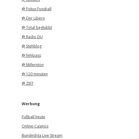
@ Fokus Fussball
@ Der Libero
@ Total beglubbt
@ Radio DU
@ Stehblog
@ fehlpass
@ Millernton
@ 120 minuten
@ ZEIT
Werbung
Fußball heute
Online-Casinos
Bundesliga Live Stream