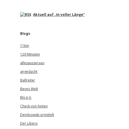
Aktuell auf „In voller Länge“
Blogs
11km
120 Minuten
allesausseraas
angedacht
Ballreiter
Beves Welt
Blog-G
Check von hinten
Dembowski ermittelt
Der Libero