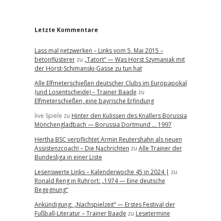
r
Letzte Kommentare
Lass mal netzwerken – Links vom 5. Mai 2015 –
betonflüsterer
zu
„Tatort“ — Was Horst Szymaniak mit
der Horst-Schimanski-Gasse zu tun hat
Alle Elfmeterschießen deutscher Clubs im Europapokal
(und Losentscheide) – Trainer Baade
zu
Elfmeterschießen, eine bayrische Erfindung
live Spiele
zu
Hinter den Kulissen des Knallers Borussia
Mönchengladbach — Borussia Dortmund … 1997
Hertha BSC verpflichtet Armin Reutershahn als neuen
Assistenzcoach! – Die Nachrichten
zu
Alle Trainer der
Bundesliga in einer Liste
Lesenswerte Links – Kalenderwoche 45 in 2024 |
zu
Ronald Reng in Ruhrort: „1974 — Eine deutsche
Begegnung“
Ankündigung: „Nachspielzeit“ — Erstes Festival der
Fußball-Literatur – Trainer Baade
zu
Lesetermine