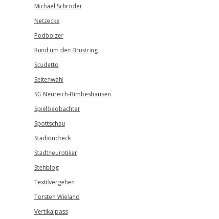
Michael Schröder
Netzecke
Podbolzer
Rund um den Brustring
Scudetto
Seitenwahl
SG Neureich-Bimbeshausen
Spielbeobachter
Spottschau
Stadioncheck
Stadtneurotiker
Stehblog
Textilvergehen
Torsten Wieland
Vertikalpass