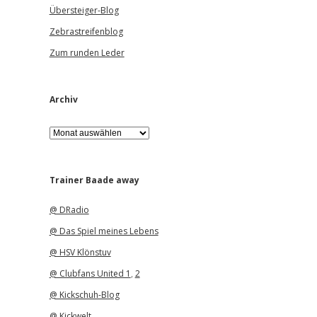
Übersteiger-Blog
Zebrastreifenblog
Zum runden Leder
Archiv
A
r
c
h
i
Trainer Baade away
v
@ DRadio
@ Das Spiel meines Lebens
@ HSV Klönstuv
@ Clubfans United 1
,
2
@ Kickschuh-Blog
@ Kickwelt