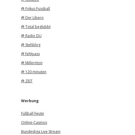
@ Fokus Fussball
@ Der Libero
@ Total beglubbt
@ Radio DU
@ Stehblog
@ fehlpass
@ Millernton
@ 120 minuten
@ ZEIT
Werbung
Fußball heute
Online-Casinos
Bundesliga Live Stream