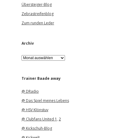
Übersteiger-Blog
Zebrastreifenblog
Zum runden Leder
Archiv
A
r
c
h
i
Trainer Baade away
v
@ DRadio
@ Das Spiel meines Lebens
@ HSV Klönstuv
@ Clubfans United 1
,
2
@ Kickschuh-Blog
@ Kickwelt