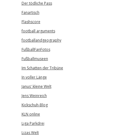
Der tödliche Pass
Fanartisch
Flashscore
football arguments
footballandgeography
FußballFanFotos
Fußballmuseen
Im Schatten der Tribüne
In voller Länge
Janus' kleine Welt
Jens Weinreich
Kickschuh-Blog
KLN online
Liga Parkdrei
Lizas Welt