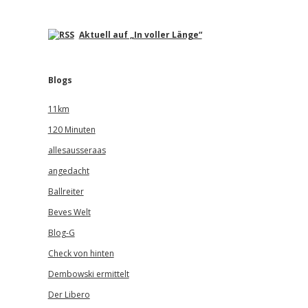
Aktuell auf „In voller Länge“
Blogs
11km
120 Minuten
allesausseraas
angedacht
Ballreiter
Beves Welt
Blog-G
Check von hinten
Dembowski ermittelt
Der Libero