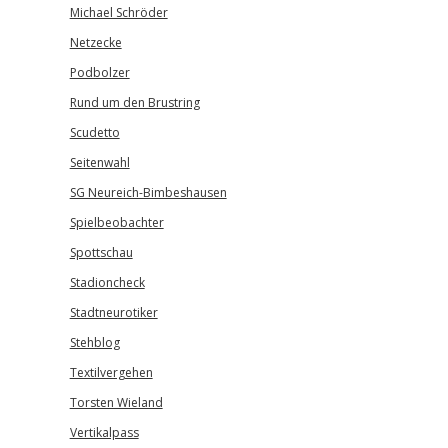
Michael Schröder
Netzecke
Podbolzer
Rund um den Brustring
Scudetto
Seitenwahl
SG Neureich-Bimbeshausen
Spielbeobachter
Spottschau
Stadioncheck
Stadtneurotiker
Stehblog
Textilvergehen
Torsten Wieland
Vertikalpass