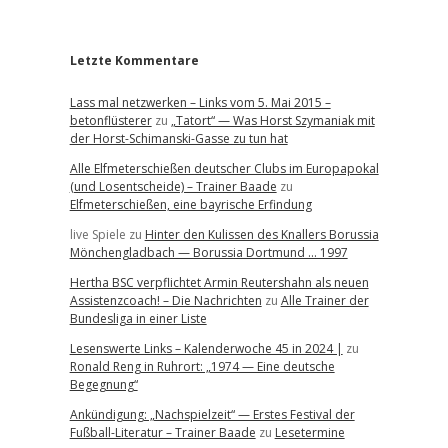
r
Letzte Kommentare
Lass mal netzwerken – Links vom 5. Mai 2015 –
betonflüsterer
zu
„Tatort“ — Was Horst Szymaniak mit
der Horst-Schimanski-Gasse zu tun hat
Alle Elfmeterschießen deutscher Clubs im Europapokal
(und Losentscheide) – Trainer Baade
zu
Elfmeterschießen, eine bayrische Erfindung
live Spiele
zu
Hinter den Kulissen des Knallers Borussia
Mönchengladbach — Borussia Dortmund … 1997
Hertha BSC verpflichtet Armin Reutershahn als neuen
Assistenzcoach! – Die Nachrichten
zu
Alle Trainer der
Bundesliga in einer Liste
Lesenswerte Links – Kalenderwoche 45 in 2024 |
zu
Ronald Reng in Ruhrort: „1974 — Eine deutsche
Begegnung“
Ankündigung: „Nachspielzeit“ — Erstes Festival der
Fußball-Literatur – Trainer Baade
zu
Lesetermine