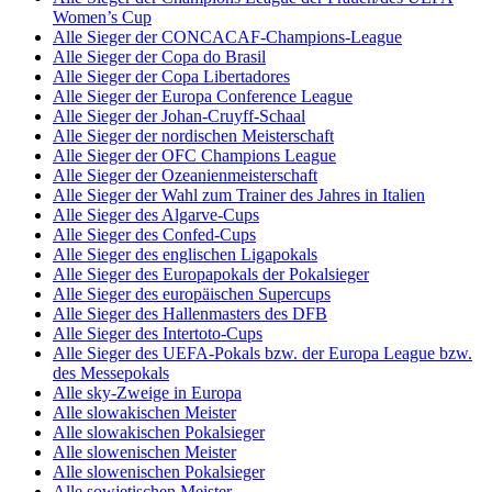
Women’s Cup
Alle Sieger der CONCACAF-Champions-League
Alle Sieger der Copa do Brasil
Alle Sieger der Copa Libertadores
Alle Sieger der Europa Conference League
Alle Sieger der Johan-Cruyff-Schaal
Alle Sieger der nordischen Meisterschaft
Alle Sieger der OFC Champions League
Alle Sieger der Ozeanienmeisterschaft
Alle Sieger der Wahl zum Trainer des Jahres in Italien
Alle Sieger des Algarve-Cups
Alle Sieger des Confed-Cups
Alle Sieger des englischen Ligapokals
Alle Sieger des Europapokals der Pokalsieger
Alle Sieger des europäischen Supercups
Alle Sieger des Hallenmasters des DFB
Alle Sieger des Intertoto-Cups
Alle Sieger des UEFA-Pokals bzw. der Europa League bzw.
des Messepokals
Alle sky-Zweige in Europa
Alle slowakischen Meister
Alle slowakischen Pokalsieger
Alle slowenischen Meister
Alle slowenischen Pokalsieger
Alle sowjetischen Meister