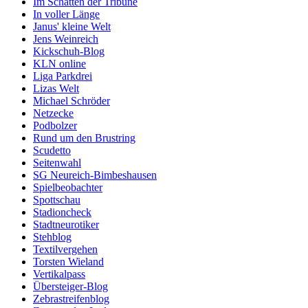
Im Schatten der Tribüne
In voller Länge
Janus' kleine Welt
Jens Weinreich
Kickschuh-Blog
KLN online
Liga Parkdrei
Lizas Welt
Michael Schröder
Netzecke
Podbolzer
Rund um den Brustring
Scudetto
Seitenwahl
SG Neureich-Bimbeshausen
Spielbeobachter
Spottschau
Stadioncheck
Stadtneurotiker
Stehblog
Textilvergehen
Torsten Wieland
Vertikalpass
Übersteiger-Blog
Zebrastreifenblog