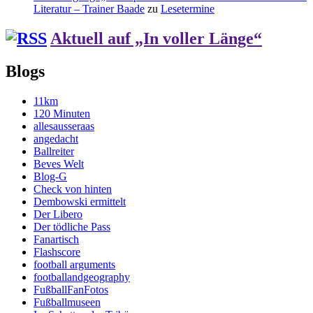
Literatur – Trainer Baade
zu
Lesetermine
Aktuell auf „In voller Länge“
Blogs
11km
120 Minuten
allesausseraas
angedacht
Ballreiter
Beves Welt
Blog-G
Check von hinten
Dembowski ermittelt
Der Libero
Der tödliche Pass
Fanartisch
Flashscore
football arguments
footballandgeography
FußballFanFotos
Fußballmuseen