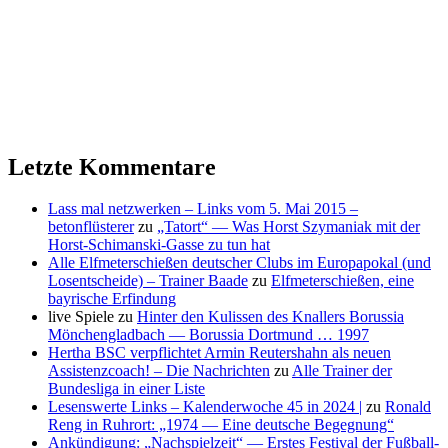
Letzte Kommentare
Lass mal netzwerken – Links vom 5. Mai 2015 –
betonflüsterer
zu
„Tatort“ — Was Horst Szymaniak mit der
Horst-Schimanski-Gasse zu tun hat
Alle Elfmeterschießen deutscher Clubs im Europapokal (und
Losentscheide) – Trainer Baade
zu
Elfmeterschießen, eine
bayrische Erfindung
live Spiele
zu
Hinter den Kulissen des Knallers Borussia
Mönchengladbach — Borussia Dortmund … 1997
Hertha BSC verpflichtet Armin Reutershahn als neuen
Assistenzcoach! – Die Nachrichten
zu
Alle Trainer der
Bundesliga in einer Liste
Lesenswerte Links – Kalenderwoche 45 in 2024 |
zu
Ronald
Reng in Ruhrort: „1974 — Eine deutsche Begegnung“
Ankündigung: „Nachspielzeit“ — Erstes Festival der Fußball-