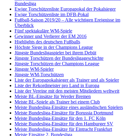
Bundesliga
Ewige Torschützenliste Europapokal der Pokalsieger
Ewige Torschützenliste im DFB-Pokal
Fußball-Saison 2019/20 – Alle wichtigen Ereignisse im
Überblick
Fünf spektakuläre WM-Spiele
Gewinner und Verlierer der EM 2016
Highlights des deutschen Fußballs
Höchste Siege in der Champions League
Jüngste Bundesligaspieler bei ihrem Debüt
Jüngste Torschützen der Bundesligageschichte
Jüngste Torschützen der Champions League
Jüngste WM-Spieler
Jüngste WM-Torschützen
Liste der Europapokalsieger als Trainer und als Spieler
Liste der Rekordmeister pro Land in Europa
Liste der Vereine mit den meisten Mitgliedern weltweit
Meiste BL-Einsätze für Werder Bremen
Meiste BL-Spiele als Trainer bei einem Club
Meiste Bundesliga-Einsätze eines ausländischen Spielers
Meiste Bundesliga-Einsätze für Borussia Dortmund
Meiste Bundesliga-Einsätze für den 1. FC Köln
Meiste Bundesliga-Einsätze für den Hamburger SV
Meiste Bundesliga-Einsätze für Eintracht Frankfurt
Meiste Einsätze 2. Bundesliga