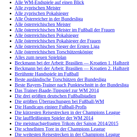
Alle WM-Endspiele auf einen Blick
Alle zyprischen Meister
Alle zyprischen Pokalsieger
Alle Österreicher in der Bundesliga
Alle österreichischen Meister
Alle österreichischen Meister im Fußball der Frauen
Alle österreichischen Pokalsieger
Alle österreichischen Pokalsieger der Frauen
Alle österreichischen Sieger der Ersten Liga
Alle österreichischen Torschützenkönige
Alles zum neuen Spielplan
Beckmann bei der Arbeit: Brasilien — Kroatien 1. Halbzeit
Beckmann bei der Arbeit: Brasilien — Kroatien 2. Halbzeit
Berühmte Handspiele im Fußball
Beste ausländische Torschützen der Bundesliga
Beste Bayern-Trainer nach Punkteschnitt in der Bundesliga
Das Trainer-Baade-Tippspiel zur WM 2014
Die drei größten deutschen Fußballstadien
Die größten Überraschungen bei Fußball-WM
Die Handicaps einiger Fußball-Profis
Die kürzesten Reisestrecken in der Champions League
Die lauffleißigsten Spieler der WM 2014
Die meistnachgefragten Trikots der Saison 2014/2015
Die schnellsten Tore in der Champions League
Die weitesten Reisestrecken in der Champions League