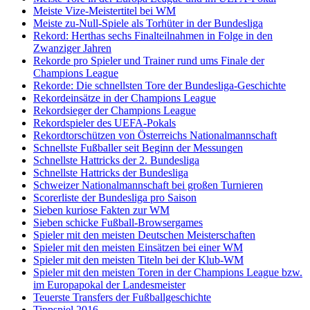
Meiste Vize-Meistertitel bei WM
Meiste zu-Null-Spiele als Torhüter in der Bundesliga
Rekord: Herthas sechs Finalteilnahmen in Folge in den
Zwanziger Jahren
Rekorde pro Spieler und Trainer rund ums Finale der
Champions League
Rekorde: Die schnellsten Tore der Bundesliga-Geschichte
Rekordeinsätze in der Champions League
Rekordsieger der Champions League
Rekordspieler des UEFA-Pokals
Rekordtorschützen von Österreichs Nationalmannschaft
Schnellste Fußballer seit Beginn der Messungen
Schnellste Hattricks der 2. Bundesliga
Schnellste Hattricks der Bundesliga
Schweizer Nationalmannschaft bei großen Turnieren
Scorerliste der Bundesliga pro Saison
Sieben kuriose Fakten zur WM
Sieben schicke Fußball-Browsergames
Spieler mit den meisten Deutschen Meisterschaften
Spieler mit den meisten Einsätzen bei einer WM
Spieler mit den meisten Titeln bei der Klub-WM
Spieler mit den meisten Toren in der Champions League bzw.
im Europapokal der Landesmeister
Teuerste Transfers der Fußballgeschichte
Tippspiel 2016