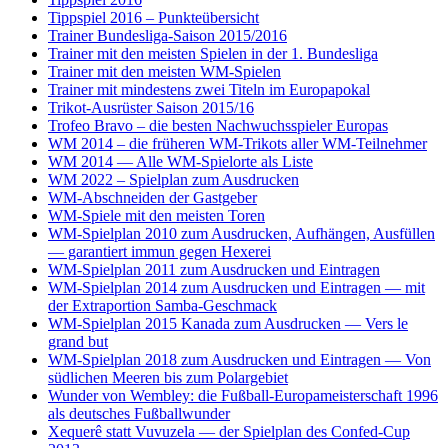
Tippspiel 2016 – Punkteübersicht
Trainer Bundesliga-Saison 2015/2016
Trainer mit den meisten Spielen in der 1. Bundesliga
Trainer mit den meisten WM-Spielen
Trainer mit mindestens zwei Titeln im Europapokal
Trikot-Ausrüster Saison 2015/16
Trofeo Bravo – die besten Nachwuchsspieler Europas
WM 2014 – die früheren WM-Trikots aller WM-Teilnehmer
WM 2014 — Alle WM-Spielorte als Liste
WM 2022 – Spielplan zum Ausdrucken
WM-Abschneiden der Gastgeber
WM-Spiele mit den meisten Toren
WM-Spielplan 2010 zum Ausdrucken, Aufhängen, Ausfüllen
— garantiert immun gegen Hexerei
WM-Spielplan 2011 zum Ausdrucken und Eintragen
WM-Spielplan 2014 zum Ausdrucken und Eintragen — mit
der Extraportion Samba-Geschmack
WM-Spielplan 2015 Kanada zum Ausdrucken — Vers le
grand but
WM-Spielplan 2018 zum Ausdrucken und Eintragen — Von
südlichen Meeren bis zum Polargebiet
Wunder von Wembley: die Fußball-Europameisterschaft 1996
als deutsches Fußballwunder
Xequerê statt Vuvuzela — der Spielplan des Confed-Cup