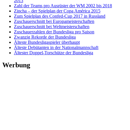
2013
Zahl der Teams pro Ausrüster der WM 2002 bis 2018
Zincha – der Spielplan der Copa América 2015
Zum Spielplan des Confed-Cup 2017 in Russland
Zuschauerschnitt bei Europameisterschaften
Zuschauerschnitt bei Weltmeisterschaften
Zuschauerzahlen der Bundesliga pro Saison
Zwanzig Rekorde der Bundesliga
Älteste Bundesligaspieler überhaupt
Älteste Debütanten in der Nationalmannschaft
Ältester Doppel-Torschütze der Bundesliga
Werbung