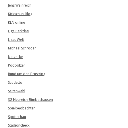
Jens Weinreich
Kickschuh-Blog
KLN online
Liga Parkdrei
Lizas Welt
Michael Schröder
Netzecke
Podbolzer
Rund um den Brustring
Scudetto
Seitenwahl
SG Neureich-Bimbeshausen
Spielbeobachter
Spottschau
Stadioncheck