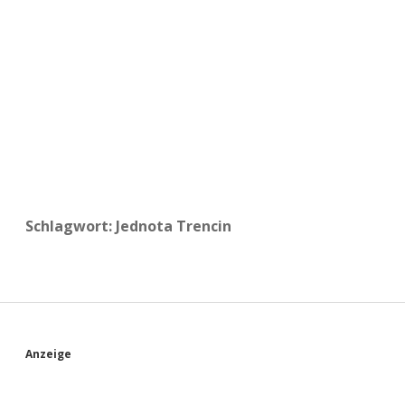
a
d
e
Schlagwort:
Jednota Trencin
S
Anzeige