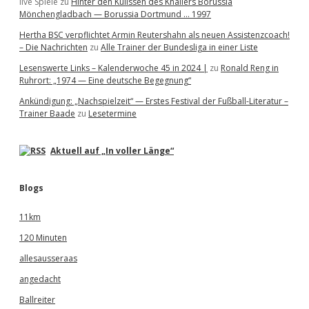
live Spiele
zu
Hinter den Kulissen des Knallers Borussia
Mönchengladbach — Borussia Dortmund … 1997
Hertha BSC verpflichtet Armin Reutershahn als neuen Assistenzcoach!
– Die Nachrichten
zu
Alle Trainer der Bundesliga in einer Liste
Lesenswerte Links – Kalenderwoche 45 in 2024 |
zu
Ronald Reng in
Ruhrort: „1974 — Eine deutsche Begegnung“
Ankündigung: „Nachspielzeit“ — Erstes Festival der Fußball-Literatur –
Trainer Baade
zu
Lesetermine
Aktuell auf „In voller Länge“
Blogs
11km
120 Minuten
allesausseraas
angedacht
Ballreiter