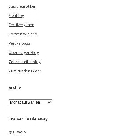
Stadtneurotiker
Stehblog
Textilvergehen
Torsten Wieland
Vertikalpass
Übersteiger-Blog
Zebrastreifenblog
Zum runden Leder
Archiv
A
r
c
h
Trainer Baade away
i
v
@ DRadio