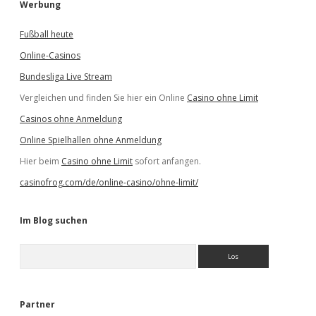
Werbung
Fußball heute
Online-Casinos
Bundesliga Live Stream
Vergleichen und finden Sie hier ein Online
Casino ohne Limit
Casinos ohne Anmeldung
Online Spielhallen ohne Anmeldung
Hier beim
Casino ohne Limit
sofort anfangen.
casinofrog.com/de/online-casino/ohne-limit/
Im Blog suchen
S
u
c
h
e
Partner
n