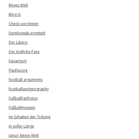
Beves Welt
Blog-G
Check von hinten
Dembowski ermittelt
Der Libero
Der tödliche Pass
Fanartisch
Flashscore
football arguments
footballandgeography
FußballFanFotos
Fußballmuseen
Im Schatten der Tribüne
In voller Länge
Janus' kleine Welt