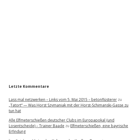
i
d
e
b
a
r
Letzte Kommentare
Lass mal netzwerken – Links vom 5. Mai 2015 – betonflüsterer
zu
„Tatort“ — Was Horst Szymaniak mit der Horst-Schimanski-Gasse zu
tun hat
Alle Elfmeterschießen deutscher Clubs im Europapokal (und
Losentscheide) – Trainer Baade
zu
Elfmeterschießen, eine bayrische
Erfindung