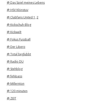
@ Das Spiel meines Lebens
@ HSV Klönstuv
@ Clubfans United 1
,
2
@ Kickschuh-Blog
@ Kickwelt
@ Fokus Fussball
@ Der Libero
@ Total beglubbt
@ Radio DU
@ Stehblog
@ fehlpass
@ Millernton
@ 120 minuten
@ ZEIT