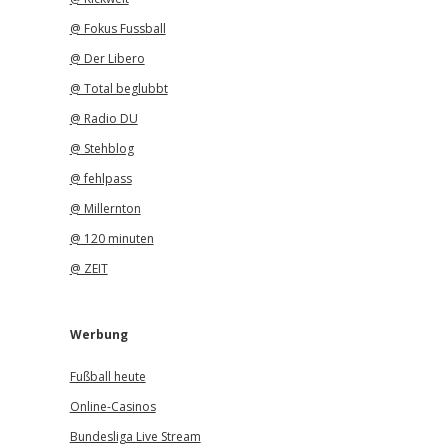
@ Fokus Fussball
@ Der Libero
@ Total beglubbt
@ Radio DU
@ Stehblog
@ fehlpass
@ Millernton
@ 120 minuten
@ ZEIT
Werbung
Fußball heute
Online-Casinos
Bundesliga Live Stream