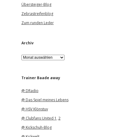
Übersteiger-Blog
Zebrastreifenblog
Zum runden Leder
Archiv
A
r
c
h
i
Trainer Baade away
v
@ DRadio
@ Das Spiel meines Lebens
@ HSV Klönstuv
@ Clubfans United 1
,
2
@ Kickschuh-Blog
@ Kickwelt