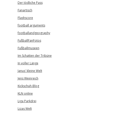
Der tödliche Pass
Fanartisch
Flashscore
football arguments
footballandgeography
FußballFanFotos
Fußballmuseen
Im Schatten der Tribüne
In voller Länge
Janus' kleine Welt
Jens Weinreich
Kickschuh-Blog
KLN online
Liga Parkdrei
Lizas Welt