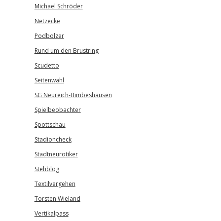
Michael Schröder
Netzecke
Podbolzer
Rund um den Brustring
Scudetto
Seitenwahl
SG Neureich-Bimbeshausen
Spielbeobachter
Spottschau
Stadioncheck
Stadtneurotiker
Stehblog
Textilvergehen
Torsten Wieland
Vertikalpass