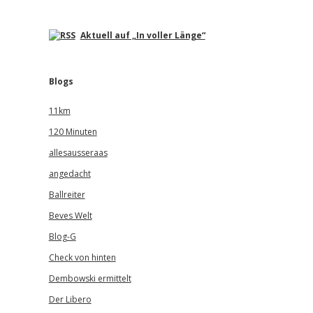
Aktuell auf „In voller Länge“
Blogs
11km
120 Minuten
allesausseraas
angedacht
Ballreiter
Beves Welt
Blog-G
Check von hinten
Dembowski ermittelt
Der Libero