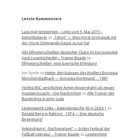
r
Letzte Kommentare
Lass mal netzwerken – Links vom 5. Mai 2015 –
betonflüsterer
zu
„Tatort“ — Was Horst Szymaniak mit
der Horst-Schimanski-Gasse zu tun hat
Alle Elfmeterschießen deutscher Clubs im Europapokal
(und Losentscheide) – Trainer Baade
zu
Elfmeterschießen, eine bayrische Erfindung
live Spiele
zu
Hinter den Kulissen des Knallers Borussia
Mönchengladbach — Borussia Dortmund … 1997
Hertha BSC verpflichtet Armin Reutershahn als neuen
Assistenzcoach! – Die Nachrichten
zu
Alle Trainer der
Bundesliga in einer Liste
Lesenswerte Links – Kalenderwoche 45 in 2024 |
zu
Ronald Reng in Ruhrort: „1974 — Eine deutsche
Begegnung“
Ankündigung: „Nachspielzeit“ — Erstes Festival der
Fußball-Literatur – Trainer Baade
zu
Lesetermine