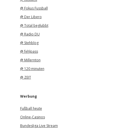
@ Fokus Fussball
@ Der Libero
@ Total beglubbt
@ Radio DU
@ Stehblog
@ fehlpass
@ Millernton
@ 120 minuten
@ ZEIT
Werbung
Fußball heute
Online-Casinos
Bundesliga Live Stream