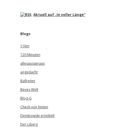
Aktuell auf „In voller Länge“
Blogs
11km
120 Minuten
allesausseraas
angedacht
Ballreiter
Beves Welt
Blog-G
Check von hinten
Dembowski ermittelt
Der Libero