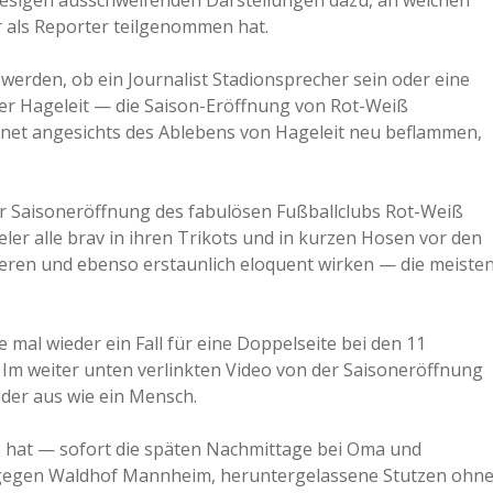
 hiesigen ausschweifenden Darstellungen dazu, an welchen
 als Reporter teilgenommen hat.
a
 werden, ob ein Journalist Stadionsprecher sein oder eine
a
ier Hageleit — die Saison-Eröffnung von Rot-Weiß
hnet angesichts des Ablebens von Hageleit neu beflammen,
d
ner Saisoneröffnung des fabulösen Fußballclubs Rot-Weiß
e
eler alle brav in ihren Trikots und in kurzen Hosen vor den
ieren und ebenso erstaunlich eloquent wirken — die meiste
 mal wieder ein Fall für eine Doppelseite bei den 11
Im weiter unten verlinkten Video von der Saisoneröffnung
eder aus wie ein Mensch.
s hat — sofort die späten Nachmittage bei Oma und
gegen Waldhof Mannheim, heruntergelassene Stutzen ohn