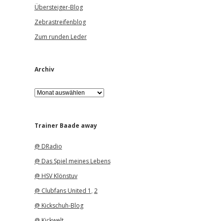
Übersteiger-Blog
Zebrastreifenblog
Zum runden Leder
Archiv
A
r
c
h
i
Trainer Baade away
v
@ DRadio
@ Das Spiel meines Lebens
@ HSV Klönstuv
@ Clubfans United 1
,
2
@ Kickschuh-Blog
@ Kickwelt