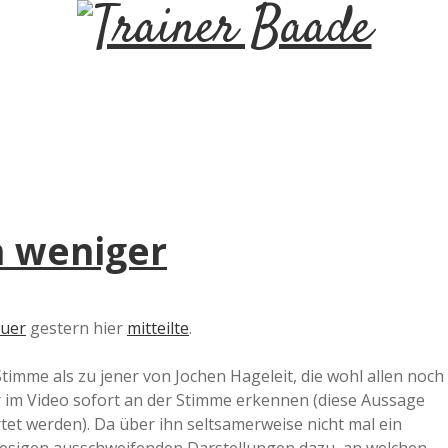
T
r
a
i
 weniger
n
e
uer
gestern hier
mitteilte
.
r
timme als zu jener von Jochen Hageleit, die wohl allen noch
ier im Video sofort an der Stimme erkennen (diese Aussage
B
rtet werden). Da über ihn seltsamerweise nicht mal ein