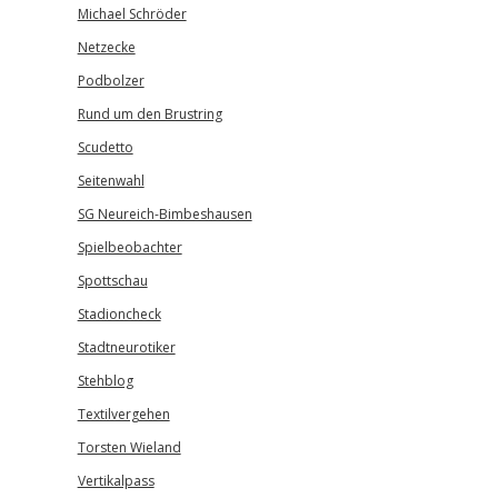
Michael Schröder
Netzecke
Podbolzer
Rund um den Brustring
Scudetto
Seitenwahl
SG Neureich-Bimbeshausen
Spielbeobachter
Spottschau
Stadioncheck
Stadtneurotiker
Stehblog
Textilvergehen
Torsten Wieland
Vertikalpass