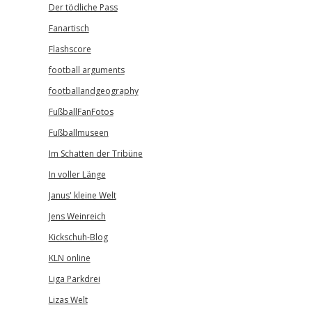
Der tödliche Pass
Fanartisch
Flashscore
football arguments
footballandgeography
FußballFanFotos
Fußballmuseen
Im Schatten der Tribüne
In voller Länge
Janus' kleine Welt
Jens Weinreich
Kickschuh-Blog
KLN online
Liga Parkdrei
Lizas Welt