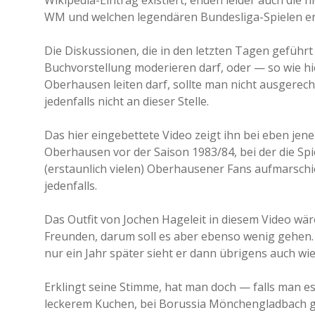
Wikipedia-Eintrag existiert, enden leider auch die
WM und welchen legendären Bundesliga-Spielen er
Die Diskussionen, die in den letzten Tagen geführt
Buchvorstellung moderieren darf, oder — so wie h
Oberhausen leiten darf, sollte man nicht ausgerec
jedenfalls nicht an dieser Stelle.
Das hier eingebettete Video zeigt ihn bei eben je
Oberhausen vor der Saison 1983/84, bei der die Spi
(erstaunlich vielen) Oberhausener Fans aufmarsch
jedenfalls.
Das Outfit von Jochen Hageleit in diesem Video wäre
Freunden, darum soll es aber ebenso wenig gehen. 
nur ein Jahr später sieht er dann übrigens auch wi
Erklingt seine Stimme, hat man doch — falls man e
leckerem Kuchen, bei Borussia Mönchengladbach 