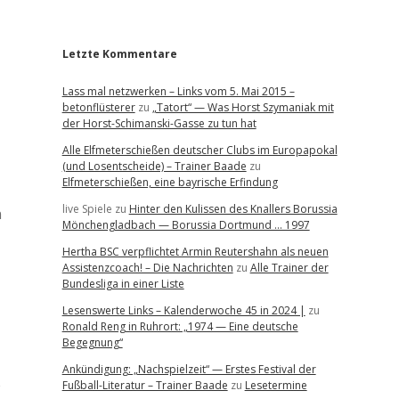
r
Letzte Kommentare
Lass mal netzwerken – Links vom 5. Mai 2015 –
betonflüsterer
zu
„Tatort“ — Was Horst Szymaniak mit
der Horst-Schimanski-Gasse zu tun hat
Alle Elfmeterschießen deutscher Clubs im Europapokal
(und Losentscheide) – Trainer Baade
zu
Elfmeterschießen, eine bayrische Erfindung
live Spiele
zu
Hinter den Kulissen des Knallers Borussia
n
Mönchengladbach — Borussia Dortmund … 1997
Hertha BSC verpflichtet Armin Reutershahn als neuen
Assistenzcoach! – Die Nachrichten
zu
Alle Trainer der
Bundesliga in einer Liste
Lesenswerte Links – Kalenderwoche 45 in 2024 |
zu
Ronald Reng in Ruhrort: „1974 — Eine deutsche
Begegnung“
Ankündigung: „Nachspielzeit“ — Erstes Festival der
e
Fußball-Literatur – Trainer Baade
zu
Lesetermine