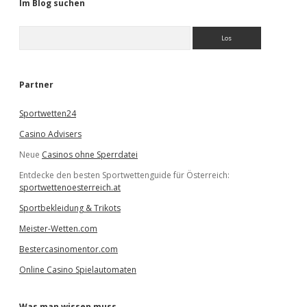
Im Blog suchen
S
u
c
h
e
Partner
n
Sportwetten24
Casino Advisers
Neue
Casinos ohne Sperrdatei
Entdecke den besten Sportwettenguide für Österreich:
sportwettenoesterreich.at
Sportbekleidung & Trikots
Meister-Wetten.com
Bestercasinomentor.com
Online Casino Spielautomaten
Was man wissen muss