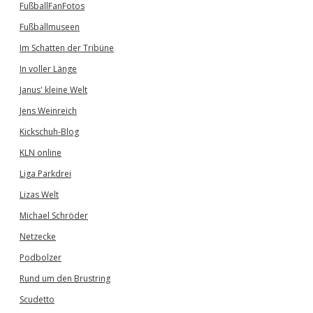
FußballFanFotos
Fußballmuseen
Im Schatten der Tribüne
In voller Länge
Janus' kleine Welt
Jens Weinreich
Kickschuh-Blog
KLN online
Liga Parkdrei
Lizas Welt
Michael Schröder
Netzecke
Podbolzer
Rund um den Brustring
Scudetto