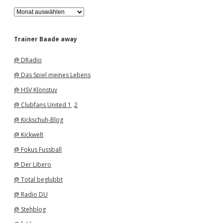
A
r
c
h
Trainer Baade away
i
v
@ DRadio
@ Das Spiel meines Lebens
@ HSV Klönstuv
@ Clubfans United 1
,
2
@ Kickschuh-Blog
@ Kickwelt
@ Fokus Fussball
@ Der Libero
@ Total beglubbt
@ Radio DU
@ Stehblog