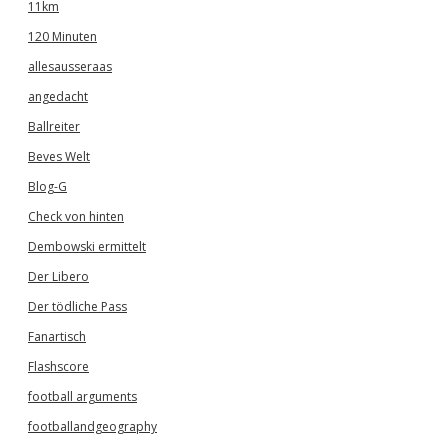
11km
120 Minuten
allesausseraas
angedacht
Ballreiter
Beves Welt
Blog-G
Check von hinten
Dembowski ermittelt
Der Libero
Der tödliche Pass
Fanartisch
Flashscore
football arguments
footballandgeography