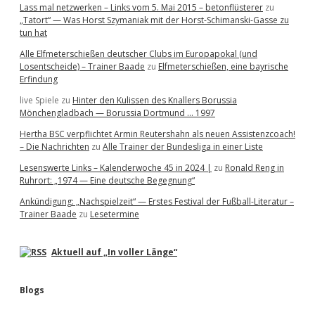
Lass mal netzwerken – Links vom 5. Mai 2015 – betonflüsterer
zu
„Tatort“ — Was Horst Szymaniak mit der Horst-Schimanski-Gasse zu
tun hat
Alle Elfmeterschießen deutscher Clubs im Europapokal (und
Losentscheide) – Trainer Baade
zu
Elfmeterschießen, eine bayrische
Erfindung
live Spiele
zu
Hinter den Kulissen des Knallers Borussia
Mönchengladbach — Borussia Dortmund … 1997
Hertha BSC verpflichtet Armin Reutershahn als neuen Assistenzcoach!
– Die Nachrichten
zu
Alle Trainer der Bundesliga in einer Liste
Lesenswerte Links – Kalenderwoche 45 in 2024 |
zu
Ronald Reng in
Ruhrort: „1974 — Eine deutsche Begegnung“
Ankündigung: „Nachspielzeit“ — Erstes Festival der Fußball-Literatur –
Trainer Baade
zu
Lesetermine
Aktuell auf „In voller Länge“
Blogs