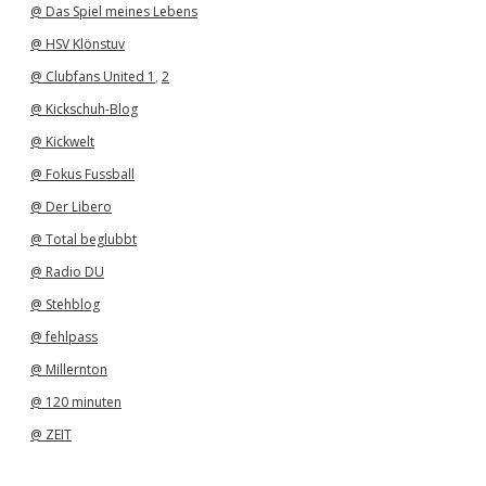
@ Das Spiel meines Lebens
@ HSV Klönstuv
@ Clubfans United 1
,
2
@ Kickschuh-Blog
@ Kickwelt
@ Fokus Fussball
@ Der Libero
@ Total beglubbt
@ Radio DU
@ Stehblog
@ fehlpass
@ Millernton
@ 120 minuten
@ ZEIT