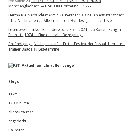
live Spiele
zu
Hinter den Kulissen des Knallers Borussia
Mönchengladbach — Borussia Dortmund … 1997
Hertha BSC verpflichtet Armin Reutershahn als neuen Assistenzcoach!
– Die Nachrichten
zu
Alle Trainer der Bundesliga in einer Liste
Lesenswerte Links – Kalenderwoche 45 in 2024 |
zu
Ronald Reng in
Ruhrort: „1974 — Eine deutsche Begegnung“
Ankündigung: „Nachspielzeit“ — Erstes Festival der Fußball-Literatur –
Trainer Baade
zu
Lesetermine
Aktuell auf „In voller Länge“
Blogs
11km
120 Minuten
allesausseraas
angedacht
Ballreiter