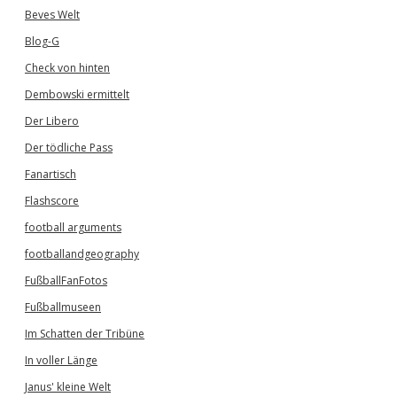
Beves Welt
Blog-G
Check von hinten
Dembowski ermittelt
Der Libero
Der tödliche Pass
Fanartisch
Flashscore
football arguments
footballandgeography
FußballFanFotos
Fußballmuseen
Im Schatten der Tribüne
In voller Länge
Janus' kleine Welt