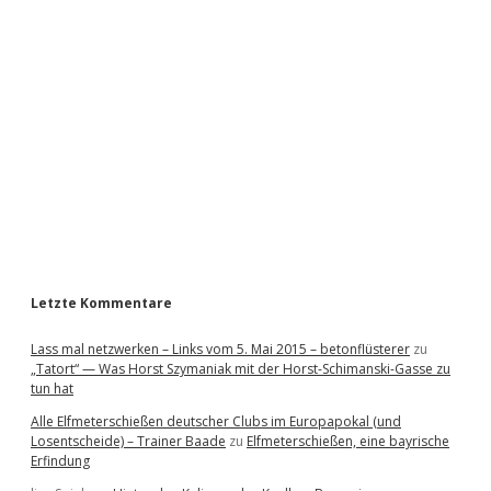
i
d
e
b
a
r
Letzte Kommentare
Lass mal netzwerken – Links vom 5. Mai 2015 – betonflüsterer
zu
„Tatort“ — Was Horst Szymaniak mit der Horst-Schimanski-Gasse zu
tun hat
Alle Elfmeterschießen deutscher Clubs im Europapokal (und
Losentscheide) – Trainer Baade
zu
Elfmeterschießen, eine bayrische
Erfindung