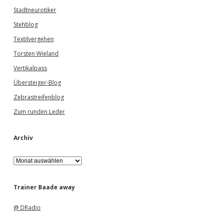
Stadtneurotiker
Stehblog
Textilvergehen
Torsten Wieland
Vertikalpass
Übersteiger-Blog
Zebrastreifenblog
Zum runden Leder
Archiv
A
r
c
h
Trainer Baade away
i
v
@ DRadio