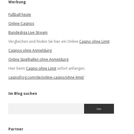
Werbung
Fußball heute
Online-Casinos
Bundesliga Live Stream
Vergleichen und finden Sie hier ein Online
Casino ohne Limit
Casinos ohne Anmeldung
Online Spielhallen ohne Anmeldung
Hier beim
Casino ohne Limit
sofort anfangen.
casinofrog.com/de/online-casino/ohne-limit/
Im Blog suchen
S
u
c
h
e
Partner
n