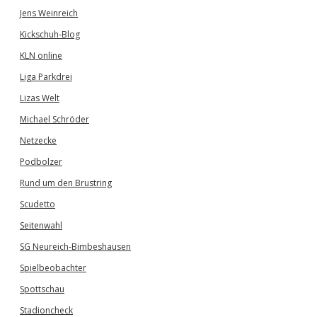
Jens Weinreich
Kickschuh-Blog
KLN online
Liga Parkdrei
Lizas Welt
Michael Schröder
Netzecke
Podbolzer
Rund um den Brustring
Scudetto
Seitenwahl
SG Neureich-Bimbeshausen
Spielbeobachter
Spottschau
Stadioncheck