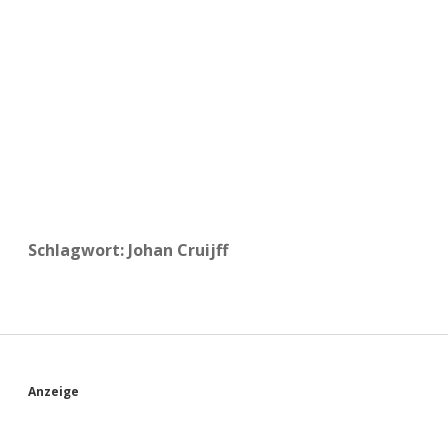
a
d
e
Schlagwort:
Johan Cruijff
S
Anzeige