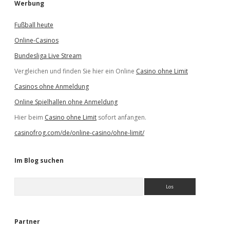
Werbung
Fußball heute
Online-Casinos
Bundesliga Live Stream
Vergleichen und finden Sie hier ein Online
Casino ohne Limit
Casinos ohne Anmeldung
Online Spielhallen ohne Anmeldung
Hier beim
Casino ohne Limit
sofort anfangen.
casinofrog.com/de/online-casino/ohne-limit/
Im Blog suchen
S
u
c
h
e
Partner
n