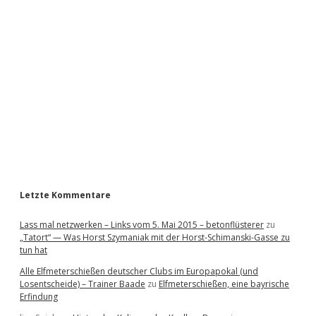
i
d
e
b
a
r
Letzte Kommentare
Lass mal netzwerken – Links vom 5. Mai 2015 – betonflüsterer
zu
„Tatort“ — Was Horst Szymaniak mit der Horst-Schimanski-Gasse zu
tun hat
Alle Elfmeterschießen deutscher Clubs im Europapokal (und
Losentscheide) – Trainer Baade
zu
Elfmeterschießen, eine bayrische
Erfindung