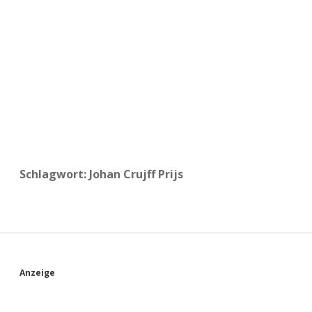
a
d
e
Schlagwort:
Johan Crujff Prijs
S
Anzeige