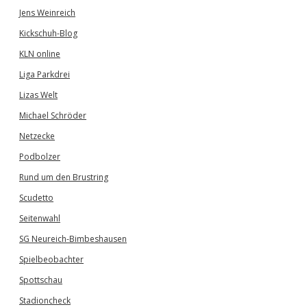
Jens Weinreich
Kickschuh-Blog
KLN online
Liga Parkdrei
Lizas Welt
Michael Schröder
Netzecke
Podbolzer
Rund um den Brustring
Scudetto
Seitenwahl
SG Neureich-Bimbeshausen
Spielbeobachter
Spottschau
Stadioncheck