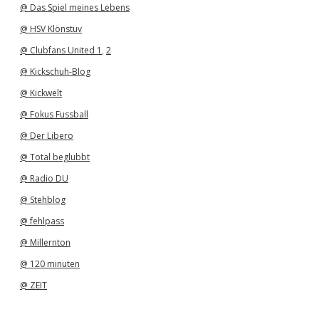
@ Das Spiel meines Lebens
@ HSV Klönstuv
@ Clubfans United 1
,
2
@ Kickschuh-Blog
@ Kickwelt
@ Fokus Fussball
@ Der Libero
@ Total beglubbt
@ Radio DU
@ Stehblog
@ fehlpass
@ Millernton
@ 120 minuten
@ ZEIT