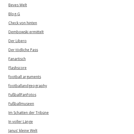
Beves Welt
Blog-G
Check von hinten
Dembowski ermittelt
Der Libero
Der tödliche Pass
Fanartisch
Flashscore
football arguments
footballandgeography
FußballFanFotos
Fußballmuseen
Im Schatten der Tribüne
In voller Länge
Janus' kleine Welt