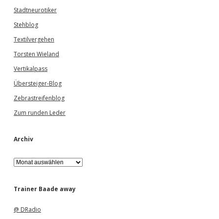
Stadtneurotiker
Stehblog
Textilvergehen
Torsten Wieland
Vertikalpass
Übersteiger-Blog
Zebrastreifenblog
Zum runden Leder
Archiv
A
r
c
h
Trainer Baade away
i
v
@ DRadio