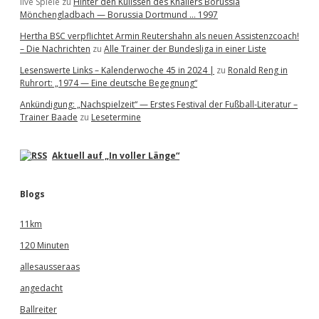
live Spiele
zu
Hinter den Kulissen des Knallers Borussia
Mönchengladbach — Borussia Dortmund … 1997
Hertha BSC verpflichtet Armin Reutershahn als neuen Assistenzcoach!
– Die Nachrichten
zu
Alle Trainer der Bundesliga in einer Liste
Lesenswerte Links – Kalenderwoche 45 in 2024 |
zu
Ronald Reng in
Ruhrort: „1974 — Eine deutsche Begegnung“
Ankündigung: „Nachspielzeit“ — Erstes Festival der Fußball-Literatur –
Trainer Baade
zu
Lesetermine
Aktuell auf „In voller Länge“
Blogs
11km
120 Minuten
allesausseraas
angedacht
Ballreiter