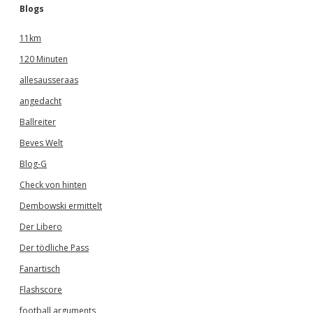
Blogs
11km
120 Minuten
allesausseraas
angedacht
Ballreiter
Beves Welt
Blog-G
Check von hinten
Dembowski ermittelt
Der Libero
Der tödliche Pass
Fanartisch
Flashscore
football arguments