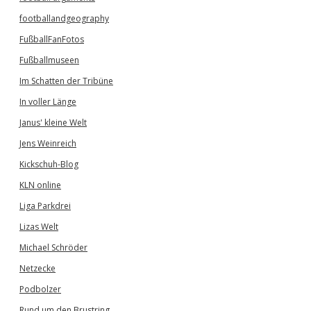
footballandgeography
FußballFanFotos
Fußballmuseen
Im Schatten der Tribüne
In voller Länge
Janus' kleine Welt
Jens Weinreich
Kickschuh-Blog
KLN online
Liga Parkdrei
Lizas Welt
Michael Schröder
Netzecke
Podbolzer
Rund um den Brustring