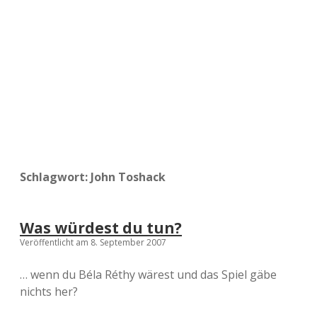
a
d
e
Schlagwort:
John Toshack
Was würdest du tun?
Veröffentlicht am 8. September 2007
… wenn du Béla Réthy wärest und das Spiel gäbe
nichts her?