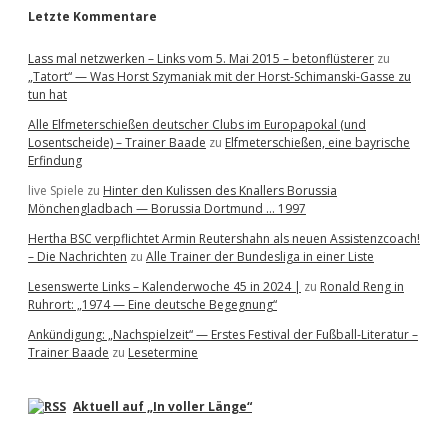
Letzte Kommentare
Lass mal netzwerken – Links vom 5. Mai 2015 – betonflüsterer
zu
„Tatort“ — Was Horst Szymaniak mit der Horst-Schimanski-Gasse zu
tun hat
Alle Elfmeterschießen deutscher Clubs im Europapokal (und
Losentscheide) – Trainer Baade
zu
Elfmeterschießen, eine bayrische
Erfindung
live Spiele
zu
Hinter den Kulissen des Knallers Borussia
Mönchengladbach — Borussia Dortmund … 1997
Hertha BSC verpflichtet Armin Reutershahn als neuen Assistenzcoach!
– Die Nachrichten
zu
Alle Trainer der Bundesliga in einer Liste
Lesenswerte Links – Kalenderwoche 45 in 2024 |
zu
Ronald Reng in
Ruhrort: „1974 — Eine deutsche Begegnung“
Ankündigung: „Nachspielzeit“ — Erstes Festival der Fußball-Literatur –
Trainer Baade
zu
Lesetermine
Aktuell auf „In voller Länge“