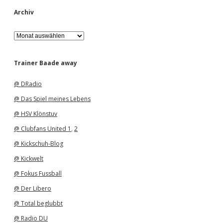
Archiv
A
r
c
h
Trainer Baade away
i
v
@ DRadio
@ Das Spiel meines Lebens
@ HSV Klönstuv
@ Clubfans United 1
,
2
@ Kickschuh-Blog
@ Kickwelt
@ Fokus Fussball
@ Der Libero
@ Total beglubbt
@ Radio DU