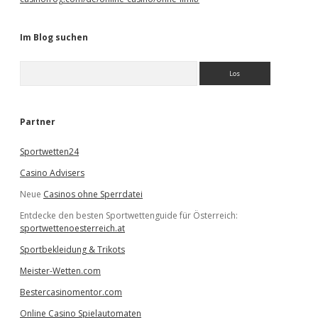
Im Blog suchen
S
u
c
h
e
Partner
n
Sportwetten24
Casino Advisers
Neue
Casinos ohne Sperrdatei
Entdecke den besten Sportwettenguide für Österreich:
sportwettenoesterreich.at
Sportbekleidung & Trikots
Meister-Wetten.com
Bestercasinomentor.com
Online Casino Spielautomaten