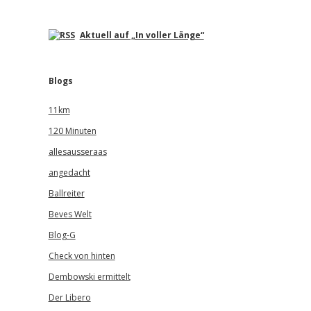
Aktuell auf „In voller Länge“
Blogs
11km
120 Minuten
allesausseraas
angedacht
Ballreiter
Beves Welt
Blog-G
Check von hinten
Dembowski ermittelt
Der Libero