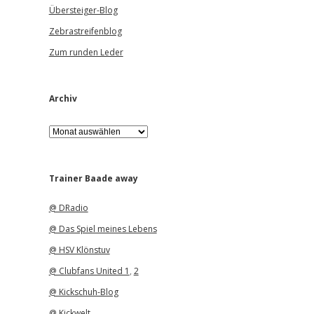
Übersteiger-Blog
Zebrastreifenblog
Zum runden Leder
Archiv
A
r
c
h
i
Trainer Baade away
v
@ DRadio
@ Das Spiel meines Lebens
@ HSV Klönstuv
@ Clubfans United 1
,
2
@ Kickschuh-Blog
@ Kickwelt