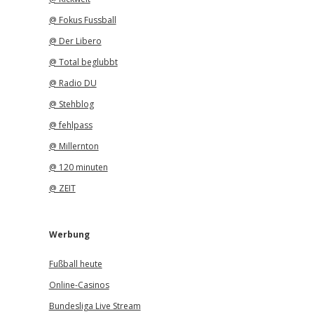
@ Fokus Fussball
@ Der Libero
@ Total beglubbt
@ Radio DU
@ Stehblog
@ fehlpass
@ Millernton
@ 120 minuten
@ ZEIT
Werbung
Fußball heute
Online-Casinos
Bundesliga Live Stream