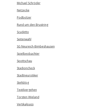
Michael Schröder
Netzecke
Podbolzer
Rund um den Brustring
Scudetto
Seitenwahl
SG Neureich-Bimbeshausen
Spielbeobachter
Spottschau
Stadioncheck
Stadtneurotiker
Stehblog
Textilvergehen
Torsten Wieland
Vertikalpass