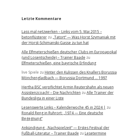
r
Letzte Kommentare
Lass mal netzwerken – Links vom 5. Mai 2015 –
betonflüsterer
zu
„Tatort“ — Was Horst Szymaniak mit
der Horst-Schimanski-Gasse zu tun hat
Alle Elfmeterschießen deutscher Clubs im Europapokal
(und Losentscheide) – Trainer Baade
zu
Elfmeterschießen, eine bayrische Erfindung
live Spiele
zu
Hinter den Kulissen des Knallers Borussia
Mönchengladbach — Borussia Dortmund … 1997
Hertha BSC verpflichtet Armin Reutershahn als neuen
Assistenzcoach! – Die Nachrichten
zu
Alle Trainer der
Bundesliga in einer Liste
Lesenswerte Links – Kalenderwoche 45 in 2024 |
zu
Ronald Reng in Ruhrort: „1974 — Eine deutsche
Begegnung“
Ankündigung: „Nachspielzeit“ — Erstes Festival der
Fußball-Literatur – Trainer Baade
zu
Lesetermine