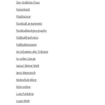
Der tödliche Pass
Fanartisch
Flashscore
football arguments
footballandgeography
FußballFanFotos
Fußballmuseen
Im Schatten der Tribüne
In voller Länge
Janus' kleine Welt
Jens Weinreich
Kickschuh-Blog
KLN online
Liga Parkdrei
Lizas Welt