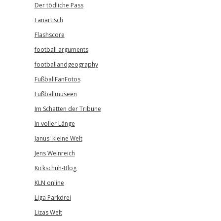
Der tödliche Pass
Fanartisch
Flashscore
football arguments
footballandgeography
FußballFanFotos
Fußballmuseen
Im Schatten der Tribüne
In voller Länge
Janus' kleine Welt
Jens Weinreich
Kickschuh-Blog
KLN online
Liga Parkdrei
Lizas Welt