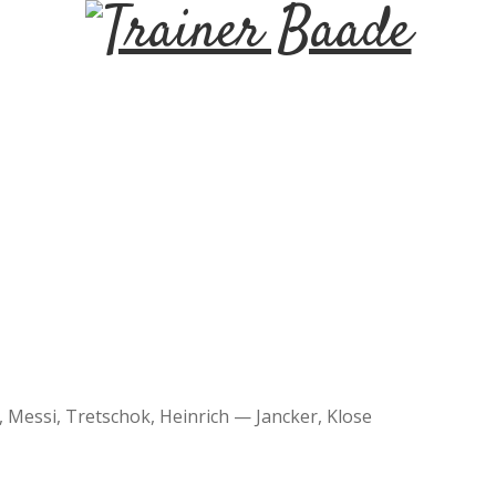
T
r
a
i
n
e
r
, Messi, Tretschok, Heinrich — Jancker, Klose
B