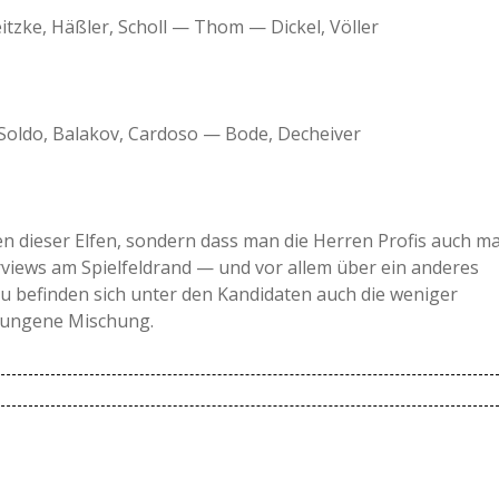
tzke, Häßler, Scholl — Thom — Dickel, Völler
a
a
 Soldo, Balakov, Cardoso — Bode, Decheiver
d
e
n dieser Elfen, sondern dass man die Herren Profis auch ma
erviews am Spielfeldrand — und vor allem über ein anderes
zu befinden sich unter den Kandidaten auch die weniger
elungene Mischung.
von Thomas Helmer und die dritte von Jens Todt.