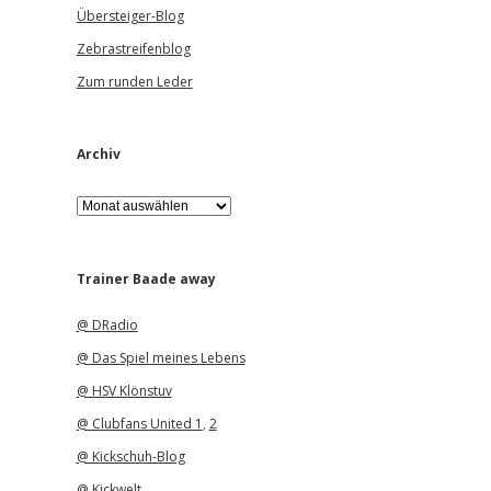
Übersteiger-Blog
Zebrastreifenblog
Zum runden Leder
Archiv
A
r
c
h
i
Trainer Baade away
v
@ DRadio
@ Das Spiel meines Lebens
@ HSV Klönstuv
@ Clubfans United 1
,
2
@ Kickschuh-Blog
@ Kickwelt