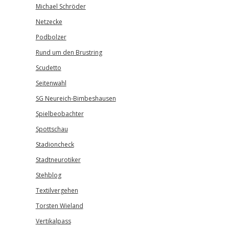
Michael Schröder
Netzecke
Podbolzer
Rund um den Brustring
Scudetto
Seitenwahl
SG Neureich-Bimbeshausen
Spielbeobachter
Spottschau
Stadioncheck
Stadtneurotiker
Stehblog
Textilvergehen
Torsten Wieland
Vertikalpass