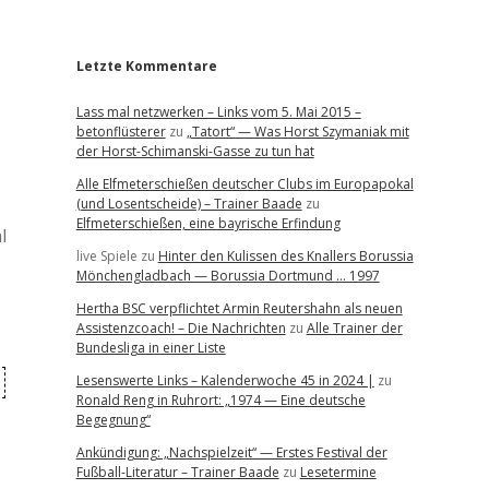
r
Letzte Kommentare
Lass mal netzwerken – Links vom 5. Mai 2015 –
betonflüsterer
zu
„Tatort“ — Was Horst Szymaniak mit
der Horst-Schimanski-Gasse zu tun hat
Alle Elfmeterschießen deutscher Clubs im Europapokal
(und Losentscheide) – Trainer Baade
zu
Elfmeterschießen, eine bayrische Erfindung
l
live Spiele
zu
Hinter den Kulissen des Knallers Borussia
Mönchengladbach — Borussia Dortmund … 1997
Hertha BSC verpflichtet Armin Reutershahn als neuen
Assistenzcoach! – Die Nachrichten
zu
Alle Trainer der
Bundesliga in einer Liste
Lesenswerte Links – Kalenderwoche 45 in 2024 |
zu
Ronald Reng in Ruhrort: „1974 — Eine deutsche
Begegnung“
Ankündigung: „Nachspielzeit“ — Erstes Festival der
Fußball-Literatur – Trainer Baade
zu
Lesetermine