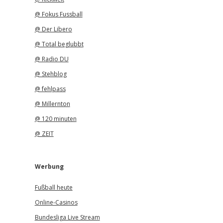
@ Fokus Fussball
@ Der Libero
@ Total beglubbt
@ Radio DU
@ Stehblog
@ fehlpass
@ Millernton
@ 120 minuten
@ ZEIT
Werbung
Fußball heute
Online-Casinos
Bundesliga Live Stream