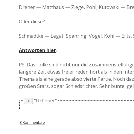
Dreher — Matthäus — Ziege, Pohl, Kutowski — Brei
Oder diese?
Schmadtke — Legat, Spanring, Vogel, Kohl — Eilts,
Antworten hier
.
PS: Das Tolle sind nicht nur die Zusammenstellunge
längere Zeit etwas freier reden hört als in den Int
Thema als eine gerade absolvierte Partie. Noch da
großen Stars, sogar Schiedsrichter. Sehr bunte, g
“Urheber“
PPS: Die erste ist von Dariusz Wosz, die zweite 
3 Kommentare