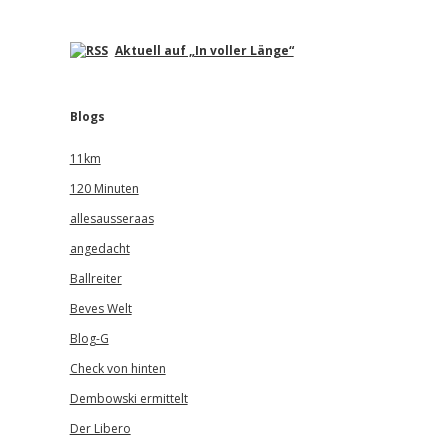
Aktuell auf „In voller Länge“
Blogs
11km
120 Minuten
allesausseraas
angedacht
Ballreiter
Beves Welt
Blog-G
Check von hinten
Dembowski ermittelt
Der Libero