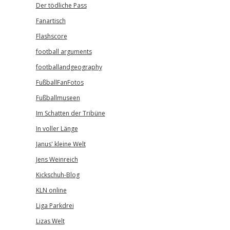
Der tödliche Pass
Fanartisch
Flashscore
football arguments
footballandgeography
FußballFanFotos
Fußballmuseen
Im Schatten der Tribüne
In voller Länge
Janus' kleine Welt
Jens Weinreich
Kickschuh-Blog
KLN online
Liga Parkdrei
Lizas Welt