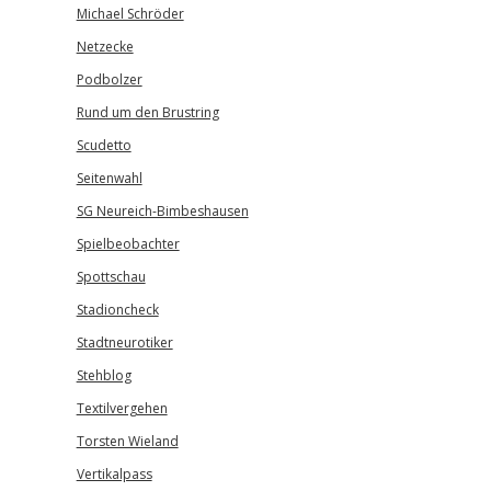
Michael Schröder
Netzecke
Podbolzer
Rund um den Brustring
Scudetto
Seitenwahl
SG Neureich-Bimbeshausen
Spielbeobachter
Spottschau
Stadioncheck
Stadtneurotiker
Stehblog
Textilvergehen
Torsten Wieland
Vertikalpass