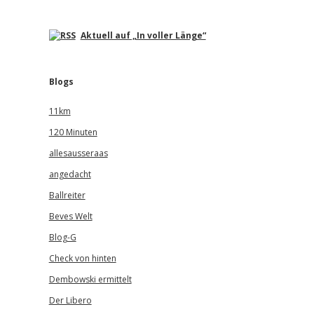
Aktuell auf „In voller Länge“
Blogs
11km
120 Minuten
allesausseraas
angedacht
Ballreiter
Beves Welt
Blog-G
Check von hinten
Dembowski ermittelt
Der Libero