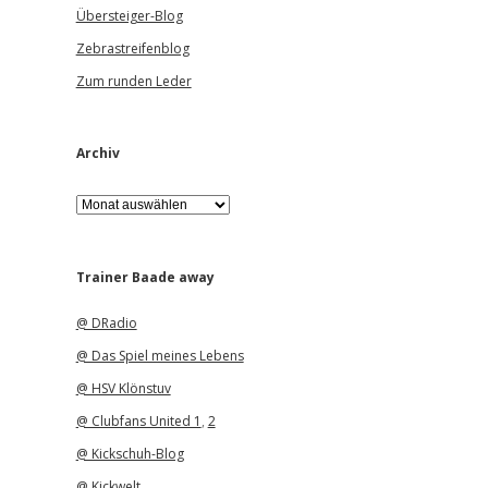
Übersteiger-Blog
Zebrastreifenblog
Zum runden Leder
Archiv
A
r
c
h
i
Trainer Baade away
v
@ DRadio
@ Das Spiel meines Lebens
@ HSV Klönstuv
@ Clubfans United 1
,
2
@ Kickschuh-Blog
@ Kickwelt