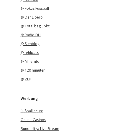
@ Fokus Fussball
@ Der Libero
@ Total beglubbt
@ Radio DU
@ Stehblog
@ fehlpass
@ Millernton
@ 120 minuten
@ ZEIT
Werbung
Fußball heute
Online-Casinos
Bundesliga Live Stream