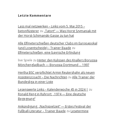
r
Letzte Kommentare
Lass mal netzwerken – Links vom 5. Mai 2015 –
betonflüsterer
zu
„Tatort“ — Was Horst Szymaniak mit
der Horst-Schimanski-Gasse zu tun hat
Alle Elfmeterschießen deutscher Clubs im Europapokal
(und Losentscheide) – Trainer Baade
zu
Elfmeterschießen, eine bayrische Erfindung
live Spiele
zu
Hinter den Kulissen des Knallers Borussia
Mönchengladbach — Borussia Dortmund … 1997
Hertha BSC verpflichtet Armin Reutershahn als neuen
Assistenzcoach! – Die Nachrichten
zu
Alle Trainer der
Bundesliga in einer Liste
Lesenswerte Links – Kalenderwoche 45 in 2024 |
zu
Ronald Reng in Ruhrort: „1974 — Eine deutsche
Begegnung“
Ankündigung: „Nachspielzeit“ — Erstes Festival der
Fußball-Literatur – Trainer Baade
zu
Lesetermine