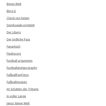
Beves Welt
Blog-G
Check von hinten
Dembowski ermittelt
Der Libero
Der tödliche Pass
Fanartisch
Flashscore
football arguments
footballandgeography
FußballFanFotos
Fußballmuseen
Im Schatten der Tribüne
In voller Länge
Janus' kleine Welt