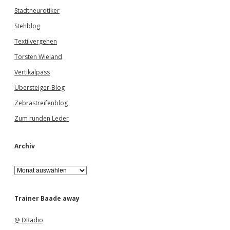
Stadtneurotiker
Stehblog
Textilvergehen
Torsten Wieland
Vertikalpass
Übersteiger-Blog
Zebrastreifenblog
Zum runden Leder
Archiv
A
r
c
h
Trainer Baade away
i
v
@ DRadio