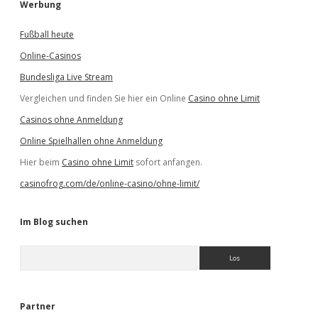
Werbung
Fußball heute
Online-Casinos
Bundesliga Live Stream
Vergleichen und finden Sie hier ein Online
Casino ohne Limit
Casinos ohne Anmeldung
Online Spielhallen ohne Anmeldung
Hier beim
Casino ohne Limit
sofort anfangen.
casinofrog.com/de/online-casino/ohne-limit/
Im Blog suchen
S
u
c
h
e
Partner
n