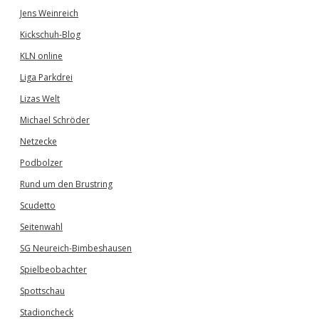
Jens Weinreich
Kickschuh-Blog
KLN online
Liga Parkdrei
Lizas Welt
Michael Schröder
Netzecke
Podbolzer
Rund um den Brustring
Scudetto
Seitenwahl
SG Neureich-Bimbeshausen
Spielbeobachter
Spottschau
Stadioncheck