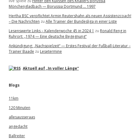
live Spiele
zu
Hinter den Kulissen des Knallers Borussia
Mönchengladbach — Borussia Dortmund … 1997
Hertha BSC verpflichtet Armin Reutershahn als neuen Assistenzcoach!
– Die Nachrichten
zu
Alle Trainer der Bundesliga in einer Liste
Lesenswerte Links – Kalenderwoche 45 in 2024 |
zu
Ronald Reng in
Ruhrort: „1974 — Eine deutsche Begegnung“
Ankündigung: „Nachspielzeit“ — Erstes Festival der Fußball-Literatur –
Trainer Baade
zu
Lesetermine
Aktuell auf „In voller Länge“
Blogs
11km
120 Minuten
allesausseraas
angedacht
Ballreiter