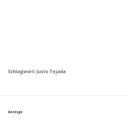
a
d
e
Schlagwort:
Justo Tejada
S
Anzeige