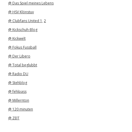
@ Das Spiel meines Lebens
@ HSV Klönstuv
@ Clubfans United 1
,
2
@ Kickschuh-Blog
@ Kickwelt
@ Fokus Fussball
@ Der Libero
@ Total beglubbt
@ Radio DU
@ Stehblog
@ fehlpass
@ Millernton
@ 120 minuten
@ ZEIT