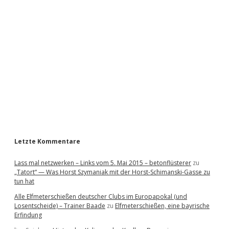
i
d
e
b
a
r
Letzte Kommentare
Lass mal netzwerken – Links vom 5. Mai 2015 – betonflüsterer
zu
„Tatort“ — Was Horst Szymaniak mit der Horst-Schimanski-Gasse zu
tun hat
Alle Elfmeterschießen deutscher Clubs im Europapokal (und
Losentscheide) – Trainer Baade
zu
Elfmeterschießen, eine bayrische
Erfindung