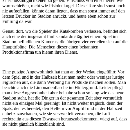
Einschussmöglichkeiten zu geben. Einschuss von einschießen wie
warmschießen, nicht wie Pistolenkugel. Diese Tore sind sonst noch
nie aufgefallen, könnte daran liegen, dass man sonst immer auf den
letzten Drücker im Stadion anrückt, und heute eben schon zur
Führung da war.
Genau dort, wo die Spieler die Katakomben verlassen, befindet sich
auch eine der insgesamt fünf standardmäßig bei einem Spiel im
Stadion befindlichen Kameras, die übrigen vier verteilen sich auf die
Haupttribüne. Die Menschen dieser einen bekannten
Produktionsfirma tun hieran ihren Dienst.
Eine putzige Angewohnheit hat man an der Wedau eingeführt: Vor
dem Spiel und in der Halbzeit bläst man mehr oder weniger lustige
Figürchen auf, die dann Werbung für Produkte machen sollen. Man
beachte auch die Limonadenflasche im Hintergrund. Leider pflegt
man diese Angewohnheit aber beinahe schon so lang wie das neue
Stadion steht, hat die Dinger in der gesamten Zeit aber vermutlich
nicht ein einziges Mal gereinigt. Ist nicht weiter tragisch, denn der
Spaß, den es bereitet, den Helfern vor Anpfiff und in der Halbzeit
dabei zuzuschauen, wie sie verzweifelt versuchen, die Luft
rechtzeitig aus diesen Etwassen herauszubekommen, wiegt auf, dass
sie nicht gänzlich blitzeblank sind.