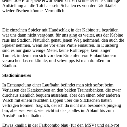
seiner 509 Profispiele erworbenen Eff-Eff schneller eine stimmige
Aufstellung an die Tafel als sein Schatten es von der Taktiktafel
wieder löschen könnte. Vermutlich.
Die einzelnen Spieler mit Handschlag in der Kabine zu begrüßen
war uns dann nicht vergönnt, für uns ging es weiter, aus der Kabine
raus ins Stadion. Natürlich genau jenen Weg nehmend, den auch die
Spieler nehmen, wenn sie vor einer Partie einlaufen. In Duisburg
sind es nur ganz wenige Meter, keine Rolltreppe, kein langer
Tunnel, in dem man sich vor dem Einlaufen von Einlaufkindern
verarschen lassen könnte, und schwupps ist man draußen im
Stadion.
Stadioninneres
In Ermangelung einer Laufbahn befindet man sich sofort beim
Verlassen der Katakomben an den beiden Trainerbänken, die zwar
durchaus ziemlich bequem aussehen, aber den einen oder anderen
Wisch mit einem feuchten Lappen über die Sitzflächen hätten
vertragen können. Sag ich, der ich da nicht mal besonders pingelig
bin, aber wer weiß, vielleicht ist das ja alles im Ablauf bis zum
Anstoß noch enthalten.
Etwas knallig in der Farbcombo blau (für den MSV) und gelb-rot