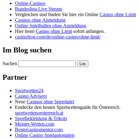
Online-Casinos
Bundesliga Live Stream
Vergleichen und finden Sie hier ein Online
Casino ohne Limit
Casinos ohne Anmeldung
Online Spielhallen ohne Anmeldung
Hier beim
Casino ohne Limit
sofort anfangen.
casinofrog.com/de/online-casino/ohne-limit/
Im Blog suchen
Suchen
Partner
Sportwetten24
Casino Advisers
Neue
Casinos ohne Sperrdatei
Entdecke den besten Sportwettenguide für Österreich:
sportwettenoesterreich.at
Sportbekleidung & Trikots
Meister-Wetten.com
Bestercasinomentor.com
Online Casino Spielautomaten