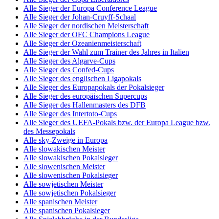
Alle Sieger der Europa Conference League
Alle Sieger der Johan-Cruyff-Schaal
Alle Sieger der nordischen Meisterschaft
Alle Sieger der OFC Champions League
Alle Sieger der Ozeanienmeisterschaft
Alle Sieger der Wahl zum Trainer des Jahres in Italien
Alle Sieger des Algarve-Cups
Alle Sieger des Confed-Cups
Alle Sieger des englischen Ligapokals
Alle Sieger des Europapokals der Pokalsieger
Alle Sieger des europäischen Supercups
Alle Sieger des Hallenmasters des DFB
Alle Sieger des Intertoto-Cups
Alle Sieger des UEFA-Pokals bzw. der Europa League bzw.
des Messepokals
Alle sky-Zweige in Europa
Alle slowakischen Meister
Alle slowakischen Pokalsieger
Alle slowenischen Meister
Alle slowenischen Pokalsieger
Alle sowjetischen Meister
Alle sowjetischen Pokalsieger
Alle spanischen Meister
Alle spanischen Pokalsieger