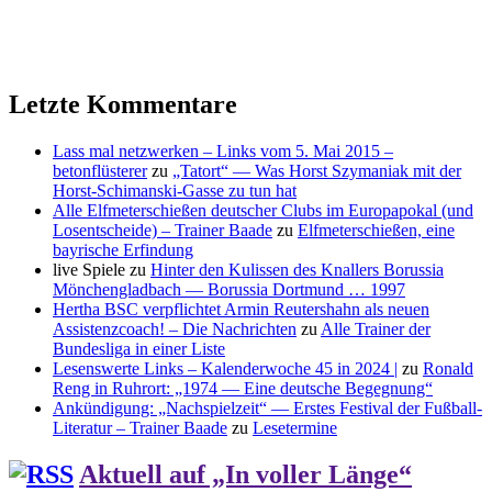
Letzte Kommentare
Lass mal netzwerken – Links vom 5. Mai 2015 –
betonflüsterer
zu
„Tatort“ — Was Horst Szymaniak mit der
Horst-Schimanski-Gasse zu tun hat
Alle Elfmeterschießen deutscher Clubs im Europapokal (und
Losentscheide) – Trainer Baade
zu
Elfmeterschießen, eine
bayrische Erfindung
live Spiele
zu
Hinter den Kulissen des Knallers Borussia
Mönchengladbach — Borussia Dortmund … 1997
Hertha BSC verpflichtet Armin Reutershahn als neuen
Assistenzcoach! – Die Nachrichten
zu
Alle Trainer der
Bundesliga in einer Liste
Lesenswerte Links – Kalenderwoche 45 in 2024 |
zu
Ronald
Reng in Ruhrort: „1974 — Eine deutsche Begegnung“
Ankündigung: „Nachspielzeit“ — Erstes Festival der Fußball-
Literatur – Trainer Baade
zu
Lesetermine
Aktuell auf „In voller Länge“