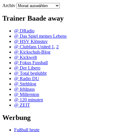
Archiv
Trainer Baade away
@ DRadio
@ Das Spiel meines Lebens
@ HSV Klönstuv
@ Clubfans United 1
,
2
@ Kickschuh-Blog
@ Kickwelt
@ Fokus Fussball
@ Der Libero
@ Total beglubbt
@ Radio DU
@ Stehblog
@ fehlpass
@ Millernton
@ 120 minuten
@ ZEIT
Werbung
Fußball heute