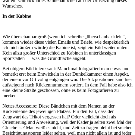
war ein schmackhaftes Sahnehäubchen auf der Umsetzung dieses
Wunsches.
In der Kabine
Wie überschaubar groß (wenn ich schreibe „überschaubar klein“,
kommen wieder diese vielen Emails und Briefe, wie despektierlich
ich mich äußern würde) die Kabine ist, zeigt ein Bild weiter unten.
Kein allzu großer Unterschied zu Kabinen in unterklassigen
Sportstätten — was die Grundfläche angeht.
Bei obigem Bild interessant: Manchmal fotografiert man etwas und
bemerkt erst beim Entwickeln in der Dunkelkammer einen Aspekt,
der einem vor Ort völlig entgangen war. Die Sitzpositionen sind hier
aufsteigend nach Rückennummern sortiert. In dem Fall habe also ich
eine kleine Straße geschossen, ohne es beim Fotografieren zu
merken.
Nettes Accessoire: Diese Bändchen mit dem Namen an der
Rückenlehne des jeweiligen Platzes. Für den Fall, dass der
Zeugwart das Trikot vergessen hat? Oder vielleicht doch als
Orientierung und Anweisung, weil der Kader ja selten zwei Mal der
Gleiche ist? Man weiß es nicht, und Zeit zu fragen bleibt bei solchen
Besichtigungstouren leider selten, weil man nicht allein ist und jeder