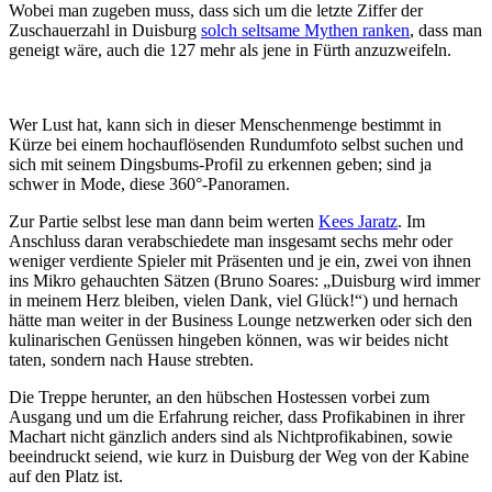
Wobei man zugeben muss, dass sich um die letzte Ziffer der
Zuschauerzahl in Duisburg
solch seltsame Mythen ranken
, dass man
geneigt wäre, auch die 127 mehr als jene in Fürth anzuzweifeln.
Wer Lust hat, kann sich in dieser Menschenmenge bestimmt in
Kürze bei einem hochauflösenden Rundumfoto selbst suchen und
sich mit seinem Dingsbums-Profil zu erkennen geben; sind ja
schwer in Mode, diese 360°-Panoramen.
Zur Partie selbst lese man dann beim werten
Kees Jaratz
. Im
Anschluss daran verabschiedete man insgesamt sechs mehr oder
weniger verdiente Spieler mit Präsenten und je ein, zwei von ihnen
ins Mikro gehauchten Sätzen (Bruno Soares: „Duisburg wird immer
in meinem Herz bleiben, vielen Dank, viel Glück!“) und hernach
hätte man weiter in der Business Lounge netzwerken oder sich den
kulinarischen Genüssen hingeben können, was wir beides nicht
taten, sondern nach Hause strebten.
Die Treppe herunter, an den hübschen Hostessen vorbei zum
Ausgang und um die Erfahrung reicher, dass Profikabinen in ihrer
Machart nicht gänzlich anders sind als Nichtprofikabinen, sowie
beeindruckt seiend, wie kurz in Duisburg der Weg von der Kabine
auf den Platz ist.