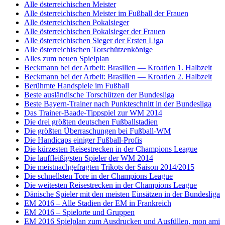
Alle österreichischen Meister
Alle österreichischen Meister im Fußball der Frauen
Alle österreichischen Pokalsieger
Alle österreichischen Pokalsieger der Frauen
Alle österreichischen Sieger der Ersten Liga
Alle österreichischen Torschützenkönige
Alles zum neuen Spielplan
Beckmann bei der Arbeit: Brasilien — Kroatien 1. Halbzeit
Beckmann bei der Arbeit: Brasilien — Kroatien 2. Halbzeit
Berühmte Handspiele im Fußball
Beste ausländische Torschützen der Bundesliga
Beste Bayern-Trainer nach Punkteschnitt in der Bundesliga
Das Trainer-Baade-Tippspiel zur WM 2014
Die drei größten deutschen Fußballstadien
Die größten Überraschungen bei Fußball-WM
Die Handicaps einiger Fußball-Profis
Die kürzesten Reisestrecken in der Champions League
Die lauffleißigsten Spieler der WM 2014
Die meistnachgefragten Trikots der Saison 2014/2015
Die schnellsten Tore in der Champions League
Die weitesten Reisestrecken in der Champions League
Dänische Spieler mit den meisten Einsätzen in der Bundesliga
EM 2016 – Alle Stadien der EM in Frankreich
EM 2016 – Spielorte und Gruppen
EM 2016 Spielplan zum Ausdrucken und Ausfüllen, mon ami