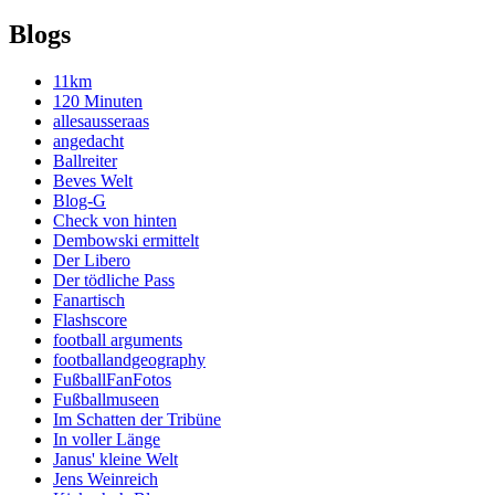
Blogs
11km
120 Minuten
allesausseraas
angedacht
Ballreiter
Beves Welt
Blog-G
Check von hinten
Dembowski ermittelt
Der Libero
Der tödliche Pass
Fanartisch
Flashscore
football arguments
footballandgeography
FußballFanFotos
Fußballmuseen
Im Schatten der Tribüne
In voller Länge
Janus' kleine Welt
Jens Weinreich