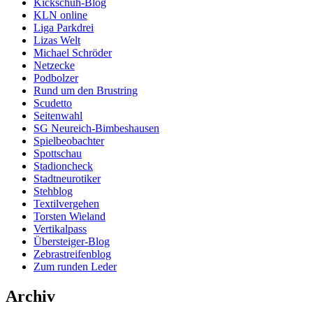
Kickschuh-Blog
KLN online
Liga Parkdrei
Lizas Welt
Michael Schröder
Netzecke
Podbolzer
Rund um den Brustring
Scudetto
Seitenwahl
SG Neureich-Bimbeshausen
Spielbeobachter
Spottschau
Stadioncheck
Stadtneurotiker
Stehblog
Textilvergehen
Torsten Wieland
Vertikalpass
Übersteiger-Blog
Zebrastreifenblog
Zum runden Leder
Archiv