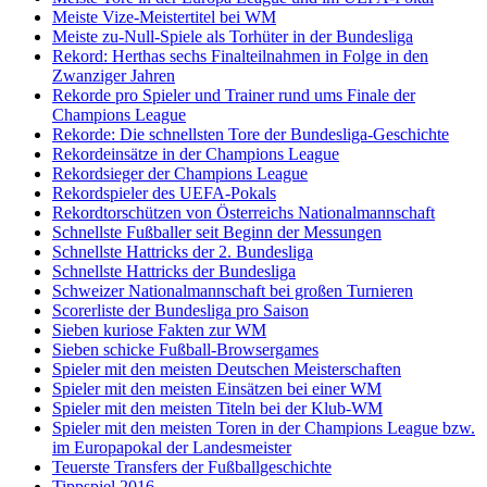
Meiste Vize-Meistertitel bei WM
Meiste zu-Null-Spiele als Torhüter in der Bundesliga
Rekord: Herthas sechs Finalteilnahmen in Folge in den
Zwanziger Jahren
Rekorde pro Spieler und Trainer rund ums Finale der
Champions League
Rekorde: Die schnellsten Tore der Bundesliga-Geschichte
Rekordeinsätze in der Champions League
Rekordsieger der Champions League
Rekordspieler des UEFA-Pokals
Rekordtorschützen von Österreichs Nationalmannschaft
Schnellste Fußballer seit Beginn der Messungen
Schnellste Hattricks der 2. Bundesliga
Schnellste Hattricks der Bundesliga
Schweizer Nationalmannschaft bei großen Turnieren
Scorerliste der Bundesliga pro Saison
Sieben kuriose Fakten zur WM
Sieben schicke Fußball-Browsergames
Spieler mit den meisten Deutschen Meisterschaften
Spieler mit den meisten Einsätzen bei einer WM
Spieler mit den meisten Titeln bei der Klub-WM
Spieler mit den meisten Toren in der Champions League bzw.
im Europapokal der Landesmeister
Teuerste Transfers der Fußballgeschichte
Tippspiel 2016