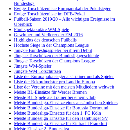
Bundesliga
Ewige Torschützenliste Europapokal der Pokalsieger
Ewige Torschützenliste im DFB-Pokal
Fußball-Saison 2019/20 – Alle wichtigen Ereignisse im
Überblick
Fünf spektakuläre WM-Spiele
Gewinner und Verlierer der EM 2016
Highlights des deutschen Fußballs
Höchste Siege in der Champions League
Jüngste Bundesligaspieler bei ihrem Debüt
Jüngste Torschützen der Bundesligageschichte
Jüngste Torschützen der Champions League
Jüngste WM-Spieler
Jüngste WM-Torschützen
Liste der Europapokalsieger als Trainer und als Spieler
Liste der Rekordmeister pro Land in Europa
Liste der Vereine mit den meisten Mitgliedern weltweit
Meiste BL-Einsätze für Werder Bremen
Meiste BL-Spiele als Trainer bei einem Club
Meiste Bundesliga-Einsätze eines ausländischen Spielers
Meiste Bundesliga-Einsätze für Borussia Dortmund
Meiste Bundesliga-Einsätze für den 1. FC Köln
Meiste Bundesliga-Einsätze für den Hamburger SV
Meiste Bundesliga-Einsätze für Eintracht Frankfurt
Meiste Einsätze 2. Bundesliga