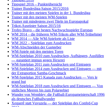
Tippspiel 2016 – Punkteübersicht
Trainer Bundesliga-Saison 2015/2016
Trainer mit den meisten Spielen in der 1. Bundesliga
Trainer mit den meisten WM-Spielen
Trainer mit mindestens zwei Titeln im Europapokal
Trikot-Ausrüster Saison 2015/16
Trofeo Bravo – die besten Nachwuchsspieler Europas
WM 2014 – die früheren WM-Trikots aller WM-Teilnehmer
WM 2014 — Alle WM-Spielorte als Liste
WM 2022 – Spielplan zum Ausdrucken
WM-Abschneiden der Gastgeber
WM-Spiele mit den meisten Toren
WM-Spielplan 2010 zum Ausdrucken, Aufhängen, Ausfüllen
— garantiert immun gegen Hexerei
WM-Spielplan 2011 zum Ausdrucken und Eintragen
WM-Spielplan 2014 zum Ausdrucken und Eintragen — mit
der Extraportion Samba-Geschmack
WM-Spielplan 2015 Kanada zum Ausdrucken — Vers le
grand but
WM-Spielplan 2018 zum Ausdrucken und Eintragen — Von
südlichen Meeren bis zum Polargebiet
Wunder von Wembley: die Fußball-Europameisterschaft 1996
als deutsches Fußballwunder
Xequerê statt Vuvuzela — der Spielplan des Confed-Cup