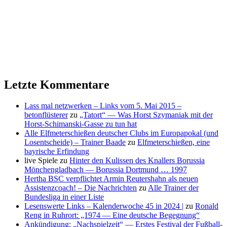
Letzte Kommentare
Lass mal netzwerken – Links vom 5. Mai 2015 –
betonflüsterer
zu
„Tatort“ — Was Horst Szymaniak mit der
Horst-Schimanski-Gasse zu tun hat
Alle Elfmeterschießen deutscher Clubs im Europapokal (und
Losentscheide) – Trainer Baade
zu
Elfmeterschießen, eine
bayrische Erfindung
live Spiele
zu
Hinter den Kulissen des Knallers Borussia
Mönchengladbach — Borussia Dortmund … 1997
Hertha BSC verpflichtet Armin Reutershahn als neuen
Assistenzcoach! – Die Nachrichten
zu
Alle Trainer der
Bundesliga in einer Liste
Lesenswerte Links – Kalenderwoche 45 in 2024 |
zu
Ronald
Reng in Ruhrort: „1974 — Eine deutsche Begegnung“
Ankündigung: „Nachspielzeit“ — Erstes Festival der Fußball-