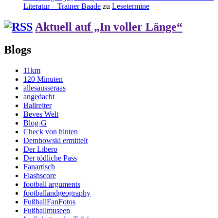
Literatur – Trainer Baade
zu
Lesetermine
Aktuell auf „In voller Länge“
Blogs
11km
120 Minuten
allesausseraas
angedacht
Ballreiter
Beves Welt
Blog-G
Check von hinten
Dembowski ermittelt
Der Libero
Der tödliche Pass
Fanartisch
Flashscore
football arguments
footballandgeography
FußballFanFotos
Fußballmuseen