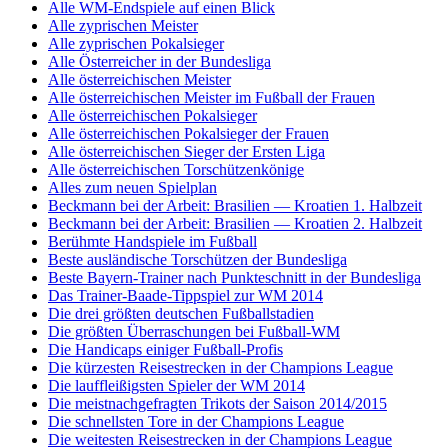
Alle WM-Endspiele auf einen Blick
Alle zyprischen Meister
Alle zyprischen Pokalsieger
Alle Österreicher in der Bundesliga
Alle österreichischen Meister
Alle österreichischen Meister im Fußball der Frauen
Alle österreichischen Pokalsieger
Alle österreichischen Pokalsieger der Frauen
Alle österreichischen Sieger der Ersten Liga
Alle österreichischen Torschützenkönige
Alles zum neuen Spielplan
Beckmann bei der Arbeit: Brasilien — Kroatien 1. Halbzeit
Beckmann bei der Arbeit: Brasilien — Kroatien 2. Halbzeit
Berühmte Handspiele im Fußball
Beste ausländische Torschützen der Bundesliga
Beste Bayern-Trainer nach Punkteschnitt in der Bundesliga
Das Trainer-Baade-Tippspiel zur WM 2014
Die drei größten deutschen Fußballstadien
Die größten Überraschungen bei Fußball-WM
Die Handicaps einiger Fußball-Profis
Die kürzesten Reisestrecken in der Champions League
Die lauffleißigsten Spieler der WM 2014
Die meistnachgefragten Trikots der Saison 2014/2015
Die schnellsten Tore in der Champions League
Die weitesten Reisestrecken in der Champions League