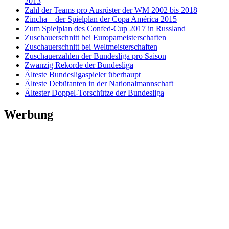
2013
Zahl der Teams pro Ausrüster der WM 2002 bis 2018
Zincha – der Spielplan der Copa América 2015
Zum Spielplan des Confed-Cup 2017 in Russland
Zuschauerschnitt bei Europameisterschaften
Zuschauerschnitt bei Weltmeisterschaften
Zuschauerzahlen der Bundesliga pro Saison
Zwanzig Rekorde der Bundesliga
Älteste Bundesligaspieler überhaupt
Älteste Debütanten in der Nationalmannschaft
Ältester Doppel-Torschütze der Bundesliga
Werbung