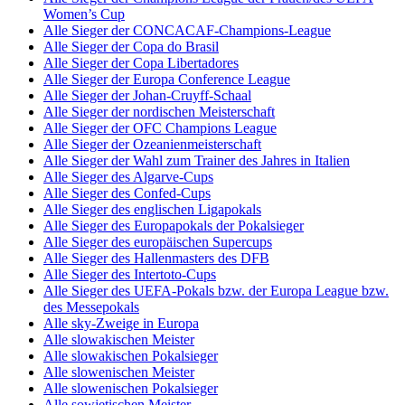
Women’s Cup
Alle Sieger der CONCACAF-Champions-League
Alle Sieger der Copa do Brasil
Alle Sieger der Copa Libertadores
Alle Sieger der Europa Conference League
Alle Sieger der Johan-Cruyff-Schaal
Alle Sieger der nordischen Meisterschaft
Alle Sieger der OFC Champions League
Alle Sieger der Ozeanienmeisterschaft
Alle Sieger der Wahl zum Trainer des Jahres in Italien
Alle Sieger des Algarve-Cups
Alle Sieger des Confed-Cups
Alle Sieger des englischen Ligapokals
Alle Sieger des Europapokals der Pokalsieger
Alle Sieger des europäischen Supercups
Alle Sieger des Hallenmasters des DFB
Alle Sieger des Intertoto-Cups
Alle Sieger des UEFA-Pokals bzw. der Europa League bzw.
des Messepokals
Alle sky-Zweige in Europa
Alle slowakischen Meister
Alle slowakischen Pokalsieger
Alle slowenischen Meister
Alle slowenischen Pokalsieger
Alle sowjetischen Meister