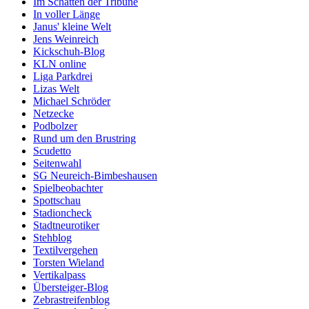
Im Schatten der Tribüne
In voller Länge
Janus' kleine Welt
Jens Weinreich
Kickschuh-Blog
KLN online
Liga Parkdrei
Lizas Welt
Michael Schröder
Netzecke
Podbolzer
Rund um den Brustring
Scudetto
Seitenwahl
SG Neureich-Bimbeshausen
Spielbeobachter
Spottschau
Stadioncheck
Stadtneurotiker
Stehblog
Textilvergehen
Torsten Wieland
Vertikalpass
Übersteiger-Blog
Zebrastreifenblog