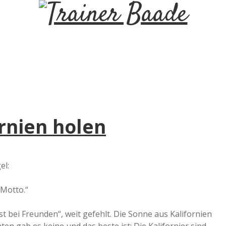
T
r
a
i
rnien holen
n
e
el:
r
 Motto.“
B
st bei Freunden“, weit gefehlt. Die Sonne aus Kalifornien