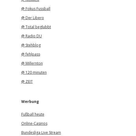
@ Fokus Fussball
@ Der Libero
@ Total beglubbt
@ Radio DU
@ Stehblog
@ fehlpass
@ Millernton
@ 120 minuten
@ ZEIT
Werbung
Fußball heute
Online-Casinos
Bundesliga Live Stream