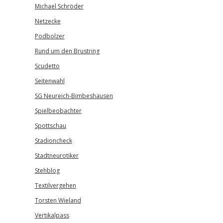
Michael Schröder
Netzecke
Podbolzer
Rund um den Brustring
Scudetto
Seitenwahl
SG Neureich-Bimbeshausen
Spielbeobachter
Spottschau
Stadioncheck
Stadtneurotiker
Stehblog
Textilvergehen
Torsten Wieland
Vertikalpass