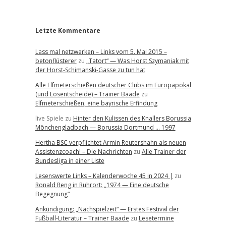
r
Letzte Kommentare
Lass mal netzwerken – Links vom 5. Mai 2015 –
betonflüsterer
zu
„Tatort“ — Was Horst Szymaniak mit
der Horst-Schimanski-Gasse zu tun hat
Alle Elfmeterschießen deutscher Clubs im Europapokal
(und Losentscheide) – Trainer Baade
zu
Elfmeterschießen, eine bayrische Erfindung
live Spiele
zu
Hinter den Kulissen des Knallers Borussia
Mönchengladbach — Borussia Dortmund … 1997
Hertha BSC verpflichtet Armin Reutershahn als neuen
Assistenzcoach! – Die Nachrichten
zu
Alle Trainer der
Bundesliga in einer Liste
Lesenswerte Links – Kalenderwoche 45 in 2024 |
zu
Ronald Reng in Ruhrort: „1974 — Eine deutsche
Begegnung“
Ankündigung: „Nachspielzeit“ — Erstes Festival der
Fußball-Literatur – Trainer Baade
zu
Lesetermine