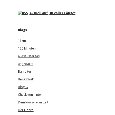
Aktuell auf „In voller Länge“
Blogs
11km
120 Minuten
allesausseraas
angedacht
Ballreiter
Beves Welt
Blog-G
Check von hinten
Dembowski ermittelt
Der Libero