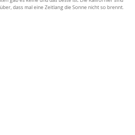
ten gab es keine und das beste ist: Die Kalifornier sind
er, dass mal eine Zeitlang die Sonne nicht so brennt.
a
a
d
e