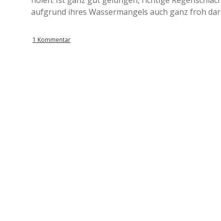
holen. Ist ganz gut gelungen, richtige Regenschlach
aufgrund ihres Wassermangels auch ganz froh darüb
1 Kommentar