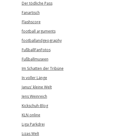
Der tödliche Pass
Fanartisch
Flashscore
football arguments
footballandgeography
FußballFanFotos
Fußballmuseen
Im Schatten der Tribüne
In voller Länge
Janus' kleine Welt
Jens Weinreich
Kickschuh-Blog
KLN online
Liga Parkdrei
Lizas Welt