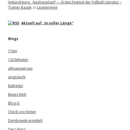
Ankündigung: „Nachspielzeit“ — Erstes Festival der Fußball-Literatur –
Trainer Baade
zu
Lesetermine
Aktuell auf „In voller Länge“
Blogs
11km
120 Minuten
allesausseraas
angedacht
Ballreiter
Beves Welt
Blog-G
Check von hinten
Dembowski ermittelt
Der Libero