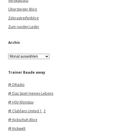
Vertikalpass
Übersteiger-Blog
Zebrastreifenblog
Zum runden Leder
Archiv
A
r
c
h
Trainer Baade away
i
v
@ DRadio
@ Das Spiel meines Lebens
@ HSV Klönstuv
@ Clubfans United 1
,
2
@ Kickschuh-Blog
@ Kickwelt