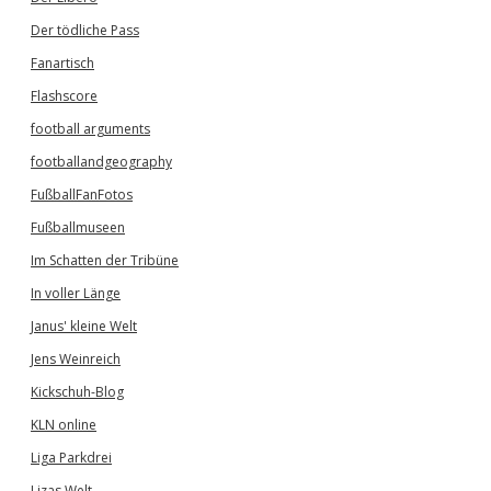
Der tödliche Pass
Fanartisch
Flashscore
football arguments
footballandgeography
FußballFanFotos
Fußballmuseen
Im Schatten der Tribüne
In voller Länge
Janus' kleine Welt
Jens Weinreich
Kickschuh-Blog
KLN online
Liga Parkdrei
Lizas Welt