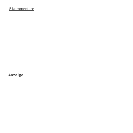
8 Kommentare
S
Anzeige
i
d
e