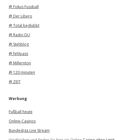
@ Fokus Fussball
@ Der Libero
@ Total beglubbt
@ Radio DU
@ Stehblog
@ fehlpass
@ Millernton
@ 120 minuten
@ ZEIT
Werbung
Fußball heute
Online-Casinos
Bundesliga Live Stream
Vergleichen und finden Sie hier ein Online
Casino ohne Limit