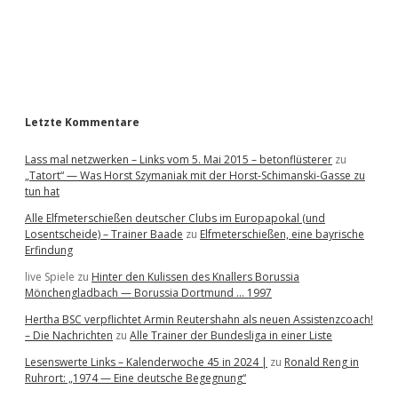
b
a
r
Letzte Kommentare
Lass mal netzwerken – Links vom 5. Mai 2015 – betonflüsterer
zu
„Tatort“ — Was Horst Szymaniak mit der Horst-Schimanski-Gasse zu
tun hat
Alle Elfmeterschießen deutscher Clubs im Europapokal (und
Losentscheide) – Trainer Baade
zu
Elfmeterschießen, eine bayrische
Erfindung
live Spiele
zu
Hinter den Kulissen des Knallers Borussia
Mönchengladbach — Borussia Dortmund … 1997
Hertha BSC verpflichtet Armin Reutershahn als neuen Assistenzcoach!
– Die Nachrichten
zu
Alle Trainer der Bundesliga in einer Liste
Lesenswerte Links – Kalenderwoche 45 in 2024 |
zu
Ronald Reng in
Ruhrort: „1974 — Eine deutsche Begegnung“