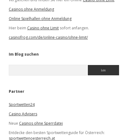
Casinos ohne Anmeldung
Online Spielhallen ohne Anmeldung
Hier beim
Casino ohne Limit
sofort anfangen.
casinofrog.com/de/online-casino/ohne-limit/
Im Blog suchen
S
u
c
h
e
Partner
n
Sportwetten24
Casino Advisers
Neue
Casinos ohne Sperrdatei
Entdecke den besten Sportwettenguide für Österreich:
sportwettenoesterreich.at