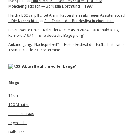
live Spiele
zu
Hinter den Kulissen des Knallers Borussia
Mönchengladbach — Borussia Dortmund … 1997
Hertha BSC verpflichtet Armin Reutershahn als neuen Assistenzcoach!
– Die Nachrichten
zu
Alle Trainer der Bundesliga in einer Liste
Lesenswerte Links – Kalenderwoche 45 in 2024 |
zu
Ronald Reng in
Ruhrort: „1974 — Eine deutsche Begegnung“
Ankündigung: „Nachspielzeit“ — Erstes Festival der Fußball-Literatur –
Trainer Baade
zu
Lesetermine
Aktuell auf „In voller Länge“
Blogs
11km
120 Minuten
allesausseraas
angedacht
Ballreiter