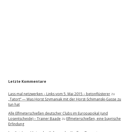
i
d
e
b
a
r
Letzte Kommentare
Lass mal netzwerken – Links vom 5. Mai 2015 – betonflüsterer
zu
„Tatort“ — Was Horst Szymaniak mit der Horst-Schimanski-Gasse zu
tun hat
Alle Elfmeterschießen deutscher Clubs im Europapokal (und
Losentscheide) – Trainer Baade
zu
Elfmeterschießen, eine bayrische
Erfindung