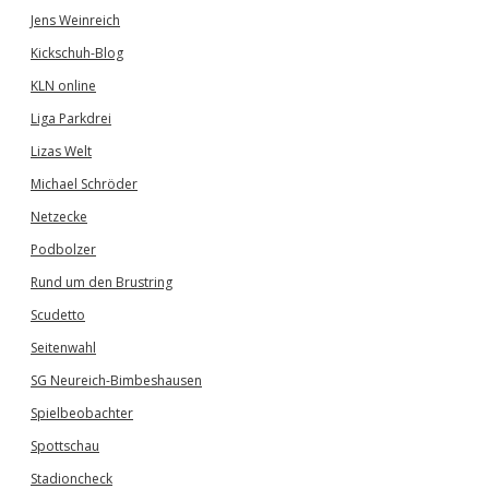
Jens Weinreich
Kickschuh-Blog
KLN online
Liga Parkdrei
Lizas Welt
Michael Schröder
Netzecke
Podbolzer
Rund um den Brustring
Scudetto
Seitenwahl
SG Neureich-Bimbeshausen
Spielbeobachter
Spottschau
Stadioncheck