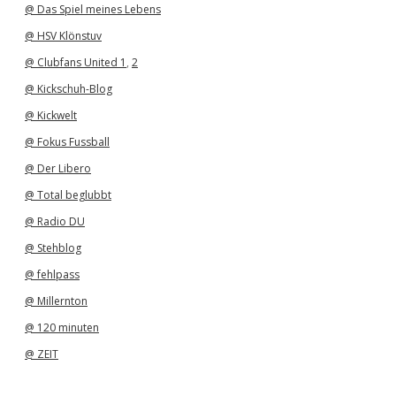
@ Das Spiel meines Lebens
@ HSV Klönstuv
@ Clubfans United 1
,
2
@ Kickschuh-Blog
@ Kickwelt
@ Fokus Fussball
@ Der Libero
@ Total beglubbt
@ Radio DU
@ Stehblog
@ fehlpass
@ Millernton
@ 120 minuten
@ ZEIT