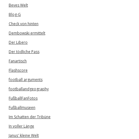
Beves Welt
Blog-G
Check von hinten
Dembowski ermittelt
Der Libero
Der tödliche Pass
Fanartisch
Flashscore
football arguments
footballandgeography
FußballFanFotos
Fußballmuseen
Im Schatten der Tribüne
In voller Länge
Janus' kleine Welt