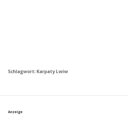
a
d
e
Schlagwort:
Karpaty Lwiw
S
Anzeige