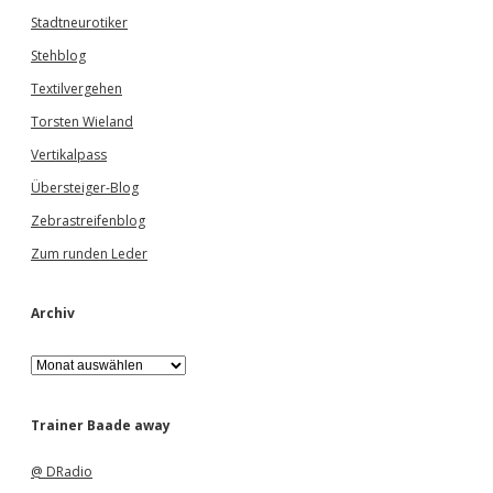
Stadtneurotiker
Stehblog
Textilvergehen
Torsten Wieland
Vertikalpass
Übersteiger-Blog
Zebrastreifenblog
Zum runden Leder
Archiv
A
r
c
h
Trainer Baade away
i
v
@ DRadio