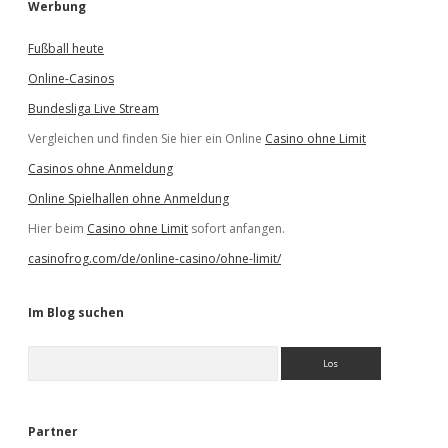
Werbung
Fußball heute
Online-Casinos
Bundesliga Live Stream
Vergleichen und finden Sie hier ein Online
Casino ohne Limit
Casinos ohne Anmeldung
Online Spielhallen ohne Anmeldung
Hier beim
Casino ohne Limit
sofort anfangen.
casinofrog.com/de/online-casino/ohne-limit/
Im Blog suchen
S
u
c
h
e
Partner
n