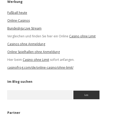
Werbung
Fußball heute
Online-Casinos
Bundesliga Live Stream
Vergleichen und finden Sie hier ein Online
Casino ohne Limit
Casinos ohne Anmeldung
Online Spielhallen ohne Anmeldung
Hier beim
Casino ohne Limit
sofort anfangen.
casinofrog.com/de/online-casino/ohne-limit/
Im Blog suchen
S
u
c
h
e
Partner
n