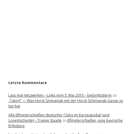
i
d
e
b
a
r
Letzte Kommentare
Lass mal netzwerken – Links vom 5. Mai 2015 – betonflüsterer
zu
„Tatort“ — Was Horst Szymaniak mit der Horst-Schimanski-Gasse zu
tun hat
Alle Elfmeterschießen deutscher Clubs im Europapokal (und
Losentscheide) – Trainer Baade
zu
Elfmeterschießen, eine bayrische
Erfindung