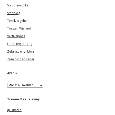
Stadtneurotiker
Stehblog
Textilvergehen
Torsten Wieland
Vertikalpass
Übersteiger-Blog
Zebrastreifenblog
Zum runden Leder
Archiv
A
r
c
h
Trainer Baade away
i
v
@ DRadio