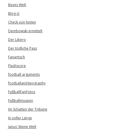
Beves Welt
Blog-G
Check von hinten
Dembowski ermittelt
Der Libero
Der tödliche Pass
Fanartisch
Flashscore
football arguments
footballandgeography
FußballFanFotos
Fußballmuseen
Im Schatten der Tribüne
In voller Länge
Janus' kleine Welt