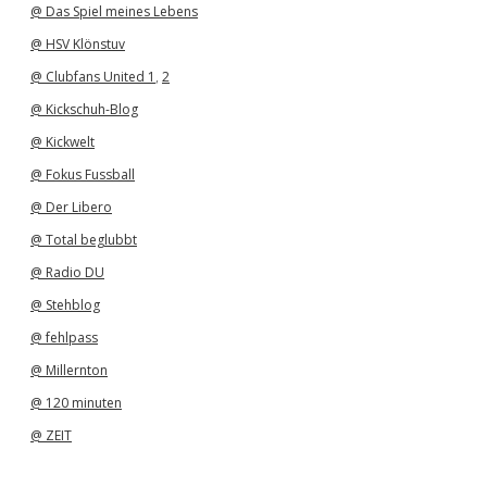
@ Das Spiel meines Lebens
@ HSV Klönstuv
@ Clubfans United 1
,
2
@ Kickschuh-Blog
@ Kickwelt
@ Fokus Fussball
@ Der Libero
@ Total beglubbt
@ Radio DU
@ Stehblog
@ fehlpass
@ Millernton
@ 120 minuten
@ ZEIT