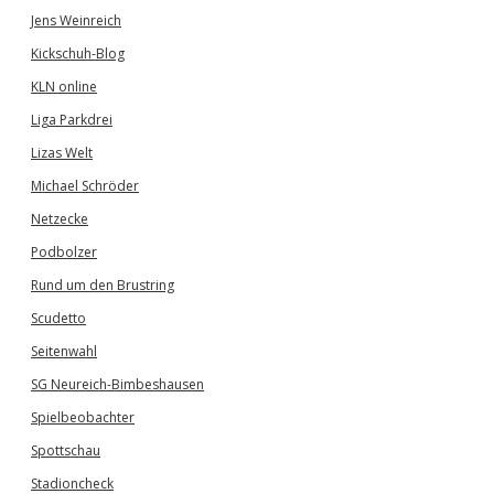
Jens Weinreich
Kickschuh-Blog
KLN online
Liga Parkdrei
Lizas Welt
Michael Schröder
Netzecke
Podbolzer
Rund um den Brustring
Scudetto
Seitenwahl
SG Neureich-Bimbeshausen
Spielbeobachter
Spottschau
Stadioncheck