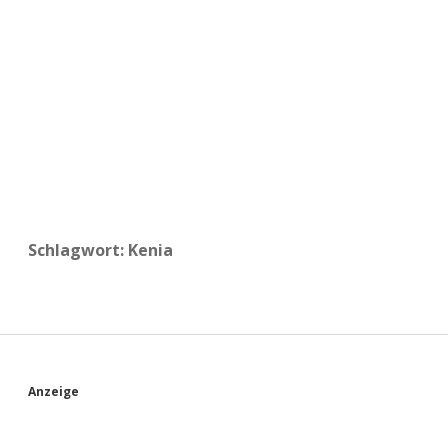
a
d
e
Schlagwort:
Kenia
S
Anzeige