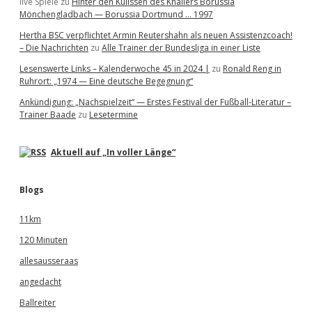
live Spiele
zu
Hinter den Kulissen des Knallers Borussia
Mönchengladbach — Borussia Dortmund … 1997
Hertha BSC verpflichtet Armin Reutershahn als neuen Assistenzcoach!
– Die Nachrichten
zu
Alle Trainer der Bundesliga in einer Liste
Lesenswerte Links – Kalenderwoche 45 in 2024 |
zu
Ronald Reng in
Ruhrort: „1974 — Eine deutsche Begegnung“
Ankündigung: „Nachspielzeit“ — Erstes Festival der Fußball-Literatur –
Trainer Baade
zu
Lesetermine
Aktuell auf „In voller Länge“
Blogs
11km
120 Minuten
allesausseraas
angedacht
Ballreiter