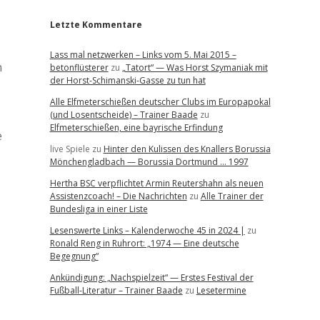
Letzte Kommentare
Lass mal netzwerken – Links vom 5. Mai 2015 –
n
betonflüsterer
zu
„Tatort“ — Was Horst Szymaniak mit
der Horst-Schimanski-Gasse zu tun hat
Alle Elfmeterschießen deutscher Clubs im Europapokal
(und Losentscheide) – Trainer Baade
zu
Elfmeterschießen, eine bayrische Erfindung
e
live Spiele
zu
Hinter den Kulissen des Knallers Borussia
Mönchengladbach — Borussia Dortmund … 1997
Hertha BSC verpflichtet Armin Reutershahn als neuen
Assistenzcoach! – Die Nachrichten
zu
Alle Trainer der
Bundesliga in einer Liste
Lesenswerte Links – Kalenderwoche 45 in 2024 |
zu
Ronald Reng in Ruhrort: „1974 — Eine deutsche
Begegnung“
Ankündigung: „Nachspielzeit“ — Erstes Festival der
Fußball-Literatur – Trainer Baade
zu
Lesetermine