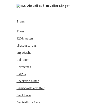
Aktuell auf „In voller Länge“
Blogs
11km
120 Minuten
allesausseraas
angedacht
Ballreiter
Beves Welt
Blog-G
Check von hinten
Dembowski ermittelt
Der Libero
Der tödliche Pass