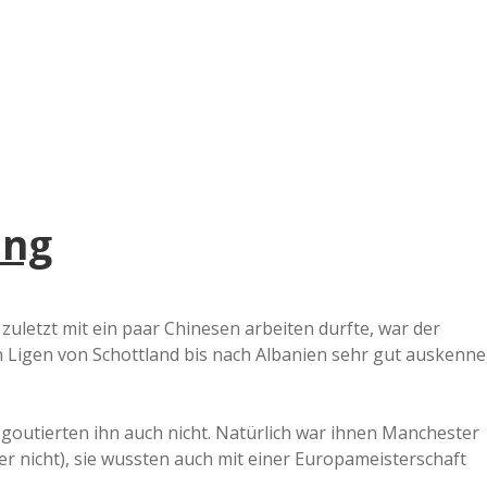
e
r
B
a
ing
a
d
– zuletzt mit ein paar Chinesen arbeiten durfte, war der
len Ligen von Schottland bis nach Albanien sehr gut auskenne
e
 goutierten ihn auch nicht. Natürlich war ihnen Manchester
der nicht), sie wussten auch mit einer Europameisterschaft