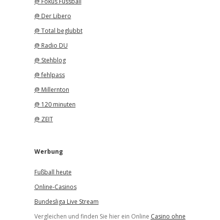
@ Fokus Fussball
@ Der Libero
@ Total beglubbt
@ Radio DU
@ Stehblog
@ fehlpass
@ Millernton
@ 120 minuten
@ ZEIT
Werbung
Fußball heute
Online-Casinos
Bundesliga Live Stream
Vergleichen und finden Sie hier ein Online
Casino ohne