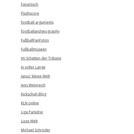
Fanartisch
Flashscore
football arguments
footballandgeography
FußballFanFotos
Fußballmuseen
Im Schatten der Tribüne
In voller Länge
Janus' kleine Welt
Jens Weinreich
Kickschuh-Blog
KLN online
Liga Parkdrei
Lizas Welt
Michael Schröder