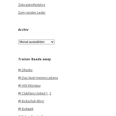
Zebrastreifenblog
Zum runden Leder
Archiv
A
r
c
h
i
Trainer Baade away
v
@ DRadio
@ Das Spiel meines Lebens
@ HSV Klönstuv
@ Clubfans United 1
,
2
@ Kickschuh-Blog
@ Kickwelt